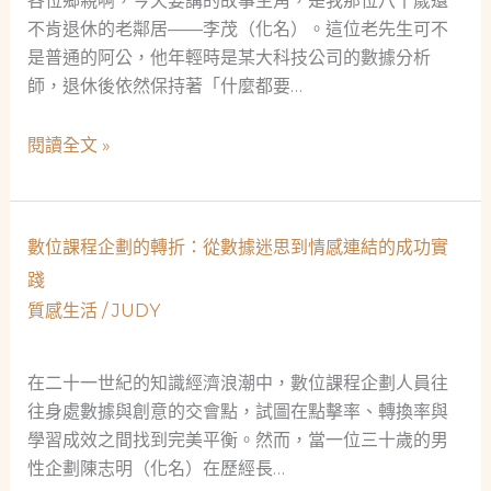
各位鄉親啊，今天要講的故事主角，是我那位八十歲還
不肯退休的老鄰居——李茂（化名）。這位老先生可不
是普通的阿公，他年輕時是某大科技公司的數據分析
師，退休後依然保持著「什麼都要…
八
閱讀全文 »
十
歲
數
數位課程企劃的轉折：從數據迷思到情感連結的成功實
據
踐
分
質感生活
/
JUDY
析
師
用
在二十一世紀的知識經濟浪潮中，數位課程企劃人員往
統
往身處數據與創意的交會點，試圖在點擊率、轉換率與
計
學習成效之間找到完美平衡。然而，當一位三十歲的男
學
性企劃陳志明（化名）在歷經長…
破