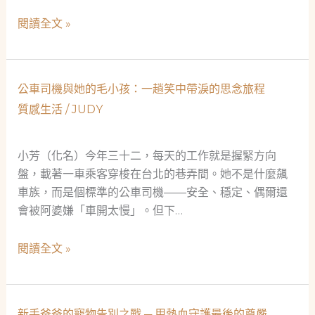
解
數
閱讀全文 »
寵
位
物
課
骨
程
灰
公車司機與她的毛小孩：一趟笑中帶淚的思念旅程
企
罐
質感生活
/
JUDY
劃
挑
的
選
轉
小芳（化名）今年三十二，每天的工作就是握緊方向
的
折：
盤，載著一車乘客穿梭在台北的巷弄間。她不是什麼飆
終
從
車族，而是個標準的公車司機——安全、穩定、偶爾還
極
數
會被阿婆嫌「車開太慢」。但下…
奧
據
義
迷
公
閱讀全文 »
思
車
到
司
情
機
新手爸爸的寵物告別之戰 ─ 用熱血守護最後的尊嚴