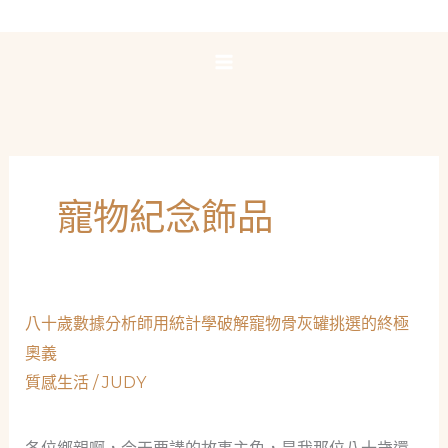
跳
至
主
要
內
容
寵物紀念飾品
八十歲數據分析師用統計學破解寵物骨灰罐挑選的終極
奧義
質感生活
/
JUDY