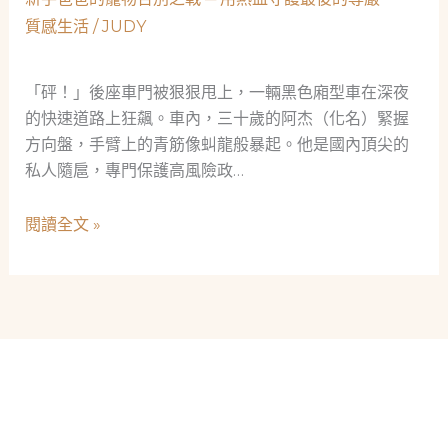
感
與
連
質感生活
/
JUDY
她
結
的
的
毛
「砰！」後座車門被狠狠甩上，一輛黑色廂型車在深夜
成
小
的快速道路上狂飆。車內，三十歲的阿杰（化名）緊握
功
孩：
方向盤，手臂上的青筋像虯龍般暴起。他是國內頂尖的
實
一
私人隨扈，專門保護高風險政…
踐
趟
笑
新
閱讀全文 »
中
手
帶
爸
淚
爸
的
的
思
寵
念
物
旅
告
程
別