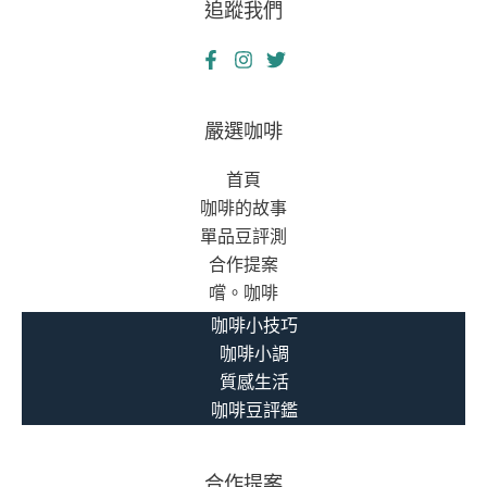
追蹤我們
之
戰
─
用
熱
嚴選咖啡
血
首頁
守
咖啡的故事
護
單品豆評測
最
合作提案
後
嚐。咖啡
的
尊
咖啡小技巧
嚴
咖啡小調
質感生活
咖啡豆評鑑
合作提案