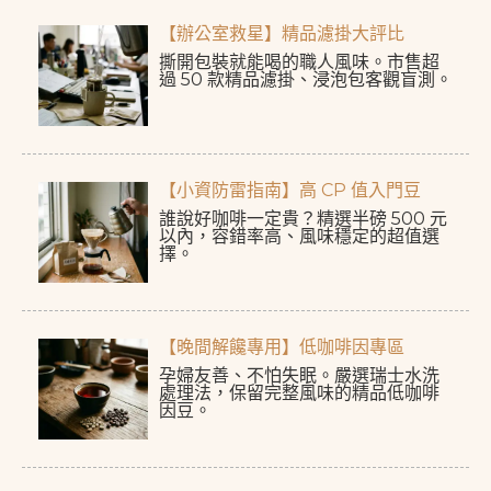
【辦公室救星】精品濾掛大評比
撕開包裝就能喝的職人風味。市售超
過 50 款精品濾掛、浸泡包客觀盲測。
【小資防雷指南】高 CP 值入門豆
誰說好咖啡一定貴？精選半磅 500 元
以內，容錯率高、風味穩定的超值選
擇。
【晚間解饞專用】低咖啡因專區
孕婦友善、不怕失眠。嚴選瑞士水洗
處理法，保留完整風味的精品低咖啡
因豆。