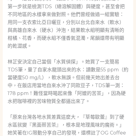
第一步就是檢測TDS（總溶解固體）與硬度，甚至會把
不同地區的水樣拿來做對照。他們曾經做過一組實驗：
用同一支衣索比亞日曬豆，分別以台北自來水（軟水）
與高雄自來水（硬水）沖泡，結果軟水組明顯有清晰的
柑橘、花香，而硬水組不僅香氣混濁，尾韻還帶有明顯
的乾澀感。
林芷安決定自己當個「水質偵探」。她買了一支簡易
TDS筆，量了自家水龍頭出來的水：讀數是55 ppm（約
當硬度50 mg/L），軟水無誤。但前幾天她出差去台
中，在飯店用當地自來水沖了同款豆子，TDS筆一測：
178 ppm！難怪當時喝起來像「阿嬤的苦茶」，因為硬
水把咖啡裡的苦味物質全都逼出來了。
「原來台灣各地水質差異這麼大，『草莓歐蕾』到了硬
水區就變『黑面蔡苦茶』，根本是地理風味的魔術。」
她笑著在IG限動分享自己的發現，還標註了OG Coffee