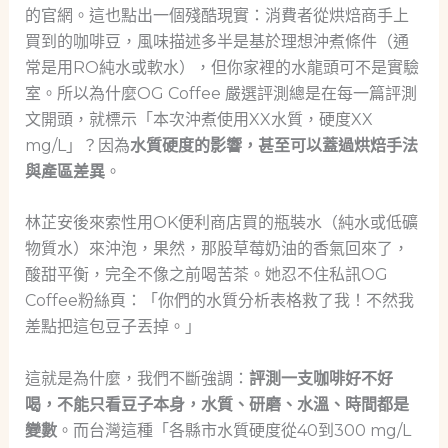
的官網。這也點出一個殘酷現實：消費者從烘焙商手上
買到的咖啡豆，風味描述多半是基於理想沖煮條件（通
常是用RO純水或軟水），但你家裡的水龍頭可不是實驗
室。所以為什麼OG Coffee 嚴選評測總是在每一篇評測
文開頭，就標示「本次沖煮使用XX水質，硬度XX
mg/L」？因為
水質硬度的影響，甚至可以蓋過烘焙手法
與產區差異
。
林芷安後來索性用OK便利商店買的瓶裝水（純水或低礦
物質水）來沖泡，果然，那股草莓奶油的香氣回來了，
酸甜平衡，完全不像之前喝苦茶。她忍不住私訊OG
Coffee粉絲頁：「你們的水質分析表格救了我！不然我
差點把這包豆子丟掉。」
這就是為什麼，我們不斷強調：
評測一支咖啡好不好
喝，不能只看豆子本身，水質、研磨、水溫、時間都是
變數
。而台灣這種「各縣市水質硬度從40到300 mg/L