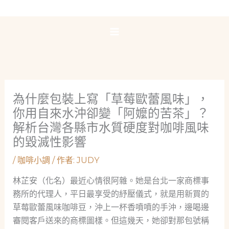
跳
至
主
要
內
容
為什麼包裝上寫「草莓歐蕾風味」，
你用自來水沖卻變「阿嬤的苦茶」？
解析台灣各縣市水質硬度對咖啡風味
的毀滅性影響
/
咖啡小調
/ 作者:
JUDY
林芷安（化名）最近心情很阿雜。她是台北一家商標事
務所的代理人，平日最享受的紓壓儀式，就是用新買的
草莓歐蕾風味咖啡豆，沖上一杯香噴噴的手沖，邊喝邊
審閱客戶送來的商標圖樣。但這幾天，她卻對那包號稱