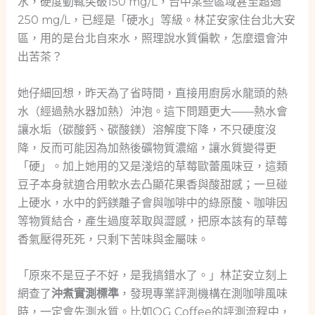
水，硬度動輒突破150 mg/L，台中某些區域甚至超過
250 mg/L，已經是「硬水」等級。林芷安家住台北大安
區，用的是台北自來水，照理說水質偏軟，怎麼還會沖
出苦茶？
她仔細回想，昨天為了省時間，直接用廚房水龍頭的熱
水（經過熱水器加熱）沖泡。這下問題更大——熱水會
讓水垢（碳酸鈣、碳酸鎂）溶解度下降，不只硬度沒
降，反而可能因為加熱後礦物質濃縮，讓水質變得更
「硬」。加上她用的又是淺焙的草莓歐蕾風味豆，這類
豆子本身就適合用軟水去凸顯花果香與酸甜感；一旦碰
上硬水，水中的鈣鎂離子會與咖啡中的綠原酸、咖啡因
等物質結合，產生過度萃取與澀感，把原本該有的草莓
香氣壓得死死，只剩下苦味與金屬味。
「原來不是豆子不好，是我搞錯水了。」林芷安立刻上
網查了
沖煮實測標準
，發現專業評測機構在測咖啡風味
時，一定會先測水質。比如OG Coffee的評測流程中，