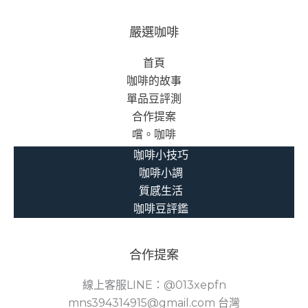
嚴選咖啡
首頁
咖啡的故事
單品豆評測
合作提案
嚐。咖啡
咖啡小技巧
咖啡小調
質感生活
咖啡豆評鑑
合作提案
線上客服LINE：@013xepfn
mns394314915@gmail.com 台灣