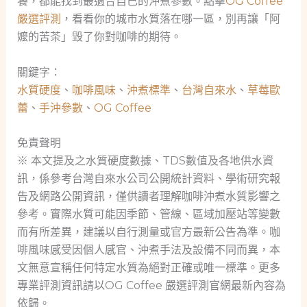
饕，都能找到最適合自己的沖煮參數。點擊
OG Coffee
嚴選評測
，看看你的城市水質落在哪一區，別再讓「阿
嬤的苦茶」毀了你對咖啡的期待。
關鍵字：
水質硬度
、
咖啡風味
、
沖煮標準
、
台灣自來水
、
草莓歐
蕾
、
手沖參數
、
OG Coffee
免責聲明
※ 本文提及之水質硬度數據、TDS數值及各地供水資
訊，係參考台灣自來水公司公開統計資料、學術研究報
告及網路公開資訊，僅供讀者理解咖啡沖煮水質影響之
參考。實際水質可能因季節、管線、區域加壓站等變數
而有所差異，建議以自行測量或官方最新公告為準。咖
啡風味感受因個人感官、沖煮手法及設備不同而異，本
文無意宣稱任何特定水質為絕對正確或唯一標準。更多
專業評測資訊請以OG Coffee 嚴選評測官網最新內容為
依歸。