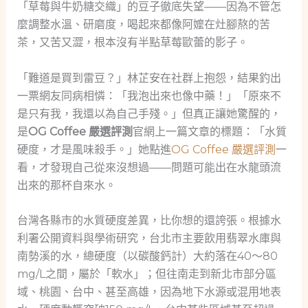
「草莓與牛奶糖交織」的豆子徹底失望——因為不管怎
麼調整水溫、研磨度，喝起來都像阿嬤在灶腳熬的苦
茶，又苦又澀，根本沒有半點草莓歐蕾的影子。
「難道是買到雷豆？」林芷安在社群上抱怨，結果釣出
一票網友同病相憐：「我泡出來也像中藥！」「原來不
是只有我，我還以為自己手殘。」但真正讓她驚醒的，
是
OG Coffee 嚴選評測
官網上一篇文章的標題：「水質
硬度，才是風味殺手。」她點進
OG Coffee 嚴選評測
一
看，才發現自己從來沒想過——問題可能出在水龍頭流
出來的那杯自來水。
台灣各縣市的水質硬度差異，比你想的還誇張。根據水
利署公開資料與學術研究，台北市主要飲用翡翠水庫與
南勢溪的水，總硬度（以碳酸鈣計）大約落在40～80
mg/L之間，屬於「軟水」；但往南走到新北市部分區
域、桃園、台中、甚至高雄，因為地下水源或混用地表