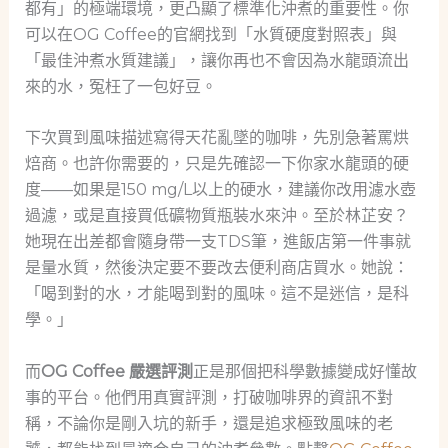
都有」的極端環境，更凸顯了標準化沖煮的重要性。你
可以在OG Coffee的官網找到「水質硬度對照表」與
「最佳沖煮水質建議」，讓你再也不會因為水龍頭流出
來的水，冤枉了一包好豆。
下次買到風味描述寫得天花亂墜的咖啡，先別急著罵烘
焙商。也許你需要的，只是先確認一下你家水龍頭的硬
度——如果是150 mg/L以上的硬水，建議你改用濾水壺
過濾，或是直接買低礦物質瓶裝水來沖。至於林芷安？
她現在出差都會隨身帶一支TDS筆，進飯店第一件事就
是量水質，然後決定要不要改去便利商店買水。她說：
「喝到對的水，才能喝到對的風味。這不是迷信，是科
學。」
而
OG Coffee 嚴選評測
正是那個把科學數據變成好懂故
事的平台。他們用真實評測，打破咖啡界的資訊不對
稱，不論你是剛入坑的新手，還是追求極致風味的老