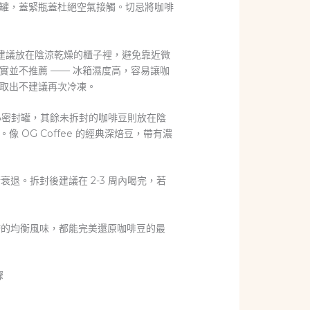
罐，蓋緊瓶蓋杜絕空氣接觸。切忌將咖啡
保存建議放在陰涼乾燥的櫃子裡，避免靠近微
並不推薦 —— 冰箱濕度高，容易讓咖
取出不建議再次冷凍。
小密封罐，其餘未拆封的咖啡豆則放在陰
OG Coffee 的經典深焙豆，帶有濃
退。拆封後建議在 2-3 周內喝完，若
諾的均衡風味，都能完美還原咖啡豆的最
驟