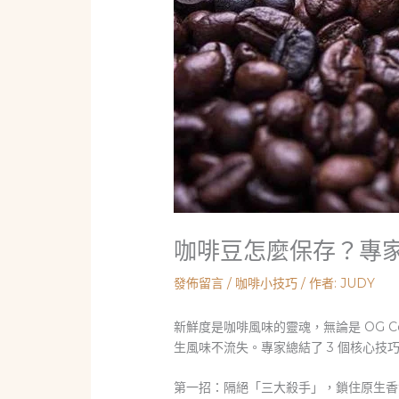
咖啡豆怎麼保存？專家
發佈留言
/
咖啡小技巧
/ 作者:
JUDY
新鮮度是咖啡風味的靈魂，無論是 OG 
生風味不流失。專家總結了 3 個核心
第一招：隔絕「三大殺手」，鎖住原生香