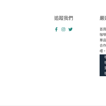
追蹤我們
嚴
首
咖
單
合
嚐