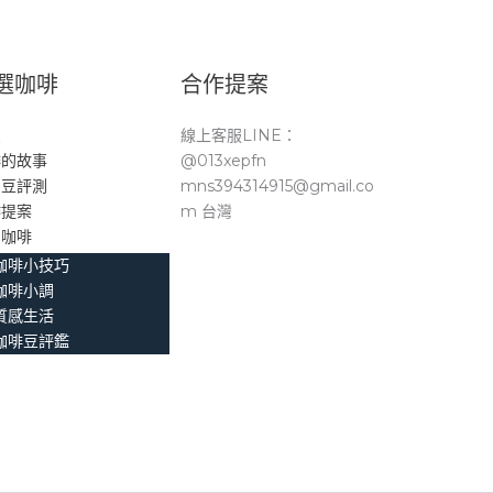
選咖啡
合作提案
頁
線上客服LINE：
啡的故事
@013xepfn
品豆評測
mns394314915@gmail.co
作提案
m 台灣
。咖啡
咖啡小技巧
咖啡小調
質感生活
咖啡豆評鑑