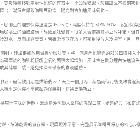
，要及時轉移到密封性能好的容器中，比如陶瓷罐、玻璃罐或不鏽鋼密封
窗台，潮氣會導致咖啡豆發霉，陽光則會加速風味氧化。
咖啡豆的理想保存溫度是 15-25℃，濕度保持在 50%-60%。家庭
壞咖啡豆的油脂結構，導致風味變質。很多人習慣將咖啡豆放冰箱，但其實
冷凝水，反而加速變質。若確需長期存放，可密封後放入冷凍室，且一旦
反復開封。建議根據飲用量拆分咖啡豆，將一個月內能喝完的部分單獨裝入
研磨後的咖啡粉接觸空氣的面積大幅增加，風味會在數分鐘內快速流失。像 
放其醇厚口感，避免預磨豆帶來的寡淡體驗。
豆，最佳飲用期是烘焙後 3-7 天至一個月內，超過兩個月後風味會逐漸衰
大概率是保存不當或超過保鮮期，建議更換新豆。
都保持原汁原味的香醇，無論是沖泡職人拿鐵的溫潤口感，還是經典卡布奇
封罐、陰涼乾燥的儲存櫃、現磨現沖示意，完整展示咖啡豆保存的核心步