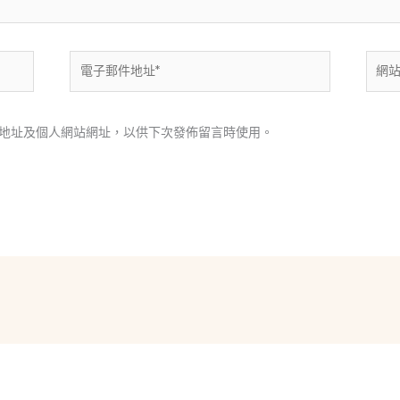
電
網
子
站
郵
網
件
址
地址及個人網站網址，以供下次發佈留言時使用。
地
址
*