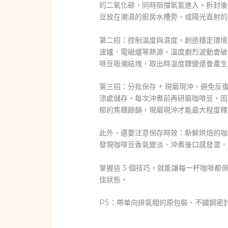
的二氧化碳，同時阻擋氧氣進入。拆封後
豆放在潮濕的廚房水槽旁，或陽光直射的
第二招：控制溫度與濕度，創造穩定環境。
波爐、電磁爐等熱源，溫度劇烈波動會破
啡豆吸潮結塊，取出時溫度驟變還會產生
第三招：分批保存 + 現磨現沖，避免
涼處儲存。每次沖煮前再研磨咖啡豆，因為
郁的焦糖餘韻，現磨現沖才能最大程度釋
此外，還要注意保存時效：新鮮烘焙的咖啡
發現咖啡豆香氣變淡、沖煮後口感發澀，
掌握這 3 個技巧，就能讓每一杯咖啡
佳狀態。
PS：帶单向排氣閥的原包裝、不鏽鋼密