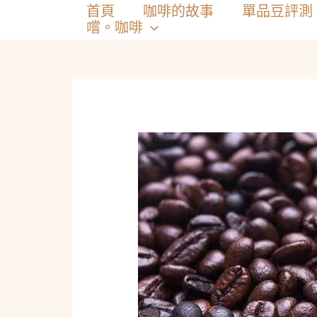
跳
首頁
咖啡的故事
單品豆評測
至
嚐。咖啡
主
要
內
容