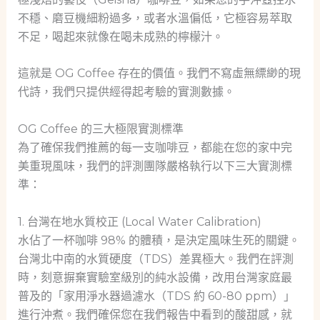
不穩、磨豆機細粉過多，或者水溫偏低，它極容易萃取
不足，喝起來就像在喝未成熟的檸檬汁。
這就是 OG Coffee 存在的價值。我們不寫虛無縹緲的現
代詩，我們只提供經得起考驗的實測數據。
OG Coffee 的三大極限實測標準
為了確保我們推薦的每一支咖啡豆，都能在您的家中完
美重現風味，我們的評測團隊嚴格執行以下三大實測標
準：
1. 台灣在地水質校正 (Local Water Calibration)
水佔了一杯咖啡 98% 的體積，是決定風味生死的關鍵。
台灣北中南的水質硬度（TDS）差異極大。我們在評測
時，刻意摒棄實驗室級別的純水設備，改用台灣家庭最
普及的「家用淨水器過濾水（TDS 約 60-80 ppm）」
進行沖煮。我們確保您在我們報告中看到的酸甜感，就