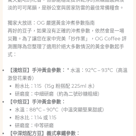
淡的可可尾韻，是辦公室與居家防雷的最佳常備糧食。
獨家大放送：OG 嚴選黃金沖煮參數指南
再好的豆子，如果沒有正確的沖煮參數，依然會是一場
災難。為了讓您在家中完美「抄作業」，OG Coffee 評
測團隊為您整理了適用於絕大多數情況的黃金參數起手
式：
【淺焙豆】手沖黃金參數：
* 水溫：92°C – 93°C（高溫
激發花果香）
粉水比：1:15（15g 粉搭配 225ml 水）
研磨度：中細研磨（約為二號砂糖粗細）
【中焙豆】手沖黃金參數：
水溫：88°C – 90°C（中溫突顯堅果甜感）
粉水比：1:14 或 1:15
研磨度：中等研磨
【中深焙配方豆】義式拿鐵參數：