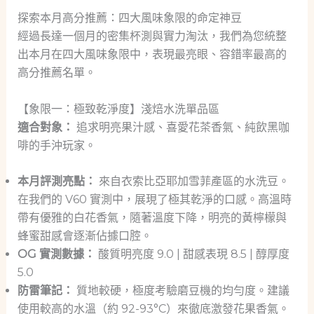
探索本月高分推薦：四大風味象限的命定神豆
經過長達一個月的密集杯測與實力淘汰，我們為您統整
出本月在四大風味象限中，表現最亮眼、容錯率最高的
高分推薦名單。
【象限一：極致乾淨度】淺焙水洗單品區
適合對象：
追求明亮果汁感、喜愛花茶香氣、純飲黑咖
啡的手沖玩家。
本月評測亮點：
來自衣索比亞耶加雪菲產區的水洗豆。
在我們的 V60 實測中，展現了極其乾淨的口感。高溫時
帶有優雅的白花香氣，隨著溫度下降，明亮的黃檸檬與
蜂蜜甜感會逐漸佔據口腔。
OG 實測數據：
酸質明亮度 9.0 | 甜感表現 8.5 | 醇厚度
5.0
防雷筆記：
質地較硬，極度考驗磨豆機的均勻度。建議
使用較高的水溫（約 92-93°C）來徹底激發花果香氣。