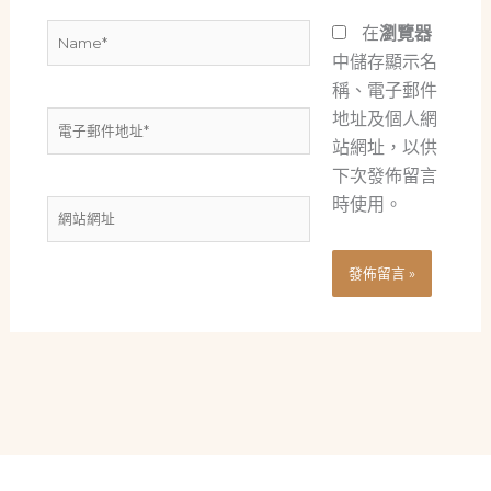
Name*
在
瀏覽器
中儲存顯示名
稱、電子郵件
地址及個人網
電
站網址，以供
子
下次發佈留言
郵
時使用。
件
網
地
站
址
網
*
址