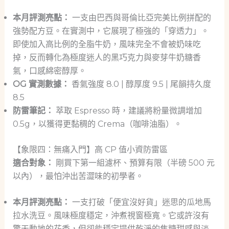
本月評測亮點：
一支由巴西與哥倫比亞完美比例拼配的
強勢配方豆。在實測中，它展現了極強的「穿透力」。
即使加入高比例的全脂牛奶，風味完全不會被奶味吃
掉，反而轉化為極度迷人的黑巧克力與麥芽牛奶糖香
氣，口感綿密醇厚。
OG 實測數據：
香氣強度 8.0 | 醇厚度 9.5 | 尾韻持久度
8.5
防雷筆記：
萃取 Espresso 時，建議將粉量微調增加
0.5g，以獲得更黏稠的 Crema（咖啡油脂）。
【象限四：無痛入門】高 CP 值小資防雷區
適合對象：
剛買下第一組濾杯、預算有限（半磅 500 元
以內），最怕沖出苦澀味的初學者。
本月評測亮點：
一支打破「便宜沒好貨」迷思的瓜地馬
拉水洗豆。風味極度穩定，沖煮視窗極寬。它或許沒有
驚天動地的花香，但卻能穩定提供乾淨的焦糖甜感與淡