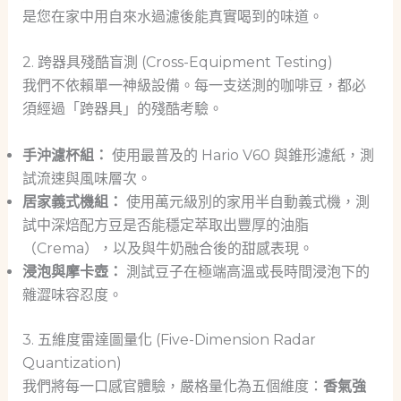
是您在家中用自來水過濾後能真實喝到的味道。
2. 跨器具殘酷盲測 (Cross-Equipment Testing)
我們不依賴單一神級設備。每一支送測的咖啡豆，都必
須經過「跨器具」的殘酷考驗。
手沖濾杯組：
使用最普及的 Hario V60 與錐形濾紙，測
試流速與風味層次。
居家義式機組：
使用萬元級別的家用半自動義式機，測
試中深焙配方豆是否能穩定萃取出豐厚的油脂
（Crema），以及與牛奶融合後的甜感表現。
浸泡與摩卡壺：
測試豆子在極端高溫或長時間浸泡下的
雜澀味容忍度。
3. 五維度雷達圖量化 (Five-Dimension Radar
Quantization)
我們將每一口感官體驗，嚴格量化為五個維度：
香氣強