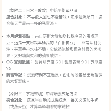
【象限二：日常不敗款】中焙平衡單品區
適合對象：
不喜歡太酸也不愛苦味，追求溫潤順口、適
合每天早晨來一杯的務實派。
本月評測亮點：
來自哥斯大黎加塔拉珠產區的蜜處理
豆。這是一支容錯率極高的「百搭神豆」。無論您隨便
沖、甚至手抖水柱不穩，它依然能給您極為討喜的烤榛
果、太妃糖與柔和的蘋果酸甜。
OG 實測數據：
酸質明亮度 6.0 | 甜感表現 9.0 | 醇厚度
7.5
防雷筆記：
浸泡時間不宜過長，否則尾段容易出現輕微
的木質澀味。
【象限三：拿鐵靈魂】中深焙義式配方區
適合對象：
居家半自動義式機玩家、每天必須加牛奶
（或燕麥奶）才算喝過咖啡的拿鐵控。