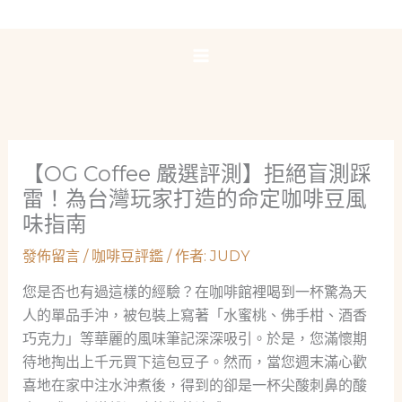
跳
至
主
要
內
容
【OG Coffee 嚴選評測】拒絕盲測踩
雷！為台灣玩家打造的命定咖啡豆風
味指南
發佈留言
/
咖啡豆評鑑
/ 作者:
JUDY
您是否也有過這樣的經驗？在咖啡館裡喝到一杯驚為天
人的單品手沖，被包裝上寫著「水蜜桃、佛手柑、酒香
巧克力」等華麗的風味筆記深深吸引。於是，您滿懷期
待地掏出上千元買下這包豆子。然而，當您週末滿心歡
喜地在家中注水沖煮後，得到的卻是一杯尖酸刺鼻的酸