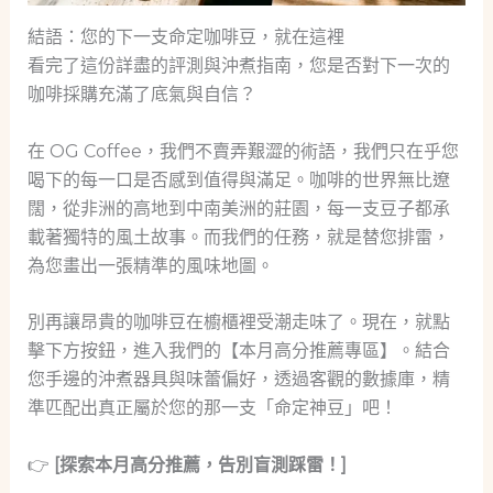
結語：您的下一支命定咖啡豆，就在這裡
看完了這份詳盡的評測與沖煮指南，您是否對下一次的
咖啡採購充滿了底氣與自信？
在 OG Coffee，我們不賣弄艱澀的術語，我們只在乎您
喝下的每一口是否感到值得與滿足。咖啡的世界無比遼
闊，從非洲的高地到中南美洲的莊園，每一支豆子都承
載著獨特的風土故事。而我們的任務，就是替您排雷，
為您畫出一張精準的風味地圖。
別再讓昂貴的咖啡豆在櫥櫃裡受潮走味了。現在，就點
擊下方按鈕，進入我們的【本月高分推薦專區】。結合
您手邊的沖煮器具與味蕾偏好，透過客觀的數據庫，精
準匹配出真正屬於您的那一支「命定神豆」吧！
👉
[探索本月高分推薦，告別盲測踩雷！]