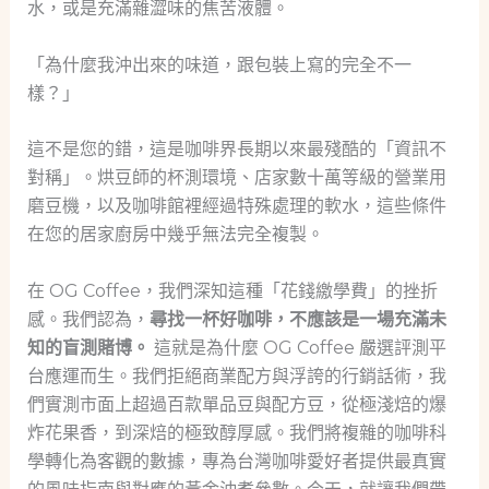
水，或是充滿雜澀味的焦苦液體。
「為什麼我沖出來的味道，跟包裝上寫的完全不一
樣？」
這不是您的錯，這是咖啡界長期以來最殘酷的「資訊不
對稱」。烘豆師的杯測環境、店家數十萬等級的營業用
磨豆機，以及咖啡館裡經過特殊處理的軟水，這些條件
在您的居家廚房中幾乎無法完全複製。
在 OG Coffee，我們深知這種「花錢繳學費」的挫折
感。我們認為，
尋找一杯好咖啡，不應該是一場充滿未
知的盲測賭博。
這就是為什麼 OG Coffee 嚴選評測平
台應運而生。我們拒絕商業配方與浮誇的行銷話術，我
們實測市面上超過百款單品豆與配方豆，從極淺焙的爆
炸花果香，到深焙的極致醇厚感。我們將複雜的咖啡科
學轉化為客觀的數據，專為台灣咖啡愛好者提供最真實