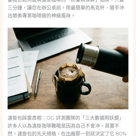
三分鐘，讓您在辦公桌前，用最簡單的馬克杯，隨手沖
出媲美專業咖啡館的神級風味。
濾掛包踩雷真相：OG 評測團隊的「三大數據照妖鏡」
許多人以為濾掛咖啡難喝是因為自己不會沖，其實不
然。濾掛包的先天規格，在出廠那一刻就決定了它 80%