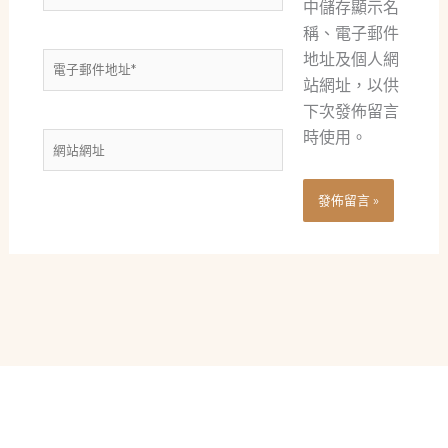
中儲存顯示名
稱、電子郵件
地址及個人網
電
站網址，以供
子
下次發佈留言
郵
時使用。
件
網
地
站
址
網
*
址