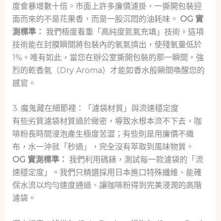
度會暴增數十倍。市面上許多廉價濾掛，一撕開包裝迎
面而來的不是花果香，而是一股沉悶的油耗味。
OG 實
測標準：
我們極度看重「高純度氮氣充填」技術。這項
技術能在封膜瞬間將包裝內的氧氣擠出，使殘氧量低於
1%。唯有如此，當您在辦公室撕開包裝的那一瞬間，強
烈的乾香氣（Dry Aroma）才能如香水般瞬間喚醒您的
感官。
3. 魔鬼藏在細節裡：「濾袋材質」與流速穩定度
有些劣質濾袋材質過於緻密，導致水根本流不下去，咖
啡粉長時間浸泡產生極度苦澀；有些則是用廉價不織
布，水一沖就「秒過」，完全沒有萃取到風味物質。
OG 實測標準：
我們利用碼錶，測試每一款濾袋的「流
速穩定度」。我們只精選採用日本進口特殊纖維、能確
保水流以均勻速度通過、讓咖啡粉得到完美浸潤的高階
濾袋。