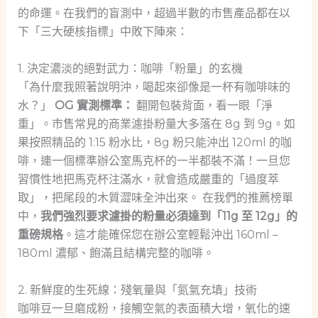
的命運。在我們的盲測中，超過半數的市售產品都在以
下「三大硬核指標」中敗下陣來：
1. 決定濃淡的絕對武力：咖啡「粉量」的玄機
「為什麼我照著說明沖，喝起來卻像是一杯有咖啡味的
水？」
OG 實測標準：
翻開包裝背面，看一眼「淨
重」。市售常見的商業濾掛粉量大多落在 8g 到 9g。如
果按照精品的 1:15 粉水比，8g 粉只能沖出 120ml 的咖
啡，連一個標準辦公室馬克杯的一半都裝不滿！一旦您
習慣性地把馬克杯注滿水，就會造成嚴重的「過度萃
取」，把尾段的木質澀味全沖出來。 在我們的推薦榜單
中，
我們強烈要求濾掛的粉量必須達到「11g 至 12g」的
重磅規格
。這才能確保您在辦公室輕鬆沖出 160ml –
180ml 濃郁、飽滿且結構完整的咖啡。
2. 新鮮度的生死線：殘氧量與「氮氣充填」技術
咖啡豆一旦磨成粉，接觸空氣的表面積大增，氧化的速