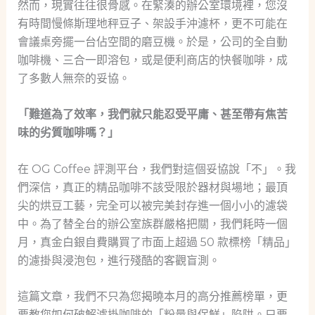
然而，現實往往很骨感。在緊湊的辦公室環境裡，您沒
有時間慢條斯理地秤豆子、架設手沖濾杯，更不可能在
會議桌旁擺一台佔空間的磨豆機。於是，公司的全自動
咖啡機、三合一即溶包，或是便利商店的快餐咖啡，成
了多數人無奈的妥協。
「難道為了效率，我們就只能忍受平庸、甚至帶有焦苦
味的劣質咖啡嗎？」
在 OG Coffee 評測平台，我們對這個妥協說「不」。我
們深信，真正的精品咖啡不該受限於器材與場地；最頂
尖的烘豆工藝，完全可以被完美封存進一個小小的濾袋
中。為了替全台的辦公室族群嚴格把關，我們耗時一個
月，真金白銀自費購買了市面上超過 50 款標榜「精品」
的濾掛與浸泡包，進行殘酷的客觀盲測。
這篇文章，我們不只為您揭曉本月的高分推薦榜單，更
要教您如何破解濾掛咖啡的「粉量與保鮮」陷阱。只要