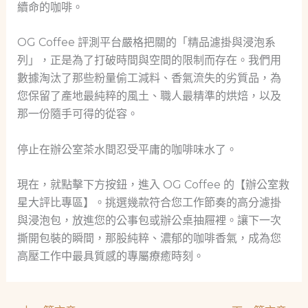
續命的咖啡。
OG Coffee 評測平台嚴格把關的「精品濾掛與浸泡系
列」，正是為了打破時間與空間的限制而存在。我們用
數據淘汰了那些粉量偷工減料、香氣流失的劣質品，為
您保留了產地最純粹的風土、職人最精準的烘焙，以及
那一份隨手可得的從容。
停止在辦公室茶水間忍受平庸的咖啡味水了。
現在，就點擊下方按鈕，進入 OG Coffee 的【辦公室救
星大評比專區】。挑選幾款符合您工作節奏的高分濾掛
與浸泡包，放進您的公事包或辦公桌抽屜裡。讓下一次
撕開包裝的瞬間，那股純粹、濃郁的咖啡香氣，成為您
高壓工作中最具質感的專屬療癒時刻。