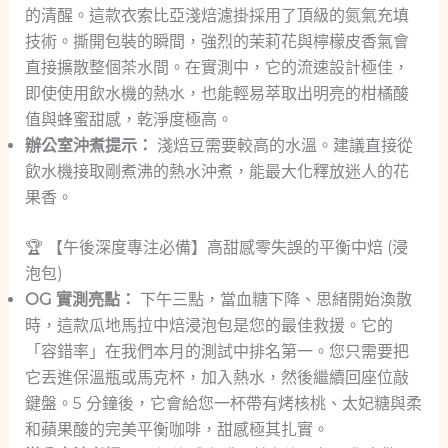
的清醒。這款衣索比亞淺焙濾掛採用了頂級的氮氣充填
技術。撕開包裝的瞬間，強烈的茉莉花與檸檬皮香氣會
直接擴散整個茶水間。在實測中，它的流速設計極佳，
即使使用飲水機的熱水，也能輕易萃取出明亮的柑橘酸
值與蜂蜜甜感，乾淨度極高。
辦公室沖煮提示：
淺焙豆需要較高的水溫。建議直接從
飲水機接取剛煮沸的熱水沖煮，能最大化釋放迷人的花
果香。
🏆 【午後深度專注必備】高甜感零失誤的平衡中焙 (浸
泡包)
OG 實測亮點：
下午三點，當血糖下降、思緒開始渙散
時，這款瓜地馬拉中焙浸泡包是您的最佳救援。它的
「容錯率」在我們本月的測試中排名第一。您只需要把
它丟進保溫瓶或馬克杯，加入熱水，然後繼續回座位敲
鍵盤。5 分鐘後，它會給您一杯帶有烤核桃、太妃糖與柔
和蘋果酸的完美平衡咖啡，甜感極其扎實。