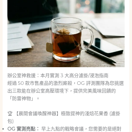
辦公室神救援：本月實測 3 大高分濾掛/浸泡指南
經過 50 款市售產品的激烈廝殺，OG 評測團隊為您挑選
出三款能在辦公室高壓環境下，提供完美風味回饋的
「防雷神物」。
🏆 【晨間會議喚醒神器】極致提神的淺焙花果香 (濾掛
包)
OG 實測亮點：
早上九點的戰略會議，您需要的是絕對