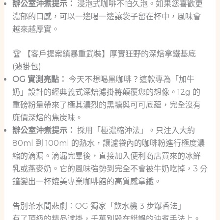
辦公室沖煮提示：
浸泡式咖啡不怕久泡。如果您喜歡更
濃郁的口感，可以一邊喝一邊讓袋子留在杯中，風味會
越來越厚實。
🏆 【客戶提案鎮暴重武裝】厚實狂野的深焙拿鐵基底
(濾掛包)
OG 實測亮點：
今天不想喝黑咖啡？這款專為「加牛
奶」設計的經典義式深焙濾掛將顛覆您的想像。12g 的
重磅粉量帶來了極其濃烈的黑糖與可可底蘊，完全沒有
廉價深焙的焦炭味。
辦公室沖煮提示：
採用「極濃縮沖法」。只注入大約
80ml 到 100ml 的熱水，讓濾袋內的咖啡粉進行極度濃
縮的滴漏。滴漏完畢後，直接加入便利商店買來的冰鮮
乳或燕麥奶。它的風味強勢到完全不會被牛奶吃掉，3 分
鐘變出一杯媲美專業咖啡館的高質感拿鐵。
告別茶水間悲劇：OG 獨家「飲水機 3 步爆香法」
有了頂級的精品濾掛，千萬別毀在錯誤的沖煮手法上。