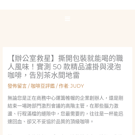
跳
至
主
要
內
容
【辦公室救星】撕開包裝就能喝的職
人風味！實測 50 款精品濾掛與浸泡
咖啡，告別茶水間地雷
發佈留言
/
咖啡豆評鑑
/ 作者:
JUDY
無論您是正在商務中心運籌帷幄的企業創辦人，還是剛
結束一場跨部門激烈會議的高階主管，在那些腦力激
盪、行程滿檔的縫隙中，您最需要的，往往是一杯能迅
速回血、卻又不妥協於品質的頂級咖啡。