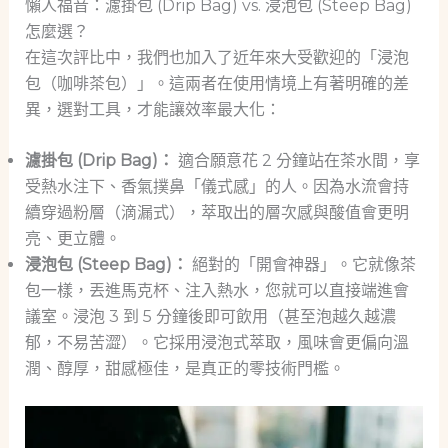
懶人福音：濾掛包 (Drip Bag) vs. 浸泡包 (Steep Bag)
怎麼選？
在這次評比中，我們也加入了近年來大受歡迎的「浸泡
包（咖啡茶包）」。這兩者在使用情境上有著明確的差
異，選對工具，才能讓效率最大化：
濾掛包 (Drip Bag)：
適合願意花 2 分鐘站在茶水間，享
受熱水注下、香氣撲鼻「儀式感」的人。因為水流會持
續穿過粉層（滴漏式），萃取出的層次感與酸值會更明
亮、更立體。
浸泡包 (Steep Bag)：
絕對的「開會神器」。它就像茶
包一樣，丟進馬克杯、注入熱水，您就可以直接端進會
議室。浸泡 3 到 5 分鐘後即可飲用（甚至泡越久越濃
郁，不易苦澀）。它採用浸泡式萃取，風味會更偏向溫
潤、醇厚，甜感極佳，是真正的零技術門檻。