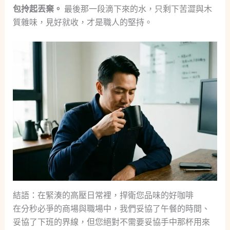
包拎起丟棄。
最後那一段滴下來的水，只剩下苦澀與木
質雜味，見好就收，才是職人的堅持。
結語：在緊湊的高壓日常裡，捍衛您品味的好咖啡
在分秒必爭的商場與職場中，我們妥協了午餐的時間、
妥協了下班的界線，但您絕對不需要妥協手中那杯用來