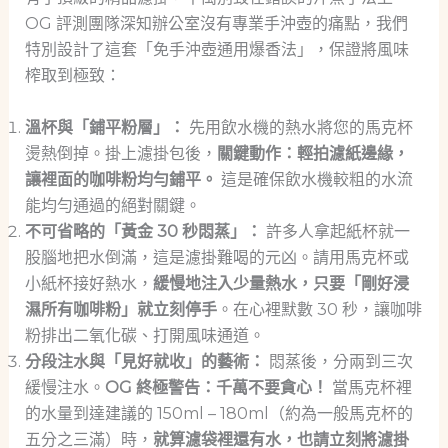
OG 評測團隊深知辦公室沒有專業手沖壺的痛點，我們
特別設計了這套「免手沖壺通用爆香法」，保證將風味
榨取到極致：
溫杯與「鋪平粉層」：
先用飲水機的熱水將您的馬克杯
燙熱倒掉。掛上濾掛包後，
關鍵動作：輕拍濾紙邊緣，
讓裡面的咖啡粉均勻鋪平。
這是確保飲水機較粗的水流
能均勻通過的絕對關鍵。
不可省略的「黃金 30 秒悶蒸」：
許多人拿起紙杯就一
股腦地把水倒滿，這是濾掛難喝的元凶。請用馬克杯或
小紙杯接好熱水，
緩慢地注入少量熱水，只要「剛好浸
濕所有咖啡粉」就立刻停手
。在心裡默數 30 秒，讓咖啡
粉排出二氧化碳、打開風味通道。
分段注水與「見好就收」的藝術：
悶蒸後，分兩到三次
緩慢注水。
OG 終極警告：千萬不要貪心！
當馬克杯裡
的水量到達建議的 150ml – 180ml（約為一般馬克杯的
五分之三滿）時，
就算濾袋裡還有水，也請立刻將濾掛