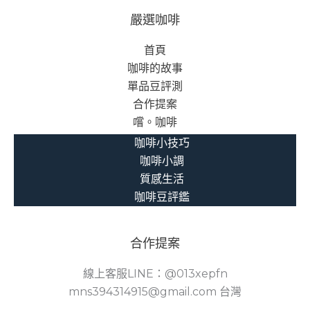
深
嚴選咖啡
業
首頁
者
咖啡的故事
的
單品豆評測
經
合作提案
驗
嚐。咖啡
分
享
咖啡小技巧
與
咖啡小調
產
質感生活
業
咖啡豆評鑑
觀
察
合作提案
線上客服LINE：@013xepfn
mns394314915@gmail.com 台灣