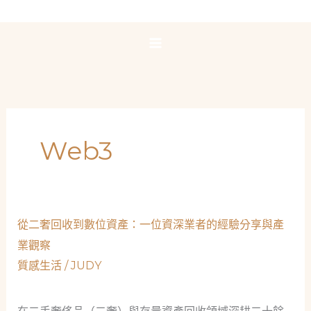
跳
至
主
要
內
容
Web3
從二奢回收到數位資產：一位資深業者的經驗分享與產
業觀察
質感生活
/
JUDY