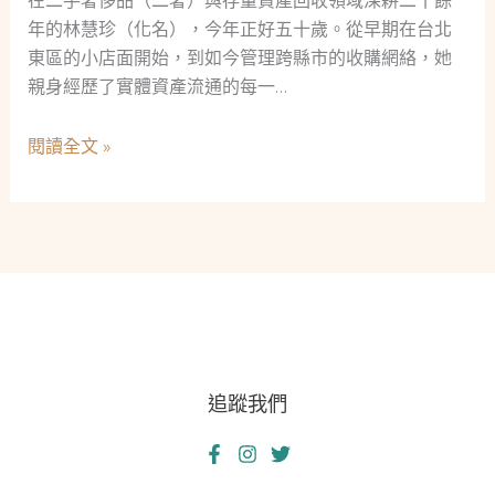
在二手奢侈品（二奢）與存量資產回收領域深耕二十餘
年的林慧珍（化名），今年正好五十歲。從早期在台北
東區的小店面開始，到如今管理跨縣市的收購網絡，她
親身經歷了實體資產流通的每一…
從
閱讀全文 »
二
奢
回
收
到
數
位
資
追蹤我們
產：
一
位
資