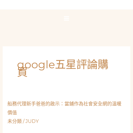
跳
至
主
要
內
容
google五星評論購
買
船務代理新手爸爸的啟示：當鋪作為社會安全網的溫暖
價值
未分類
/
JUDY