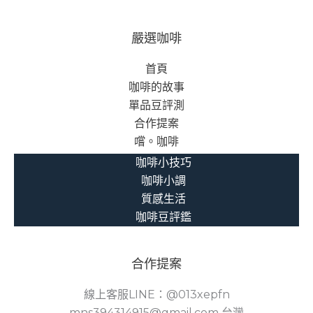
鋪
作
嚴選咖啡
為
首頁
社
咖啡的故事
會
單品豆評測
安
合作提案
全
嚐。咖啡
網
的
咖啡小技巧
溫
咖啡小調
暖
質感生活
價
咖啡豆評鑑
值
合作提案
線上客服LINE：@013xepfn
mns394314915@gmail.com 台灣