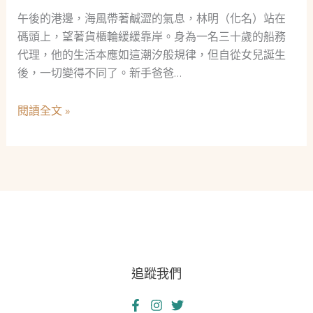
午後的港邊，海風帶著鹹澀的氣息，林明（化名）站在
碼頭上，望著貨櫃輪緩緩靠岸。身為一名三十歲的船務
代理，他的生活本應如這潮汐般規律，但自從女兒誕生
後，一切變得不同了。新手爸爸…
船
閱讀全文 »
務
代
理
新
手
爸
爸
的
追蹤我們
啟
示：
當