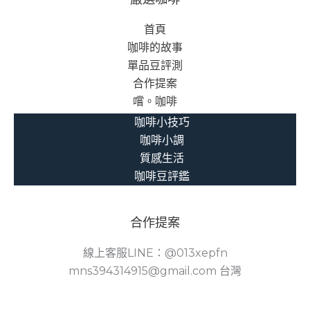
首頁
咖啡的故事
單品豆評測
合作提案
嚐。咖啡
咖啡小技巧
咖啡小調
質感生活
咖啡豆評鑑
合作提案
線上客服LINE：@013xepfn
mns394314915@gmail.com 台灣