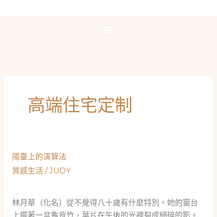
跳
至
主
要
內
容
高端住宅定制
陽臺上的演算法
質感生活
/
JUDY
林月華（化名）從不覺得八十歲有什麼特別。她的窗台
上擺著一盆龜背竹，葉片在午後的光裡裂成細碎的影。