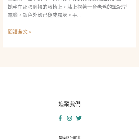
她坐在那張磨損的藤椅上，膝上擱著一台老舊的筆記型
電腦，銀色外殼已褪成霧灰。手…
陽
閱讀全文 »
臺
上
的
演
算
法
追蹤我們
嚴選咖啡