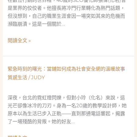
在數位行銷的世界裡，40歲的SEO優化師張偉(化名)曾
是業界的佼佼者。他擅長將冷門行業轉化為熱門話題，
但沒想到，自己的職業生涯會因一場突如其來的危機而
瀕臨崩潰。這是一個關於…
當
閱讀全文 »
鋪：
救
急
緊急時刻的曙光：當鋪如何成為社會安全網的溫暖故事
的
質感生活
/
JUDY
守
護
者，
深夜，台北的霓虹燈閃爍，但對小玲（化名）來說，這
社
光芒卻像冰冷的刀刃。身為一名20歲的教學設計師，她
會
原本以為生活已步入正軌——直到那通電話響起，揭露
的
了一場殘酷的背叛。她的好友…
安
全