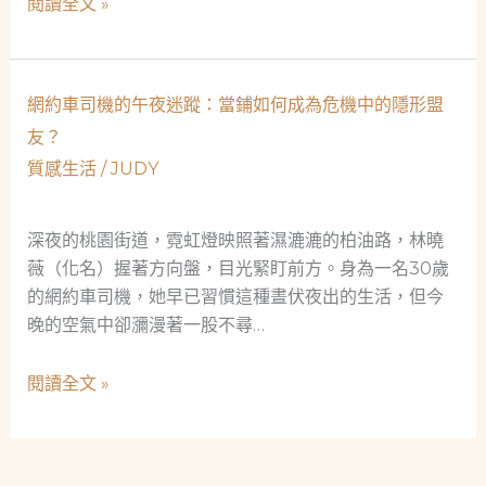
緊
閱讀全文 »
網
急
——
時
一
刻
網約車司機的午夜迷蹤：當鋪如何成為危機中的隱形盟
位
的
SEO
友？
曙
優
質感生活
/
JUDY
光：
化
當
師
鋪
深夜的桃園街道，霓虹燈映照著濕漉漉的柏油路，林曉
的
如
薇（化名）握著方向盤，目光緊盯前方。身為一名30歲
重
何
的網約車司機，她早已習慣這種晝伏夜出的生活，但今
生
成
晚的空氣中卻瀰漫著一股不尋…
故
為
事
社
網
閱讀全文 »
會
約
安
車
全
司
網