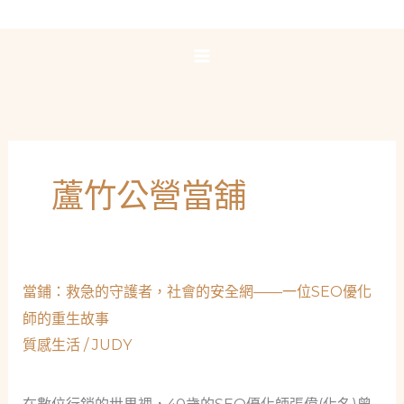
跳
至
主
要
內
容
蘆竹公營當舖
當鋪：救急的守護者，社會的安全網——一位SEO優化
師的重生故事
質感生活
/
JUDY