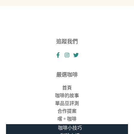
機
的
的
溫
午
暖
夜
故
迷
事
追蹤我們
蹤：
當
鋪
如
何
嚴選咖啡
成
首頁
為
咖啡的故事
危
單品豆評測
機
合作提案
中
嚐。咖啡
的
隱
咖啡小技巧