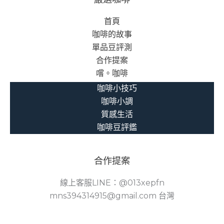
首頁
咖啡的故事
單品豆評測
合作提案
嚐。咖啡
咖啡小技巧
咖啡小調
質感生活
咖啡豆評鑑
合作提案
線上客服LINE：@013xepfn
mns394314915@gmail.com 台灣