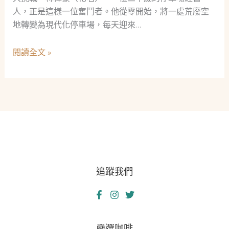
人，正是這樣一位奮鬥者。他從零開始，將一處荒廢空
地轉變為現代化停車場，每天迎來…
當
閱讀全文 »
鋪：
救
急
不
救
窮
的
社
追蹤我們
會
安
全
網
嚴選咖啡