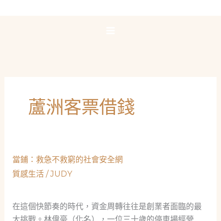
跳
至
主
要
內
容
蘆洲客票借錢
當鋪：救急不救窮的社會安全網
質感生活
/
JUDY
在這個快節奏的時代，資金周轉往往是創業者面臨的最
大挑戰。林偉豪（化名），一位三十歲的停車場經營