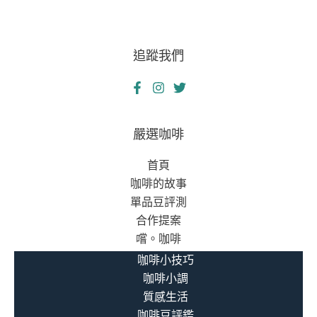
護：
救
急
追蹤我們
不
救
窮
的
社
嚴選咖啡
會
首頁
安
咖啡的故事
全
單品豆評測
網
合作提案
嚐。咖啡
咖啡小技巧
咖啡小調
質感生活
咖啡豆評鑑