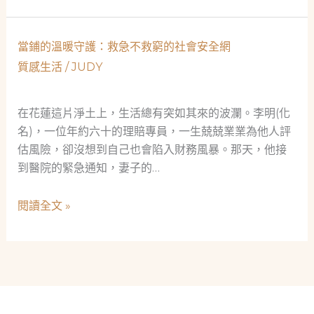
為
宙
社
爸
當鋪的溫暖守護：救急不救窮的社會安全網
會
爸
安
質感生活
/
JUDY
的
全
奇
網
蹟：
在花蓮這片淨土上，生活總有突如其來的波瀾。李明(化
的
一
名)，一位年約六十的理賠專員，一生兢兢業業為他人評
價
紙
估風險，卻沒想到自己也會陷入財務風暴。那天，他接
值
當
到醫院的緊急通知，妻子的…
票，
接
當
閱讀全文 »
通
鋪
未
的
來
溫
的
暖
溫
守
度