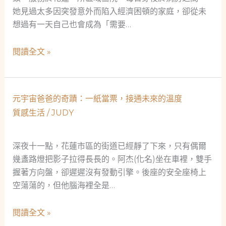
她見過太多因突發意外而陷入經濟困頓的家庭，卻從未
想過有一天自己也會成為「需要…
從
閱讀全文 »
護
理
師
元宇宙爸爸的奇蹟：一紙當票，接通未來的溫度
的
質感生活
/
JUDY
真
實
困
深夜十一點，花蓮市區的街道已經靜了下來，只有偶爾
境，
幾盞路燈把影子拉得長長的。阿杰(化名)坐在車裡，雙手
看
握著方向盤，卻遲遲沒有發動引擎。後座的安全座椅上
見
空蕩蕩的，但他腦海裡全是…
當
舖
元
閱讀全文 »
作
宇