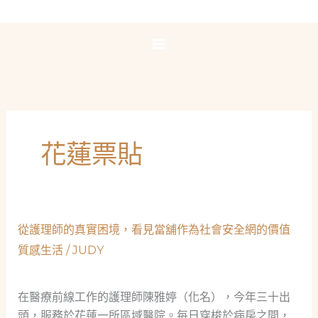
跳
至
主
要
內
容
花蓮票貼
從護理師的真實困境，看見當舖作為社會安全網的價值
質感生活
/
JUDY
在醫療前線工作的護理師陳雅婷（化名），今年三十出
頭，服務於花蓮一所區域醫院。每日穿梭於病房之間，