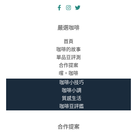
山：
高
山
安
嚴選咖啡
全
首頁
與
咖啡的故事
自
單品豆評測
救
合作提案
的
嚐。咖啡
詩
意
咖啡小技巧
對
咖啡小調
話
質感生活
咖啡豆評鑑
合作提案