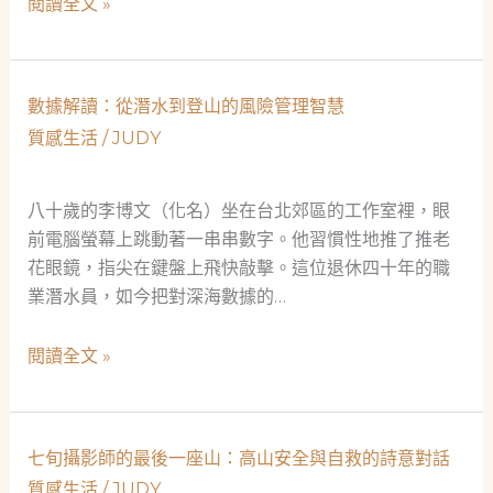
山
閱讀全文 »
白
巔
到
之
高
上
數據解讀：從潛水到登山的風險管理智慧
山
的
安
質感生活
/
JUDY
化
全
學
達
謎
八十歲的李博文（化名）坐在台北郊區的工作室裡，眼
人
題
前電腦螢幕上跳動著一串串數字。他習慣性地推了推老
的
花眼鏡，指尖在鍵盤上飛快敲擊。這位退休四十年的職
趨
業潛水員，如今把對深海數據的…
勢
觀
數
閱讀全文 »
察
據
解
讀：
七旬攝影師的最後一座山：高山安全與自救的詩意對話
從
質感生活
/
JUDY