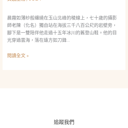
潛
水
到
晨霧如薄紗般纏繞在玉山北峰的稜線上，七十歲的攝影
登
師老陳（化名）獨自站在海拔三千八百公尺的岩壁旁，
山
腳下是一雙陪伴他走過十五年冰川的舊登山鞋。他的目
的
光穿過雲海，落在遠方如刀鋒…
風
險
七
閱讀全文 »
管
旬
理
攝
智
影
慧
師
的
最
後
一
追蹤我們
座