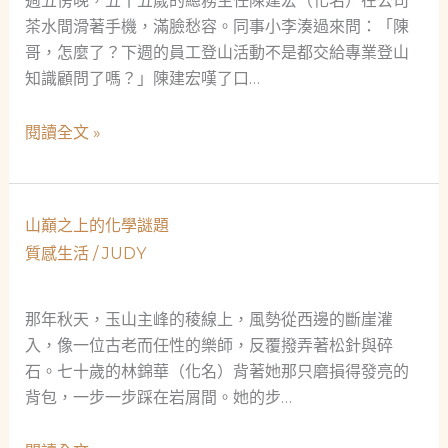
週五傍晚，五十五歲的總務主任陳建宏（化名）在公司
茶水間滑著手機，滿臉愁容。同事小李湊過來問：「陳
哥，怎麼了？下週的員工登山活動不是都交給專業登山
知識顧問了嗎？」陳建宏嘆了口…
中
閱讀全文 »
年
總
務
山巔之上的化學謎題
的
質感生活
/
JUDY
登
山
覺
那年秋天，玉山主峰的稜線上，風勢從西邊的斷崖灌
醒：
入，像一位古老而任性的樂師，反覆撥弄著松針與碎
從
石。七十歲的林錦華（化名）背著她那只磨損得發亮的
裝
背包，一步一步踩在岩屑間。她的步…
備
小