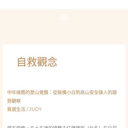
跳
至
主
要
內
容
自救觀念
中年總務的登山覺醒：從裝備小白到高山安全達人的趨
勢觀察
質感生活
/
JUDY