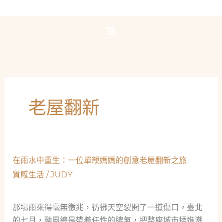
跳
至
主
要
內
容
老屋翻新
在雨水中重生：一位單親媽媽的創意老屋翻新之旅
質感生活
/
JUDY
那場雨來得毫無徵兆，彷彿天空裂開了一道傷口。臺北
的七月，颱風總是帶着任性的脾氣，把整座城市揉進潮