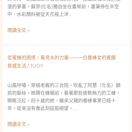
溼的夢裏。蘇菲(化名)獨自坐在畫架前，畫筆停在半空
中，水彩顏料被從天花板上滲…
在
閱讀全文 »
雨
水
中
從蜜蜂的困境，看見水的力量——一位養蜂女的覺醒
重
質感生活
/
JUDY
生：
一
位
山風呼嘯，穿過老舊的三合院，吹亂了阿慧（化名）額
單
前的髮絲。她蹲在蜂箱前，看著那些疲軟無力的工蜂，
親
眼眶泛紅。四十歲的她，繼承父親的養蜂事業已經十
媽
年，從來沒有像此刻這般絕望。…
媽
的
從
閱讀全文 »
創
蜜