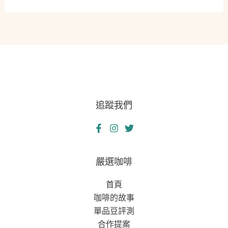
意
蜂
老
的
屋
困
翻
境，
新
看
之
見
旅
水
追蹤我們
的
力
量
——
一
嚴選咖啡
位
首頁
養
咖啡的故事
蜂
單品豆評測
女
合作提案
的