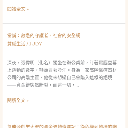
當
當
閱讀全文 »
經
生
驗
命
談
墜
當舖：救急的守護者，社會的安全網
入
質感生活
/
JUDY
深
淵，
誰
深夜，張偉明（化名）獨坐在辦公桌前，盯著電腦螢幕
願
上跳動的數字，額頭冒著冷汗。身為一家高階醫療器材
拉
公司的高階主管，他從未想過自己會陷入這樣的絕境
你
——資金鏈突然斷裂，而這一切，…
一
把？
當
閱讀全文 »
——
舖：
從
救
造
急
氫能源創業大叔的資金週轉奇遇記：從危機到轉機的幽
紙