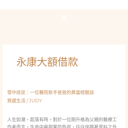
跳
至
主
要
內
容
永康大額借款
雪中送炭：一位醫院新手爸爸的典當經驗談
質感生活
/
JUDY
人生如潮，起落有時。對於一位剛升格為父親的醫療工
作者而言，生命中最甜蜜的負荷，往往伴隨著意料之外