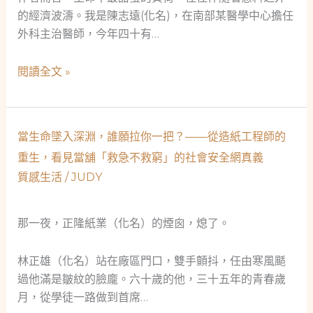
的經濟波濤。我是陳志遠(化名)，在南部某醫學中心擔任
外科主治醫師，今年四十有…
雪
閱讀全文 »
中
送
炭：
當生命墜入深淵，誰願拉你一把？——從造紙工程師的
一
重生，看見當舖「救急不救窮」的社會安全網真義
位
質感生活
/
JUDY
醫
院
新
那一夜，正隆紙業（化名）的煙囪，熄了。
手
爸
林正雄（化名）站在廠區門口，雙手顫抖，任由寒風颳
爸
過他滿是皺紋的臉龐。六十歲的他，三十五年的青春歲
的
月，從學徒一路做到首席…
典