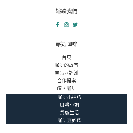
資
會
追蹤我們
金
安
週
全
轉
網
奇
真
遇
嚴選咖啡
義
記：
首頁
從
咖啡的故事
危
單品豆評測
機
合作提案
到
嚐。咖啡
轉
機
咖啡小技巧
的
咖啡小調
幽
質感生活
默
咖啡豆評鑑
旅