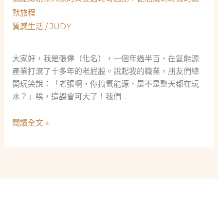
的
工
默旅程
守
程
質感生活
/
JUDY
護
師
者，
的
社
大家好，我是張偉（化名），一個年過半百、在氫能源
重
會
產業打滾了十多年的老屁股。說起我的職業，朋友們總
生，
的
開玩笑說：「老張啊，你搞氫能源，是不是整天都在玩
看
安
水？」唉，這誤會可大了！我們…
見
全
當
網
氫
閱讀全文 »
舖
能
「救
源
急
創
不
業
救
大
窮」
叔
的
的
社