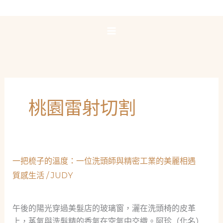
跳
至
主
要
內
容
桃園雷射切割
一把梳子的溫度：一位洗頭師與精密工業的美麗相遇
質感生活
/
JUDY
午後的陽光穿過美髮店的玻璃窗，灑在洗頭椅的皮革
上，蒸氣與洗髮精的香氣在空氣中交織。阿珍（化名）