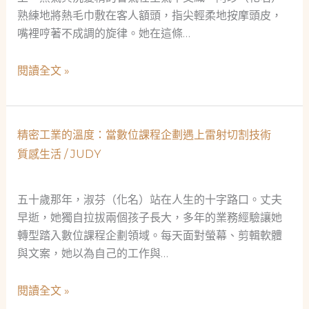
熟練地將熱毛巾敷在客人額頭，指尖輕柔地按摩頭皮，
嘴裡哼著不成調的旋律。她在這條…
一
閱讀全文 »
把
梳
子
精密工業的溫度：當數位課程企劃遇上雷射切割技術
的
質感生活
/
JUDY
溫
度：
一
五十歲那年，淑芬（化名）站在人生的十字路口。丈夫
位
早逝，她獨自拉拔兩個孩子長大，多年的業務經驗讓她
洗
轉型踏入數位課程企劃領域。每天面對螢幕、剪輯軟體
頭
與文案，她以為自己的工作與…
師
與
精
閱讀全文 »
精
密