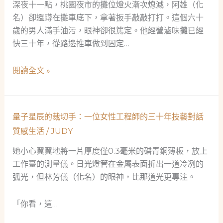
深夜十一點，桃園夜市的攤位燈火漸次熄滅，阿雄（化
當
名）卻還蹲在攤車底下，拿著扳手敲敲打打。這個六十
精
歲的男人滿手油污，眼神卻很篤定。他經營滷味攤已經
密
快三十年，從路邊推車做到固定…
雷
射
夜
閱讀全文 »
遇
市
上
人
電
生
池
量子星辰的裁切手：一位女性工程師的三十年技藝對話
的
的
質感生活
/
JUDY
一
溫
盞
她小心翼翼地將一片厚度僅0.3毫米的磷青銅薄板，放上
柔
燈：
工作臺的測量儀。日光燈管在金屬表面折出一道冷冽的
革
當
弧光，但林芳儀（化名）的眼神，比那道光更專注。
命
鋪
如
「你看，這…
何