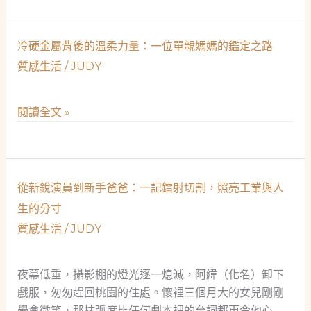
密
工
工
業
冷硬金屬背後的溫柔力量：一位單親媽媽的鑑定之路
業
的
的
質感生活
/
JUDY
溫
美
度：
麗
當
冷
閱讀全文 »
相
數
硬
遇
位
金
課
屬
程
背
從新銳演員到新手爸爸：一記鐳射切割，照亮工業與人
企
後
生的分寸
劃
的
質感生活
/
JUDY
遇
溫
上
柔
雷
力
夜幕低垂，攝影棚的燈光逐一熄滅，阿緯（化名）卸下
射
量：
戲服，匆匆趕回桃園的住處。懷裡三個月大的女兒剛剛
切
一
學會微笑，那抹弧度比任何劇本裡的台詞都更令他心