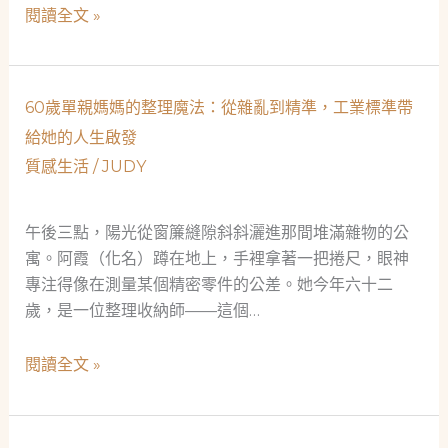
成
量
閱讀全文 »
為
子
社
星
會
辰
60歲單親媽媽的整理魔法：從雜亂到精準，工業標準帶
安
的
全
給她的人生啟發
裁
網
質感生活
/
JUDY
切
的
手：
溫
一
午後三點，陽光從窗簾縫隙斜斜灑進那間堆滿雜物的公
暖
位
寓。阿霞（化名）蹲在地上，手裡拿著一把捲尺，眼神
守
女
專注得像在測量某個精密零件的公差。她今年六十二
護
性
歲，是一位整理收納師——這個…
者
工
程
60
閱讀全文 »
師
歲
的
單
三
親