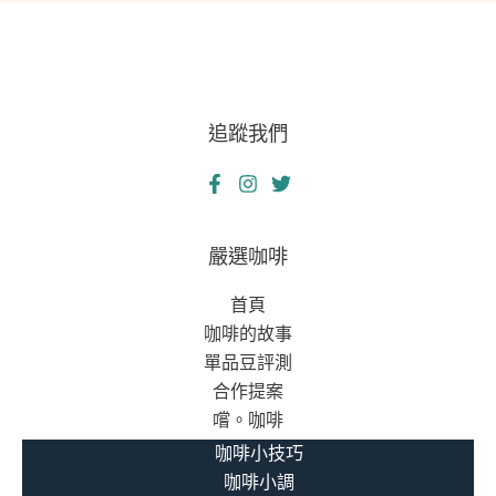
帶
解
給
難
她
題：
的
雷
人
追蹤我們
射
生
切
啟
割
發
如
嚴選咖啡
何
提
首頁
升
咖啡的故事
車
單品豆評測
輛
合作提案
零
嚐。咖啡
件
咖啡小技巧
耐
咖啡小調
用