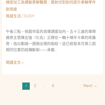
十
精密加工為運輸業解難題：雷射切割如何提升車輛零件
媽
年
耐用度
媽
技
質感生活
/
JUDY
的
藝
整
對
理
午後三點，桃園市區的貨運調度站內，五十三歲的車隊
話
魔
維修主管陳志強（化名）正蹲在一輛十噸半卡車的底盤
法：
旁，指尖劃過一道剛出現的裂紋。這已經是本月第三起
從
相同位置的結構斷裂——承載…
雜
亂
精
閱讀全文 »
到
密
精
加
準，
工
工
2
6
Next
→
1
...
為
業
運
標
輸
準
業