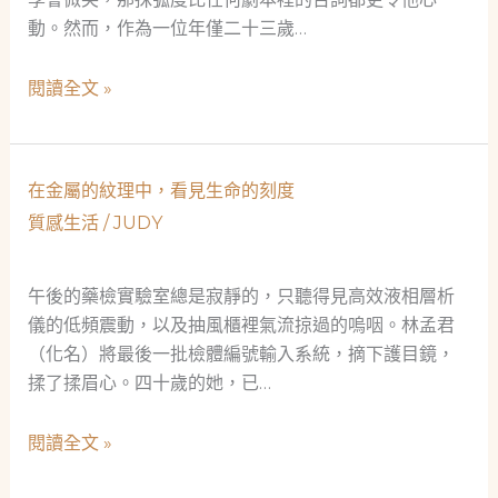
割
位
動。然而，作為一位年僅二十三歲…
技
單
術
親
從
閱讀全文 »
媽
新
媽
銳
的
演
在金屬的紋理中，看見生命的刻度
鑑
員
質感生活
/
JUDY
定
到
之
新
路
手
午後的藥檢實驗室總是寂靜的，只聽得見高效液相層析
爸
儀的低頻震動，以及抽風櫃裡氣流掠過的嗚咽。林孟君
爸：
（化名）將最後一批檢體編號輸入系統，摘下護目鏡，
一
揉了揉眉心。四十歲的她，已…
記
鐳
在
閱讀全文 »
射
金
切