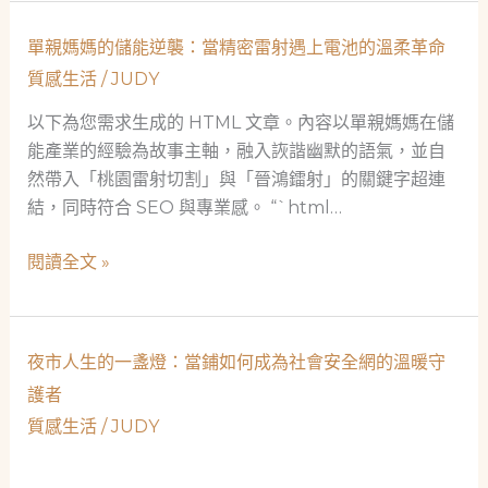
屬
割，
的
單親媽媽的儲能逆襲：當精密雷射遇上電池的溫柔革命
照
紋
亮
質感生活
/
JUDY
理
工
中，
以下為您需求生成的 HTML 文章。內容以單親媽媽在儲
業
看
能產業的經驗為故事主軸，融入詼諧幽默的語氣，並自
與
見
然帶入「桃園雷射切割」與「晉鴻鐳射」的關鍵字超連
人
生
結，同時符合 SEO 與專業感。 “`html…
生
命
的
的
單
閱讀全文 »
分
刻
親
寸
度
媽
媽
夜市人生的一盞燈：當鋪如何成為社會安全網的溫暖守
的
護者
儲
質感生活
/
JUDY
能
逆
襲：