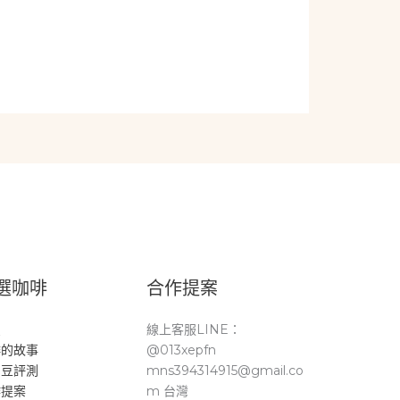
選咖啡
合作提案
頁
線上客服LINE：
啡的故事
@013xepfn
品豆評測
mns394314915@gmail.co
作提案
m 台灣