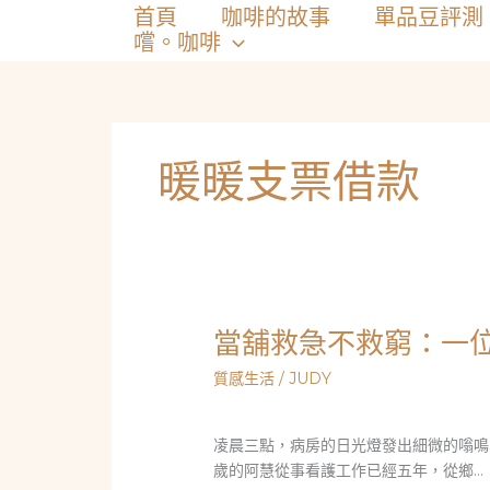
跳
首頁
咖啡的故事
單品豆評測
至
嚐。咖啡
主
要
內
容
暖暖支票借款
當舖救急不救窮：一
質感生活
/
JUDY
凌晨三點，病房的日光燈發出細微的嗡鳴
歲的阿慧從事看護工作已經五年，從鄉…