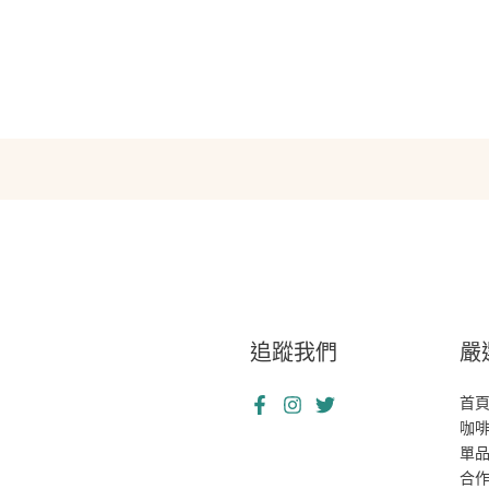
追蹤我們
嚴
首
咖
單
合