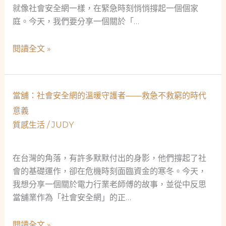
為
就像社會安全網一樣，在緊急時刻悄悄撐起一個個家
環
庭。今天，我們要分享一個關於「…
保
工
當
閱讀全文 »
程
鋪：
師
不
的
只
社
當舖：社會安全網的溫暖守護者——救急不救窮的時代
是
會
意義
典
安
質感生活
/
JUDY
當，
全
更
網
是
在台灣的角落，有許多默默付出的身影，他們撐起了社
人
會的基礎運作，卻在危機時刻面臨資金的寒冬。今天，
生
我想分享一個關於電力行業老師傅的故事，並從中反思
的
當舖業作為「社會安全網」的正…
及
時
當
閱讀全文 »