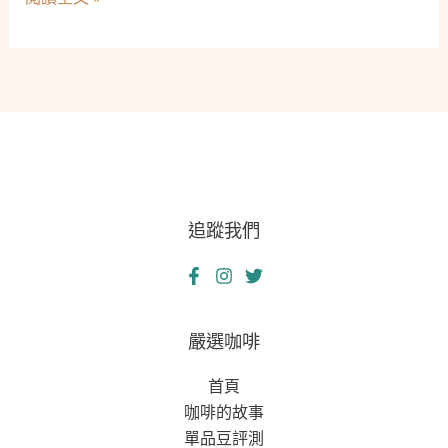
雨
舖：
——
社
一
會
位
安
室
全
內
網
設
的
計
溫
師
追蹤我們
暖
的
守
暖
護
心
者
故
——
嚴選咖啡
事
救
首頁
急
咖啡的故事
不
單品豆評測
救