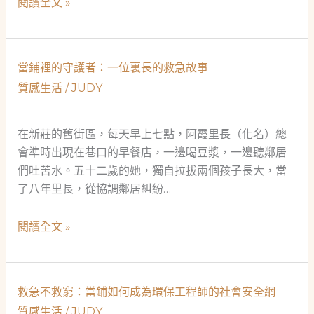
當
閱讀全文 »
媽
舖
如
救
何
急
當鋪裡的守護者：一位裏長的救急故事
透
不
過
質感生活
/
JUDY
救
合
窮：
法
一
在新莊的舊街區，每天早上七點，阿霞里長（化名）總
當
位
會準時出現在巷口的早餐店，一邊喝豆漿，一邊聽鄰居
舖
60
們吐苦水。五十二歲的她，獨自拉拔兩個孩子長大，當
找
歲
了八年里長，從協調鄰居糾紛…
到
新
社
手
當
閱讀全文 »
會
爸
鋪
安
爸
裡
全
的
的
網
救急不救窮：當鋪如何成為環保工程師的社會安全網
真
守
實
質感生活
/
JUDY