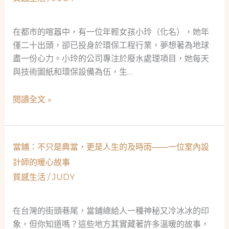
護
故
者：
事
一
在都市的喧囂中，有一位年輕女孩小玲（化名），她年
位
僅二十出頭，卻已投身於環保工程行業，夢想著為地球
裏
盡一份心力。小玲的公司專注於廢水處理項目，她每天
長
與技術圖紙和環保設備為伍，生…
的
救
救
閱讀全文 »
急
急
故
不
事
救
當鋪：不只是典當，更是人生的及時雨——一位室內設
窮：
計師的暖心故事
當
質感生活
/
JUDY
鋪
如
何
在台灣的街頭巷尾，當鋪總給人一種神秘又冷冰冰的印
成
象，但你知道嗎？這些地方其實藏著許多溫暖的故事，