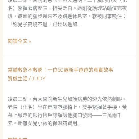
凌晨三點，醫院的急診室燈火通明。二十歲的小美（化
名）緊握著病歷表，指尖泛白。她剛從護理站輪值完夜
班，疲憊的腳步還來不及踏進休息室，就被同事喚住：
「妳兒子高燒不退，已經送進加…
深
閱讀全文 »
夜
急
診
當舖救急不救窮：一位60歲新手爸爸的真實故事
室
質感生活
/
JUDY
的
淚
水：
凌晨三點，台大醫院新生兒加護病房的燈光依然刺眼。
一
老陳（化名）坐在走廊塑膠椅上，雙手緊握著手機，螢
位
幕上顯示的銀行帳戶餘額讓他胸口發悶——三萬兩千
單
元。距離女兒小薇的保溫箱費用…
親
媽