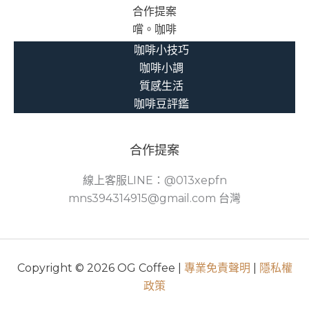
合作提案
窮
嚐。咖啡
的
時
咖啡小技巧
代
咖啡小調
意
質感生活
義
咖啡豆評鑑
合作提案
線上客服LINE：@013xepfn
mns394314915@gmail.com 台灣
Copyright © 2026 OG Coffee |
專業免責聲明
|
隱私權
政策