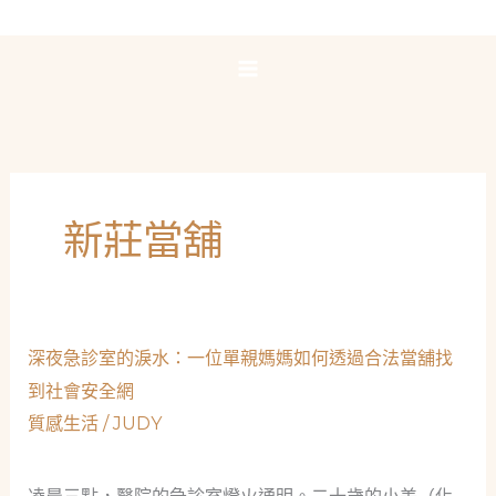
跳
至
主
要
內
容
新莊當舖
深夜急診室的淚水：一位單親媽媽如何透過合法當舖找
到社會安全網
質感生活
/
JUDY