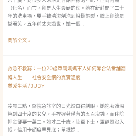
六十歲，對很多人來說是含飴弄孫的年紀，但對阿霞
（化名）而言，卻是人生最硬的仗。她在新莊開了二十
年的洗車場，雙手被清潔劑泡到粗糙龜裂，臉上卻總是
掛著笑。五年前丈夫過世，她一個…
單
閱讀全文 »
親
媽
媽
救急不救窮：一位20歲單親媽媽軍人如何靠合法當舖翻
的
轉人生——社會安全網的真實溫度
洗
質感生活
/
JUDY
車
場
奇
凌晨三點，醫院急診室的日光燈白得刺眼。她抱著體溫
蹟：
燒到四十度的女兒，手裡握著僅有的五百塊錢，而住院
當
押金卻要一萬二。她才二十歲，陸軍下士，軍餉還沒入
鋪
帳，信用卡額度早見底；單親媽…
不