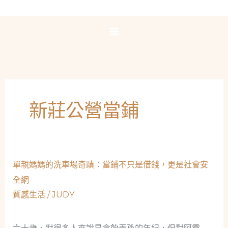
跳
至
主
要
內
容
新莊公營當鋪
單親媽媽的洗車場奇蹟：當鋪不只是借錢，更是社會安
全網
質感生活
/
JUDY