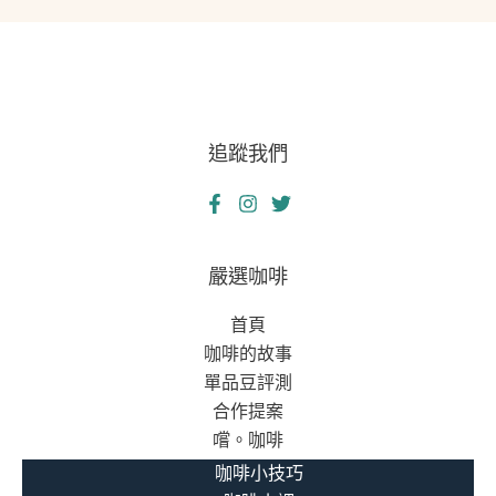
何
的
靠
週
合
轉
法
日
當
記：
舖
追蹤我們
當
翻
舖
轉
不
人
是
生
走
嚴選咖啡
——
投
社
首頁
無
會
咖啡的故事
路，
安
單品豆評測
而
全
合作提案
是
網
嚐。咖啡
社
的
會
咖啡小技巧
真