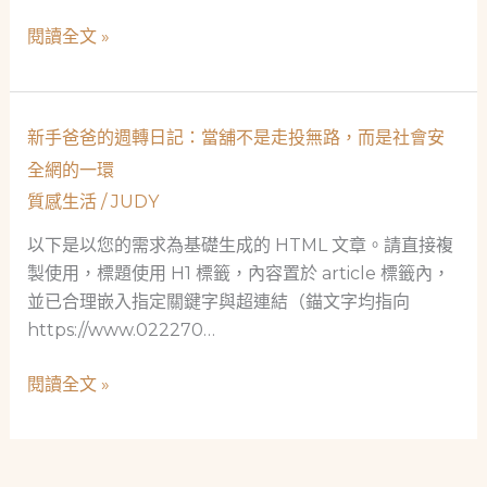
只
救
閱讀全文 »
是
急
借
不
錢，
救
更
新手爸爸的週轉日記：當舖不是走投無路，而是社會安
窮：
是
全網的一環
一
社
質感生活
/
JUDY
位
會
20
以下是以您的需求為基礎生成的 HTML 文章。請直接複
安
歲
製使用，標題使用 H1 標籤，內容置於 article 標籤內，
全
單
並已合理嵌入指定關鍵字與超連結（錨文字均指向
網
親
https://www.022270…
媽
媽
新
閱讀全文 »
軍
手
人
爸
如
爸