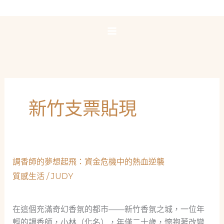
跳
至
主
要
內
容
新竹支票貼現
調香師的夢想起飛：資金危機中的熱血逆襲
質感生活
/
JUDY
在這個充滿奇幻香氛的都市——新竹香氛之城，一位年
輕的調香師，小林（化名），年僅二十歲，懷抱著改變