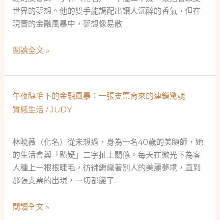
世界的夢想。他的雙手能調配出讓人沉醉的香氣，但在
現實的金融風暴中，夢想像易散…
調
閱讀全文 »
香
師
的
午夜睫毛下的金融風暴：一張支票背來的連鎖驚魂
夢
質感生活
/
JUDY
想
起
飛：
林曉薇（化名）從未想過，身為一名40歲的美睫師，她
資
的生活會與「懸疑」二字扯上關係。每天在微光下為客
金
人種上一根根睫毛，彷彿編織著別人的美麗夢境，直到
危
那張支票的出現，一切都變了…
機
中
午
閱讀全文 »
的
夜