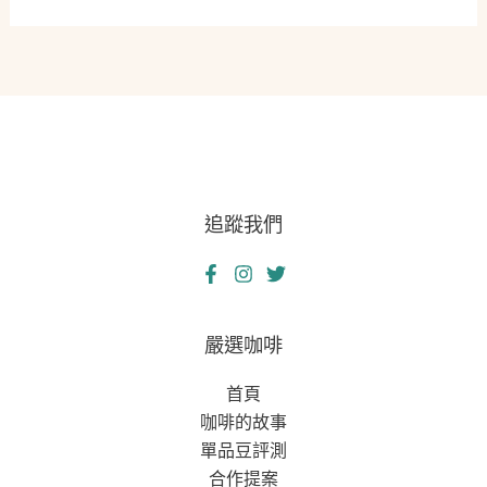
熱
睫
血
毛
逆
下
襲
的
金
融
風
追蹤我們
暴：
一
張
支
票
嚴選咖啡
背
首頁
來
咖啡的故事
的
單品豆評測
連
合作提案
鎖