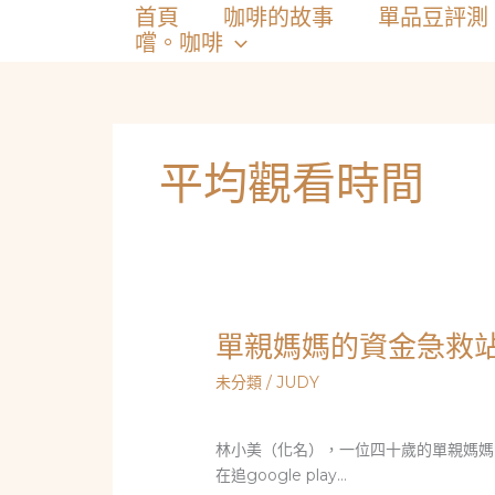
跳
首頁
咖啡的故事
單品豆評測
至
嚐。咖啡
主
要
內
容
平均觀看時間
單親媽媽的資金急救
未分類
/
JUDY
林小美（化名），一位四十歲的單親媽媽
在追
google play…