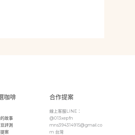
選咖啡
合作提案
頁
線上客服LINE：
啡的故事
@013xepfn
品豆評測
mns394314915@gmail.co
作提案
m 台灣