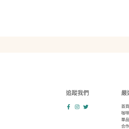
追蹤我們
嚴
首
咖
單
合