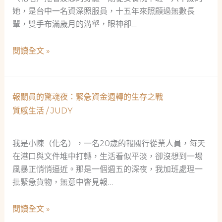
她，是台中一名資深照服員，十五年來照顧過無數長
輩，雙手布滿歲月的溝壑，眼神卻…
當
閱讀全文 »
鋪
的
溫
報關員的驚魂夜：緊急資金週轉的生存之戰
暖：
質感生活
/
JUDY
一
位
照
我是小陳（化名），一名20歲的報關行從業人員，每天
服
在港口與文件堆中打轉，生活看似平淡，卻沒想到一場
員
風暴正悄悄逼近。那是一個週五的深夜，我加班處理一
的
批緊急貨物，無意中瞥見報…
救
急
報
閱讀全文 »
故
關