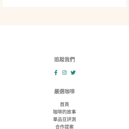
事
員
的
驚
魂
夜：
緊
急
追蹤我們
資
金
週
轉
的
嚴選咖啡
生
首頁
存
咖啡的故事
之
單品豆評測
戰
合作提案