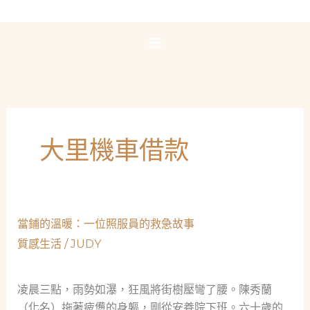
跳
至
主
要
內
容
大里機車借款
當鋪的溫暖：一位照服員的救急故事
質感生活
/
JUDY
凌晨三點，雨勢如瀑，狂風將街樹壓彎了腰。陳秀蘭
（化名）拖著疲憊的身軀，剛從安養院下班。六十歲的