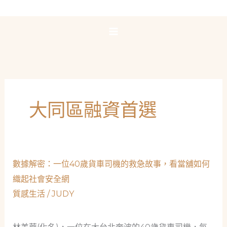
跳
至
主
要
內
容
大同區融資首選
數據解密：一位40歲貨車司機的救急故事，看當舖如何
織起社會安全網
質感生活
/
JUDY