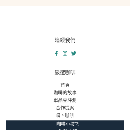
女
工
程
師
的
追蹤我們
資
金
週
轉
冒
嚴選咖啡
險
首頁
記：
咖啡的故事
當
單品豆評測
工
合作提案
程
嚐。咖啡
思
維
咖啡小技巧