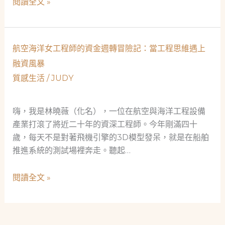
清
閱讀全文 »
救
潔
急
工
故
的
航空海洋女工程師的資金週轉冒險記：當工程思維遇上
事，
午
看
融資風暴
夜
當
質感生活
/
JUDY
密
舖
碼：
如
大
嗨，我是林曉薇（化名），一位在航空與海洋工程設備
何
同
產業打滾了將近二十年的資深工程師。今年剛滿四十
織
區
歲，每天不是對著飛機引擎的3D模型發呆，就是在船舶
起
融
推進系統的測試場裡奔走。聽起…
社
資
會
謎
航
閱讀全文 »
安
團
空
全
海
網
洋