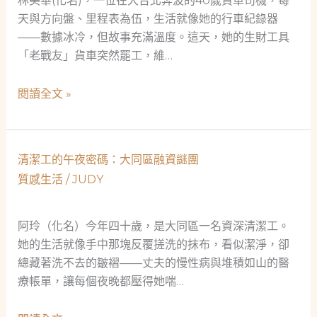
林美華(化名)，一位在大台北奔波的40歲貨車司機，每
天與方向盤、里程表為伍，生活就像她的行車紀錄器
——數據冰冷，但故事充滿溫度。這天，她的生財工具
「老戰友」貨車突然罷工，維…
數
閱讀全文 »
據
解
密：
清潔工的午夜密碼：大同區融資謎團
一
質感生活
/
JUDY
位
40
歲
阿玲（化名）今年四十歲，是大同區一名資深清潔工。
貨
她的生活就像手中那塊反覆搓洗的抹布，看似潔淨，卻
車
總藏著洗不去的皺褶——丈夫的慢性病與堆積如山的醫
司
療帳單，讓每個夜晚都壓得她喘…
機
的