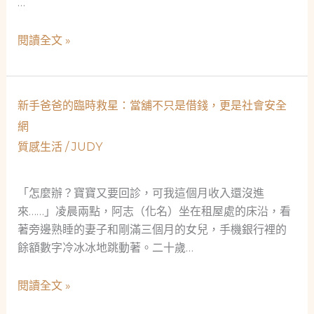
…
舖
人
新
閱讀全文 »
生
手
哲
老
學
爸
新手爸爸的臨時救星：當舖不只是借錢，更是社會安全
六
網
十
質感生活
/
JUDY
歲，
當
鋪
「怎麼辦？寶寶又要回診，可我這個月收入還沒進
救
來……」凌晨兩點，阿志（化名）坐在租屋處的床沿，看
急
著旁邊熟睡的妻子和剛滿三個月的女兒，手機銀行裡的
不
餘額數字冷冰冰地跳動著。二十歲…
救
窮
新
閱讀全文 »
——
手
航