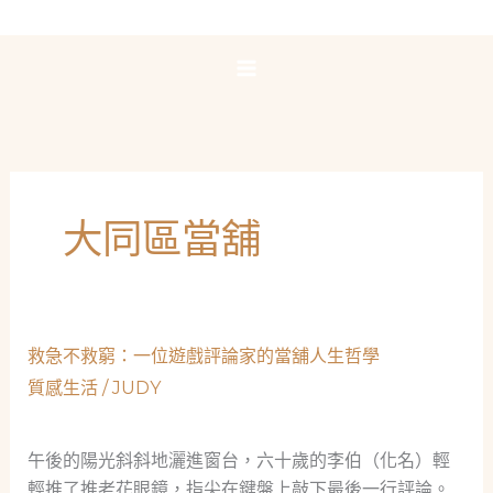
跳
至
主
要
內
容
大同區當舖
救急不救窮：一位遊戲評論家的當舖人生哲學
質感生活
/
JUDY
午後的陽光斜斜地灑進窗台，六十歲的李伯（化名）輕
輕推了推老花眼鏡，指尖在鍵盤上敲下最後一行評論。