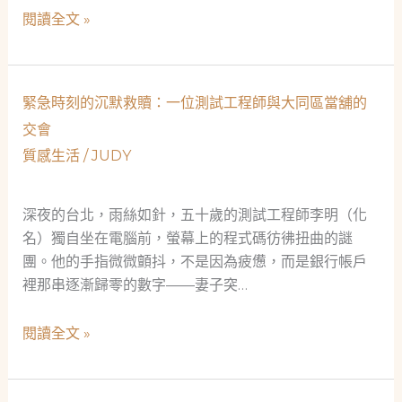
單
雲
閱讀全文 »
親
端
媽
危
媽
機
緊急時刻的沉默救贖：一位測試工程師與大同區當舖的
的
中
救
交會
的
急
質感生活
/
JUDY
一
之
盞
網
明
深夜的台北，雨絲如針，五十歲的測試工程師李明（化
燈：
名）獨自坐在電腦前，螢幕上的程式碼彷彿扭曲的謎
當
團。他的手指微微顫抖，不是因為疲憊，而是銀行帳戶
鋪
裡那串逐漸歸零的數字——妻子突…
如
何
緊
閱讀全文 »
成
急
為
時
社