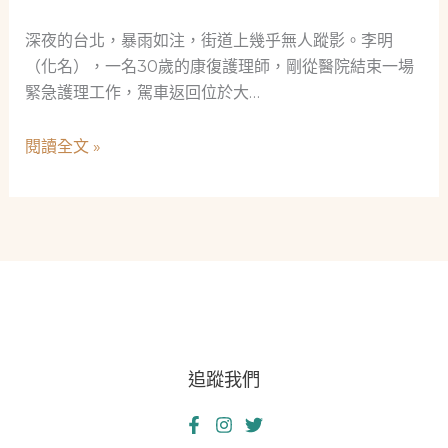
財
舖
務
深夜的台北，暴雨如注，街道上幾乎無人蹤影。李明
的
應
（化名），一名30歲的康復護理師，剛從醫院結束一場
交
急
緊急護理工作，駕車返回位於大…
會
策
略：
暴
閱讀全文 »
探
雨
索
夜
大
的
同
絕
區
境：
當
康
舖
復
借
護
貸
追蹤我們
理
選
師
項
與