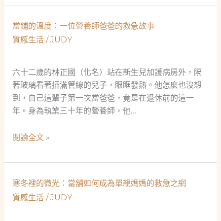
爸
空
爸
工
當鋪的溫度：一位營養師爸爸的救急故事
的
程
質感生活
/
JUDY
臨
師
時
的
救
六十二歲的林正國（化名）站在新生兒加護病房外，隔
意
星：
著玻璃看著插滿管線的兒子，眼眶發熱。他怎麼也沒想
外
當
到，自己這輩子第一次當爸爸，竟是在退休前的這一
人
舖
年。身為執業三十年的營養師，他…
生
不
轉
只
當
閱讀全文 »
折
是
鋪
借
的
錢，
溫
寒冬裡的微光：當舖如何成為單親媽媽的救急之網
更
度：
是
質感生活
/
JUDY
一
社
位