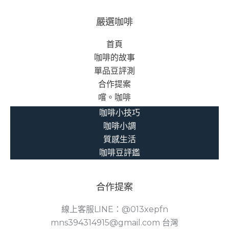
大
同
嚴選咖啡
區
首頁
當
咖啡的故事
鋪
單品豆評測
的
合作提案
救
嚐。咖啡
贖
之
咖啡小技巧
路
咖啡小調
質感生活
咖啡豆評鑑
合作提案
線上客服LINE：@013xepfn
mns394314915@gmail.com 台灣