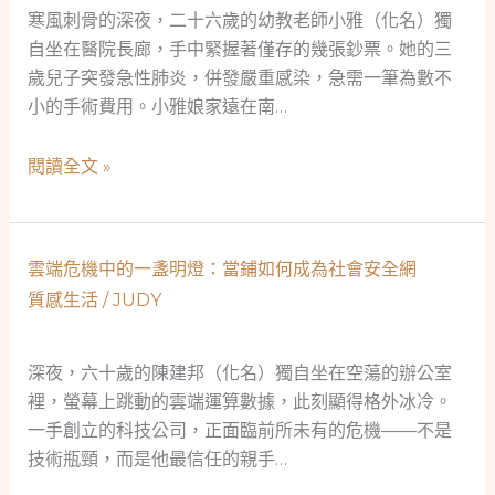
會
營
寒風刺骨的深夜，二十六歲的幼教老師小雅（化名）獨
安
養
自坐在醫院長廊，手中緊握著僅存的幾張鈔票。她的三
全
師
歲兒子突發急性肺炎，併發嚴重感染，急需一筆為數不
網
爸
小的手術費用。小雅娘家遠在南…
爸
的
寒
閱讀全文 »
救
冬
急
裡
故
的
雲端危機中的一盞明燈：當鋪如何成為社會安全網
事
微
質感生活
/
JUDY
光：
當
舖
深夜，六十歲的陳建邦（化名）獨自坐在空蕩的辦公室
如
裡，螢幕上跳動的雲端運算數據，此刻顯得格外冰冷。
何
一手創立的科技公司，正面臨前所未有的危機——不是
成
技術瓶頸，而是他最信任的親手…
為