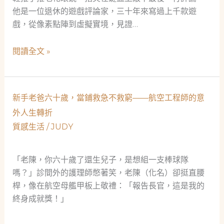
他是一位退休的遊戲評論家，三十年來寫過上千款遊
戲，從像素點陣到虛擬實境，見證…
救
閱讀全文 »
急
不
救
新手老爸六十歲，當鋪救急不救窮——航空工程師的意
窮：
外人生轉折
一
質感生活
/
JUDY
位
遊
戲
「老陳，你六十歲了還生兒子，是想組一支棒球隊
評
嗎？」診間外的護理師憋著笑，老陳（化名）卻挺直腰
論
桿，像在航空母艦甲板上敬禮：「報告長官，這是我的
家
終身成就獎！」
的
當