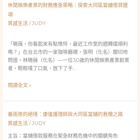
刻
會
休閒娛樂產業的財務應急策略：探索大同區當舖借貸選
的
安
項
沉
全
質感生活
/
JUDY
默
網
救
贖：
「曉薇，你看起來有點憔悴，最近工作室的週轉還順利
一
嗎？」在台北市的一家咖啡廳裡，張明（化名）關切地
位
問道。林曉薇（化名）—一位30歲的休閒娛樂產業創業
測
者，輕輕嘆了口氣，放下了手…
試
工
休
閱讀全文 »
程
閒
師
娛
與
樂
大
暴雨夜的絕境：康復護理師與大同區當鋪的救贖之路
產
同
質感生活
/
JUDY
業
區
的
主旨：當鋪借款服務在緊急財務危機中的關鍵角色
當