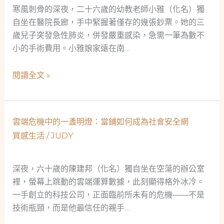
會
營
寒風刺骨的深夜，二十六歲的幼教老師小雅（化名）獨
安
養
自坐在醫院長廊，手中緊握著僅存的幾張鈔票。她的三
全
師
歲兒子突發急性肺炎，併發嚴重感染，急需一筆為數不
網
爸
小的手術費用。小雅娘家遠在南…
爸
的
寒
閱讀全文 »
救
冬
急
裡
故
的
雲端危機中的一盞明燈：當鋪如何成為社會安全網
事
微
質感生活
/
JUDY
光：
當
舖
深夜，六十歲的陳建邦（化名）獨自坐在空蕩的辦公室
如
裡，螢幕上跳動的雲端運算數據，此刻顯得格外冰冷。
何
一手創立的科技公司，正面臨前所未有的危機——不是
成
技術瓶頸，而是他最信任的親手…
為