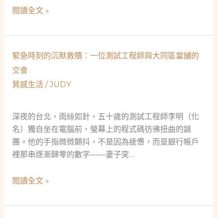
單
雲
閱讀全文 »
親
端
媽
危
媽
機
緊急時刻的沉默救贖：一位測試工程師與大同區當舖的
的
中
救
交會
的
急
質感生活
/
JUDY
一
之
盞
網
明
深夜的台北，雨絲如針，五十歲的測試工程師李明（化
燈：
名）獨自坐在電腦前，螢幕上的程式碼彷彿扭曲的謎
當
團。他的手指微微顫抖，不是因為疲憊，而是銀行帳戶
鋪
裡那串逐漸歸零的數字——妻子突…
如
何
緊
閱讀全文 »
成
急
為
時
社