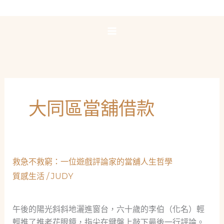
跳
至
主
要
內
容
大同區當舖借款
救急不救窮：一位遊戲評論家的當舖人生哲學
質感生活
/
JUDY
午後的陽光斜斜地灑進窗台，六十歲的李伯（化名）輕
輕推了推老花眼鏡，指尖在鍵盤上敲下最後一行評論。