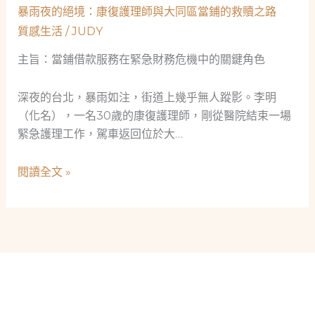
刻
會
暴雨夜的絕境：康復護理師與大同區當鋪的救贖之路
的
安
質感生活
/
JUDY
沉
全
默
主旨：當鋪借款服務在緊急財務危機中的關鍵角色
網
救
贖：
深夜的台北，暴雨如注，街道上幾乎無人蹤影。李明
一
（化名），一名30歲的康復護理師，剛從醫院結束一場
位
緊急護理工作，駕車返回位於大…
測
試
暴
閱讀全文 »
工
雨
程
夜
師
的
與
絕
大
境：
同
康
區
復
當