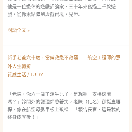
他是一位退休的遊戲評論家，三十年來寫過上千款遊
戲，從像素點陣到虛擬實境，見證…
救
閱讀全文 »
急
不
救
新手老爸六十歲，當鋪救急不救窮——航空工程師的意
窮：
外人生轉折
一
質感生活
/
JUDY
位
遊
戲
「老陳，你六十歲了還生兒子，是想組一支棒球隊
評
嗎？」診間外的護理師憋著笑，老陳（化名）卻挺直腰
論
桿，像在航空母艦甲板上敬禮：「報告長官，這是我的
家
終身成就獎！」
的
當