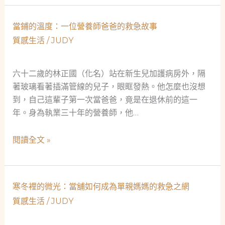
爸
空
爸
工
當鋪的溫度：一位營養師爸爸的救急故事
的
程
質感生活
/
JUDY
臨
師
時
的
救
六十二歲的林正國（化名）站在新生兒加護病房外，隔
意
星：
著玻璃看著插滿管線的兒子，眼眶發熱。他怎麼也沒想
外
當
到，自己這輩子第一次當爸爸，竟是在退休前的這一
人
舖
年。身為執業三十年的營養師，他…
生
不
轉
只
當
閱讀全文 »
折
是
鋪
借
的
錢，
溫
寒冬裡的微光：當舖如何成為單親媽媽的救急之網
更
度：
是
質感生活
/
JUDY
一
社
位