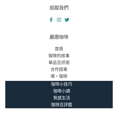
護
舖
追蹤我們
理
的
師
交
與
會
大
同
嚴選咖啡
區
首頁
當
咖啡的故事
鋪
單品豆評測
的
合作提案
救
嚐。咖啡
贖
之
咖啡小技巧
路
咖啡小調
質感生活
咖啡豆評鑑