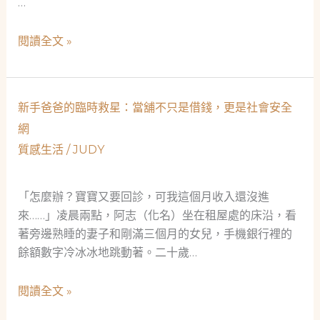
…
舖
人
新
閱讀全文 »
生
手
哲
老
學
爸
新手爸爸的臨時救星：當舖不只是借錢，更是社會安全
六
網
十
質感生活
/
JUDY
歲，
當
鋪
「怎麼辦？寶寶又要回診，可我這個月收入還沒進
救
來……」凌晨兩點，阿志（化名）坐在租屋處的床沿，看
急
著旁邊熟睡的妻子和剛滿三個月的女兒，手機銀行裡的
不
餘額數字冷冰冰地跳動著。二十歲…
救
窮
新
閱讀全文 »
——
手
航