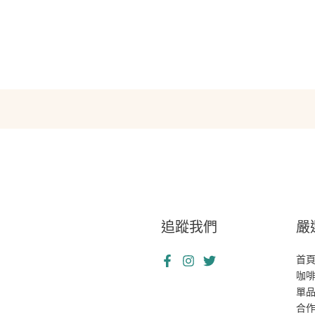
追蹤我們
嚴
首
咖
單
合