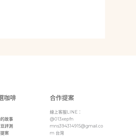
選咖啡
合作提案
頁
線上客服LINE：
啡的故事
@013xepfn
品豆評測
mns394314915@gmail.co
作提案
m 台灣