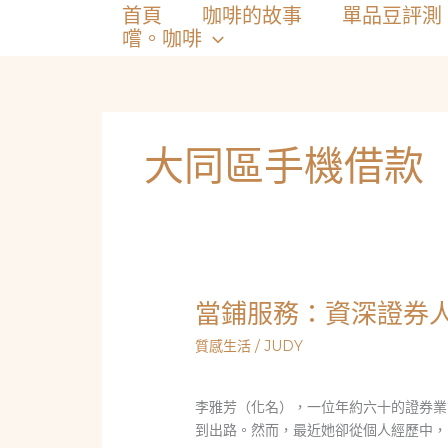
跳
首頁
咖啡的故事
單品豆評測
至
嚐。咖啡
主
要
內
容
大同區手機借款
當鋪服務：資深證券
質感生活
/
JUDY
李雅芳（化名），一位年約六十的證券業
到出路。然而，最近她卻從個人經歷中，