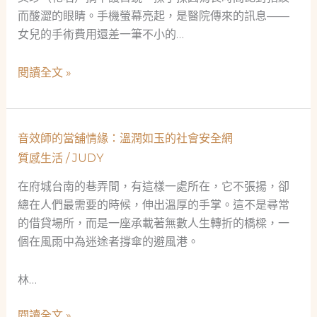
而酸澀的眼睛。手機螢幕亮起，是醫院傳來的訊息——
女兒的手術費用還差一筆不小的…
救
閱讀全文 »
急
不
救
音效師的當舖情緣：溫潤如玉的社會安全網
窮
質感生活
/
JUDY
——
一
在府城台南的巷弄間，有這樣一處所在，它不張揚，卻
位
總在人們最需要的時候，伸出溫厚的手掌。這不是尋常
鑑
的借貸場所，而是一座承載著無數人生轉折的橋樑，一
識
個在風雨中為迷途者撐傘的避風港。
人
員
林…
眼
中
音
閱讀全文 »