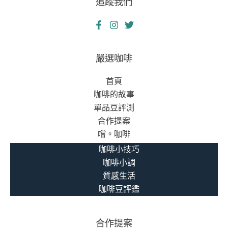
追蹤我們
高
啟
等
示
教
錄
育
者
嚴選咖啡
的
首頁
借
咖啡的故事
款
單品豆評測
智
合作提案
慧
嚐。咖啡
傳
奇
咖啡小技巧
咖啡小調
質感生活
咖啡豆評鑑
合作提案