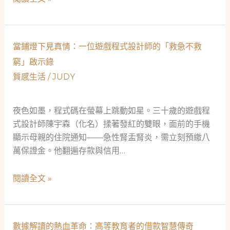
的
效
當
師
舖
的
當鋪燈下見真情：一位遊戲程式設計師的「救急不救
社
當
窮」啟示錄
會
舖
安
質感生活
/
JUDY
情
全
緣：
網
溫
夜色如墨，程式碼在螢幕上跳動如星。三十歲的遊戲程
潤
式設計師陳宇森（化名）揉著發紅的雙眼，面前的手機
如
顯示母親的住院通知——急性腎盂腎炎，需立刻預繳八
玉
萬保證金。他翻遍存款與信用…
的
社
當
閱讀全文 »
會
鋪
安
燈
全
下
網
數據解讀的熱血革命：高等教育者的借款智慧傳奇