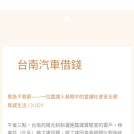
跳
至
主
要
內
容
台南汽車借錢
救急不救窮——一位鑑識人員眼中的當舖社會安全網
質感生活
/
JUDY
午後三點，台南的陽光斜斜灑進鑑識實驗室的窗戶。林
美珍（化名）摘下護目鏡，揉了揉因為長時間比對指紋