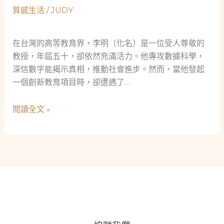
見
質感生活
/
JUDY
真
情：
一
在台灣的高等教育界，李明（化名）是一位受人尊敬的
位
教授，年屆五十，卻依然充滿活力。他專攻數據科學，
遊
深信數字能揭示真相，推動社會進步。然而，當他發起
戲
一個創新教育項目時，卻遭遇了…
程
式
數
閱讀全文 »
設
據
計
解
師
讀
的
的
「救
熱
急
血
不
革
救
命：
窮」