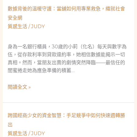
何
急
谷
成
數據背後的溫暖守護：當舖如何用專業救急，織就社會
轉
為
安全網
彎：
社
質感生活
/
JUDY
一
會
位
安
稅
身為一名銀行櫃員，30歲的小莉（化名）每天與數字為
全
務
伍，從存款利率到貸款違約率，她相信數據能揭示一切
網
專
真相。然而，當朋友出賣的劇情突然降臨——最信任的
的
員
閨蜜捲走她為應急準備的積蓄…
真
如
實
何
數
閱讀全文 »
故
用
據
事
一
背
台
後
車
跨國經商少女的資金智慧：手足競爭中如何快速週轉勝
的
換
出
溫
回
質感生活
/
JUDY
暖