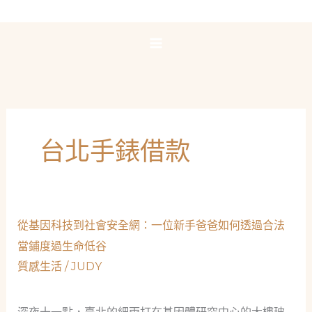
跳
至
主
要
內
容
台北手錶借款
從基因科技到社會安全網：一位新手爸爸如何透過合法
當鋪度過生命低谷
質感生活
/
JUDY