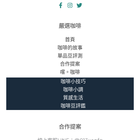
網
手
足
競
嚴選咖啡
爭
首頁
中
咖啡的故事
如
單品豆評測
何
合作提案
快
嚐。咖啡
速
週
咖啡小技巧
轉
咖啡小調
勝
質感生活
出
咖啡豆評鑑
合作提案