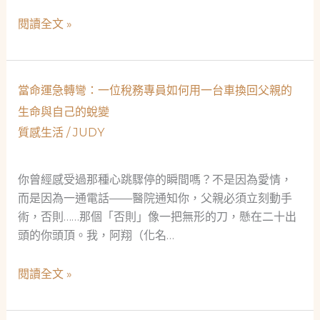
新
從
閱讀全文 »
手
清
爸
潔
爸
員
如
當命運急轉彎：一位稅務專員如何用一台車換回父親的
到
何
生命與自己的蛻變
生
透
質感生活
/
JUDY
命
過
鬥
合
士：
你曾經感受過那種心跳驟停的瞬間嗎？不是因為愛情，
法
一
而是因為一通電話——醫院通知你，父親必須立刻動手
當
間
術，否則……那個「否則」像一把無形的刀，懸在二十出
鋪
合
頭的你頭頂。我，阿翔（化名…
度
法
過
當
當
閱讀全文 »
生
舖
命
命
如
運
低