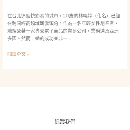
父
守
親
護：
在台北這個快節奏的城市，20歲的林曉婷（化名）已經
的
當
在跨國經商領域嶄露頭角。作為一名年輕女性創業者，
生
舖
她經營著一家專營電子商品的貿易公司，業務遍及亞洲
命
如
多國。然而，她的成功並非一…
與
何
自
用
跨
閱讀全文 »
己
專
國
的
業
經
蛻
救
商
變
急，
少
織
女
就
的
社
資
會
金
安
追蹤我們
智
全
慧：