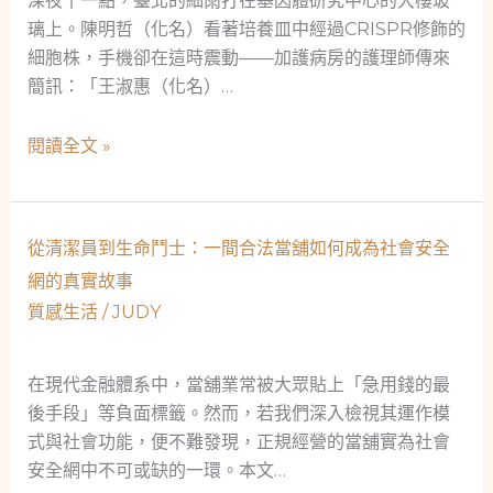
深夜十一點，臺北的細雨打在基因體研究中心的大樓玻
璃上。陳明哲（化名）看著培養皿中經過CRISPR修飾的
細胞株，手機卻在這時震動——加護病房的護理師傳來
簡訊：「王淑惠（化名）…
從
閱讀全文 »
基
因
科
從清潔員到生命鬥士：一間合法當舖如何成為社會安全
技
網的真實故事
到
質感生活
/
JUDY
社
會
安
在現代金融體系中，當舖業常被大眾貼上「急用錢的最
全
後手段」等負面標籤。然而，若我們深入檢視其運作模
網：
式與社會功能，便不難發現，正規經營的當舖實為社會
一
安全網中不可或缺的一環。本文…
位