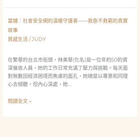
真
不
實
只
當鋪：社會安全網的溫暖守護者——救急不救窮的真實
救
是
急
故事
借
故
質感生活
/
JUDY
錢，
事
更
是
在繁華的台北市街頭，林美華(化名)是一位年約50的資
社
深催收人員，她的工作日常充滿了壓力與挑戰。每天面
區
對無數因經濟困境而焦慮的面孔，她總是以專業和同理
的
心去傾聽，但內心深處，她…
溫
暖
當
閱讀全文 »
依
鋪：
靠
社
會
安