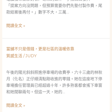
「提案方向沒問題，但預算需要你們先墊付製作費，尾
款結案後再付。」數字不大，三萬…
當
閱讀全文 »
舖
不
只
當舖不只是借錢，更是社區的溫暖依靠
是
質感生活
/
JUDY
當
舖
——
午後的陽光斜斜照進停車場的收費亭，六十三歲的林秋
一
月（化名）正仔細清點剛收進的零錢。她在這座地下停
個
車場擔任管理員已經超過十年，許多熟客都會搖下車窗
廣
和她閒聊兩句。但這一天，她的…
告
AE
當
閱讀全文 »
的
舖