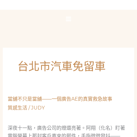
跳
至
主
要
內
容
台北市汽車免留車
當舖不只是當舖——一個廣告AE的真實救急故事
質感生活
/
JUDY
深夜十一點，廣告公司的燈還亮著。阿翔（化名）盯著
電腦螢幕上那封客戶寄來的郵件，手指微微發抖——