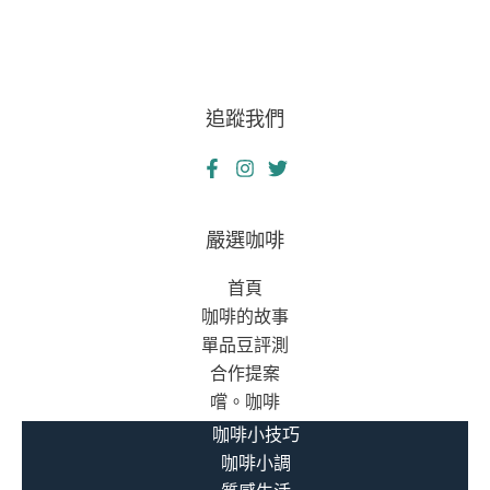
全
網
的
溫
追蹤我們
暖
守
護
者
——
嚴選咖啡
救
首頁
急
咖啡的故事
不
單品豆評測
救
合作提案
窮
嚐。咖啡
的
真
咖啡小技巧
實
咖啡小調
故