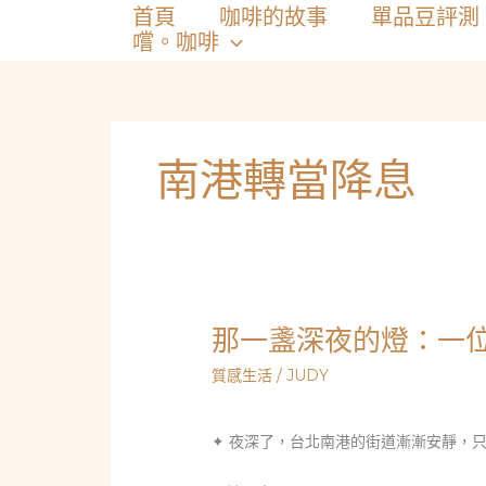
跳
首頁
咖啡的故事
單品豆評測
至
嚐。咖啡
主
要
內
容
南港轉當降息
那一盞深夜的燈：一
質感生活
/
JUDY
✦
夜深了，台北南港的街道漸漸安靜，只