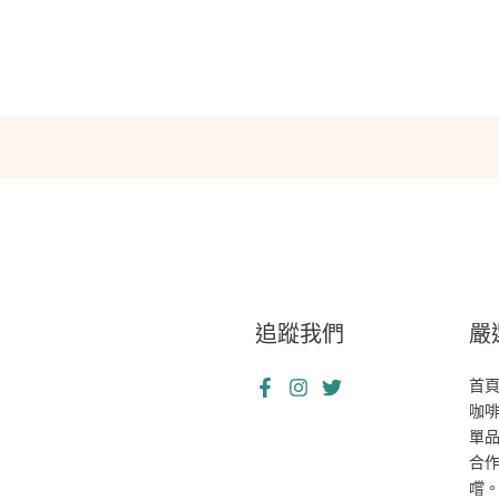
追蹤我們
嚴
首
咖
單
合
嚐