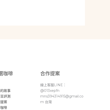
選咖啡
合作提案
頁
線上客服LINE：
啡的故事
@013xepfn
品豆評測
mns394314915@gmail.co
作提案
m 台灣
。咖啡