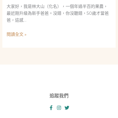
大家好，我是林大山（化名），一個年過半百的果農，
最近剛升級為新手爸爸。沒錯，你沒聽錯，50歲才當爸
爸，這感…
果
閱讀全文 »
農
爸
爸
的
商
業
仙
境
追蹤我們
大
冒
險：
當