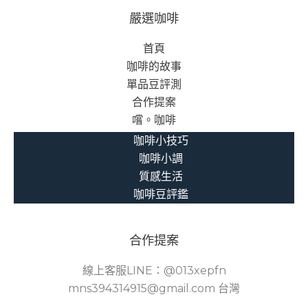
農
嚴選咖啡
業
首頁
遇
咖啡的故事
上
單品豆評測
虛
合作提案
擬
嚐。咖啡
世
界
咖啡小技巧
咖啡小調
質感生活
咖啡豆評鑑
合作提案
線上客服LINE：@013xepfn
mns394314915@gmail.com 台灣