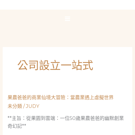
跳
至
主
要
內
容
公司設立一站式
果農爸爸的商業仙境大冒險：當農業遇上虛擬世界
未分類
/
JUDY
**主旨：從果園到雲端：一位50歲果農爸爸的幽默創業
奇幻記**