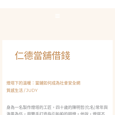
跳
至
主
要
內
容
仁德當舖借錢
燈塔下的溫暖：當鋪如何成為社會安全網
質感生活
/
JUDY
身為一名製作燈塔的工匠，四十歲的陳明哲(化名)常年與
海風為伍，用雙手打造指引船舶的明燈。他說，燈塔不