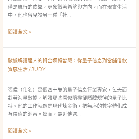
僅是航行的依靠，更象徵著希望與方向。而在現實生活
中，他也曾見證另一種「社…
燈
閱讀全文 »
塔
下
的
數據解讀達人的資金週轉智慧：從量子信息到當舖借款
溫
質感生活
/
JUDY
暖：
當
鋪
張偉（化名）是個四十歲的量子信息行業專家，每天面
如
對著海量數據，解讀那些看似隨機卻隱藏規律的量子比
何
特。他的工作就像是現代煉金術，把無序的數字轉化成
成
有價值的洞察。然而，最近他遇…
為
社
數
閱讀全文 »
會
據