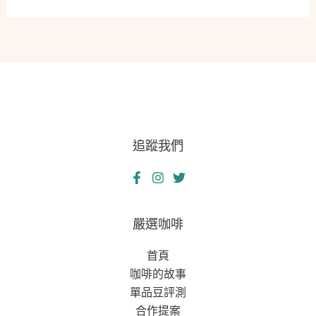
安
解
全
讀
網
達
人
的
資
金
追蹤我們
週
轉
智
慧：
從
嚴選咖啡
量
首頁
子
咖啡的故事
信
單品豆評測
息
合作提案
到