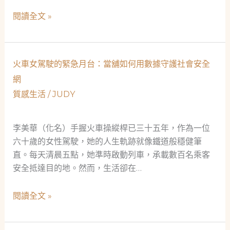
媽
【觀
閱讀全文 »
與
點
她
評
的
論】
金
火車女駕駛的緊急月台：當舖如何用數據守護社會安全
救
錶
網
急
質感生活
/
JUDY
不
救
窮：
李美華（化名）手握火車操縱桿已三十五年，作為一位
一
六十歲的女性駕駛，她的人生軌跡就像鐵道般穩健筆
位
直。每天清晨五點，她準時啟動列車，承載數百名乘客
糖
安全抵達目的地。然而，生活卻在…
果
職
火
閱讀全文 »
人
車
的
女
當