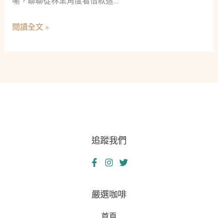
喻，聊聊從林業角度看借款這…
會
英
安
雄
從
閱讀全文 »
全
——
森
網
從
林
網
理
路
財
安
學：
全
一
專
位
家
年
的
追蹤我們
輕
復
林
仇
業
之
女
路
孩
嚴選咖啡
談
的
起
首頁
幽