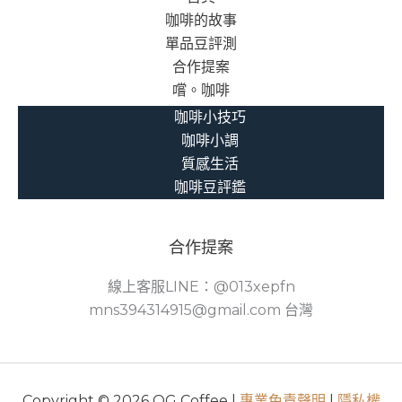
咖啡的故事
默
單品豆評測
借
合作提案
款
嚐。咖啡
觀
咖啡小技巧
咖啡小調
質感生活
咖啡豆評鑑
合作提案
線上客服LINE：@013xepfn
mns394314915@gmail.com 台灣
Copyright © 2026 OG Coffee |
專業免責聲明
|
隱私權