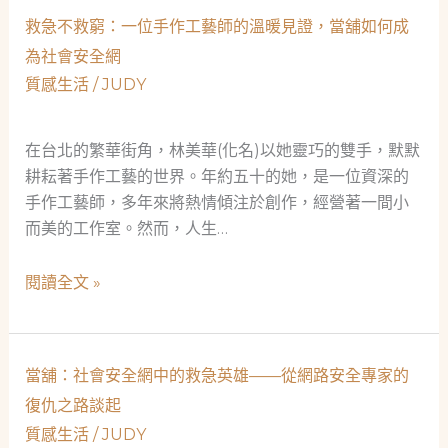
駕
鋪
救急不救窮：一位手作工藝師的溫暖見證，當舖如何成
駛
筆
為社會安全網
的
記，
質感生活
/
JUDY
緊
與
急
中
月
在台北的繁華街角，林美華(化名)以她靈巧的雙手，默默
山
台：
耕耘著手作工藝的世界。年約五十的她，是一位資深的
區
當
手作工藝師，多年來將熱情傾注於創作，經營著一間小
的
舖
而美的工作室。然而，人生…
社
如
會
何
救
閱讀全文 »
安
用
急
全
數
不
網
據
救
守
當舖：社會安全網中的救急英雄——從網路安全專家的
窮：
護
復仇之路談起
一
社
質感生活
/
JUDY
位