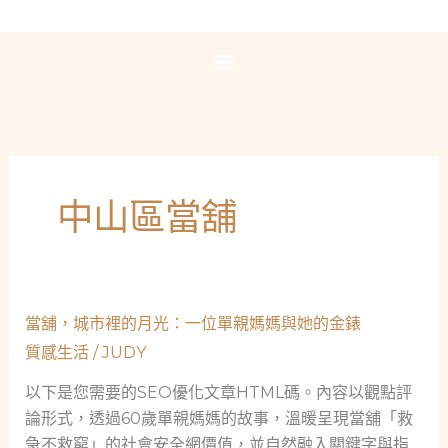
跳
至
主
要
內
容
中山區當舖
當舖，城市裡的月光：一位單親媽媽與她的金錶
質感生活
/
JUDY
以下是您需要的SEO優化文章HTML碼。內容以觀點評
論形式，透過60歲單親媽媽的故事，溫暖呈現當舖「救
急不救窮」的社會安全網價值，並自然融入關鍵字與指