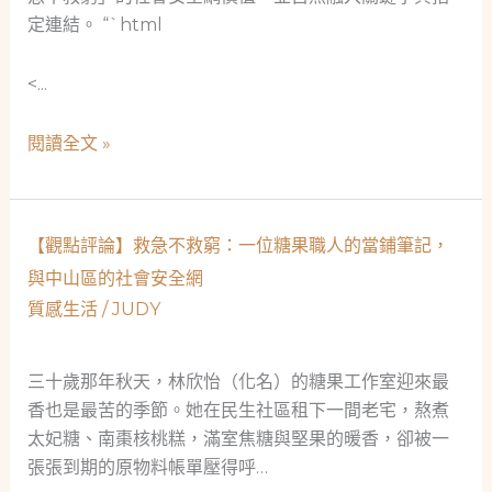
定連結。 “`html
<...
當
閱讀全文 »
舖，
城
市
【觀點評論】救急不救窮：一位糖果職人的當鋪筆記，
裡
與中山區的社會安全網
的
質感生活
/
JUDY
月
光：
一
三十歲那年秋天，林欣怡（化名）的糖果工作室迎來最
位
香也是最苦的季節。她在民生社區租下一間老宅，熬煮
單
太妃糖、南棗核桃糕，滿室焦糖與堅果的暖香，卻被一
親
張張到期的原物料帳單壓得呼…
媽