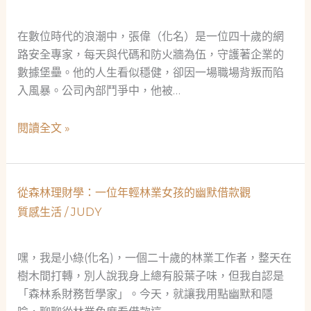
會
手
安
作
在數位時代的浪潮中，張偉（化名）是一位四十歲的網
全
工
路安全專家，每天與代碼和防火牆為伍，守護著企業的
網
藝
數據堡壘。他的人生看似穩健，卻因一場職場背叛而陷
師
入風暴。公司內部鬥爭中，他被…
的
溫
當
閱讀全文 »
暖
舖：
見
社
證，
會
當
從森林理財學：一位年輕林業女孩的幽默借款觀
安
舖
質感生活
/
JUDY
全
如
網
何
中
嘿，我是小綠(化名)，一個二十歲的林業工作者，整天在
成
的
樹木間打轉，別人說我身上總有股葉子味，但我自認是
為
救
「森林系財務哲學家」。今天，就讓我用點幽默和隱
社
急