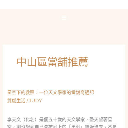
跳
至
主
要
內
容
中山區當舖推薦
星空下的救贖：一位天文學家的當舖奇遇記
質感生活
/
JUDY
李天文（化名）是個五十歲的天文學家，整天望著星
空，卻沒想到自己會被地上的「黑洞」給吸進去。不是