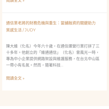
六
閱讀全文 »
舖
十
奇
作
遇
家
通信業老將的財務危機與重生：當舖融資的關鍵助力
記
融
質感生活
/
JUDY
資
記：
中
陳大維（化名）今年六十歲，在通信運營行業打拼了三
山
十多年。他創立的「維通通信」（化名）曾風光一時，
區
專為中小企業提供網路架設與維護服務，在台北中山區
當
一帶小有名氣。然而，隨著科技…
舖
服
通
閱讀全文 »
務
信
的
業
智
老
慧
將
選