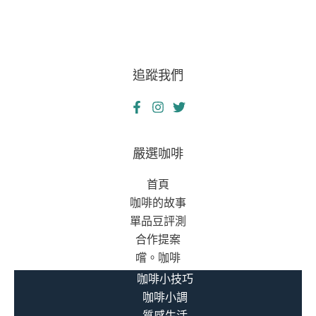
的
擇
財
務
危
追蹤我們
機
與
重
生：
當
嚴選咖啡
舖
首頁
融
咖啡的故事
資
單品豆評測
的
合作提案
關
嚐。咖啡
鍵
助
咖啡小技巧
力
咖啡小調
質感生活