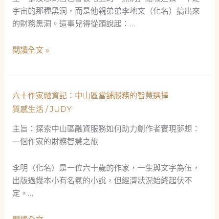
宇宙的那種黑洞，而是他親弟弟李地文（化名）搞出來
的財務黑洞。這事兒得從頭說起：…
星
閱讀全文 »
空
下
的
六十作家融資記：中山區當舖服務的智慧選擇
救
質感生活
/
JUDY
贖：
一
主旨：探索中山區融資服務如何助力創作者實現夢想：
位
一個作家的財務智慧之旅
天
文
李明（化名）是一位六十歲的作家，一生與文字為伍，
學
出版過幾本小有名氣的小說，但經濟狀況始終起伏不
家
定。…
的
當