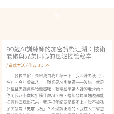
跳
至
主
要
內
容
80歲AI訓練師的加密貨幣江湖：技術
老砲與兄弟同心的風險控管秘辛
/
質感生活
/ 作者:
JUDY
各位看倌，先容我自我介紹一下。我叫陳老漢（化
名），今年虛歲八十，職業是AI訓練師——沒錯，就是
那種整天餵資料給機器吃、教電腦學講人話的老骨頭。
你問我八十歲還折騰什麼AI？嘿，這年頭連區塊鏈都能
把資料庫玩出花來，我這把年紀要是跟不上，豈不被孫
子笑話是「史前化石」？不過說正經的，我在人工智慧