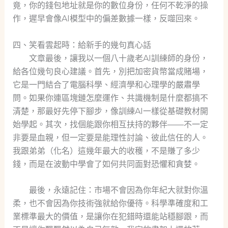
竟，你的錢包地址就是你的數位身份，任何不乾淨的操
作，遲早會像AI模型中的偏差數據一樣，反噬回來。
四、笑看雲起時：給新手的幾句真心話
文章最後，讓我以一個八十歲老AI訓練師的身份，
給各位幾句良心建議。首先，別把加密貨幣當成賭場，
它是一門結合了電腦科學、經濟學和心理學的嚴肅學
問。如果你連區塊鏈怎麼運作、共識機制是什麼都搞不
清楚，那最好先停下腳步，像訓練AI一樣從基礎教材開
始學起。其次，找個能跟你相互扶持的夥伴——不一定
非要是血親，但一定要是能理性討論、彼此信任的人。
我跟弟弟（化名）這幾年最大的收穫，不是賺了多少
錢，而是在波動中學會了如何共同面對恐懼和貪婪。
最後，永遠記住：市場不會因為你年紀大就對你溫
柔，也不會因為你技術強就給你優待。科學準確度和工
業標準最大的價值，是讓你在犯錯時還能站穩腳跟，而