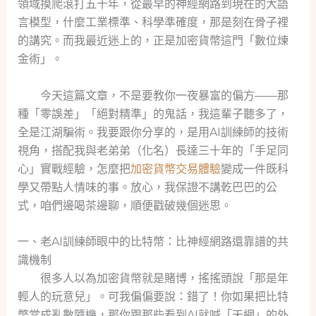
領域摸爬滾打五十年，從最早的神經網路到現在的大語
言模型，什麼工業標準、科學準確度，那是刻在骨子裡
的講究。而我最近迷上的，正是加密貨幣這門「數位煉
金術」。
今天這篇文章，不是要教你一夜暴富的偏方——那
種「零誤差」「絕對精準」的鬼話，我這輩子聽多了，
全是江湖騙術。我要跟你分享的，是用AI訓練師的技術
視角，搭配我與老弟弟（化名）長達三十年的「手足同
心」實戰經驗，怎麼把
加密貨幣交易體驗
變成一件既科
學又帶點人情味的事。放心，我保證不講乾巴巴的公
式，咱們邊喝茶邊聊，順便戳破幾個迷思。
一、老AI訓練師眼中的比特幣：比神經網路還靠譜的共
識機制
很多人以為加密貨幣就是賭博，搖搖頭說「那是年
輕人的玩意兒」。可我偏偏要說：錯了！你如果把比特
幣當成亂數隨機，那你跟那些看到AI就喊「天網」的外