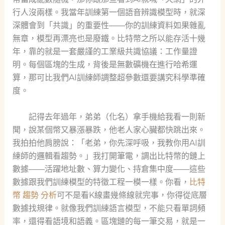
行人沒兩樣。我當年訓練第一個語音辨識模型時，就深
深體會到「共識」的重要性——你的訓練資料如果雜亂
無章，模型再漂亮也是廢鐵。比特幣之所以能存活十幾
年，靠的就是一套嚴謹的工業級共識協議：工作量證
明。每個區塊的生成，背後是無數礦機在進行哈希運
算，那可比我們AI訓練師調整超參數還要講究科學準確
度。
記得去年過年，弟弟（化名）拿手機給我看一則新
聞，說某個幣又暴漲暴跌，他老人家心臟都快跳出來。
我拍拍他肩膀說：「老弟，你先深呼吸，我教你用AI訓
練師的邏輯看趨勢。」我打開筆電，調出比特幣的鏈上
數據——活躍地址數、算力變化、持倉集中度——這些
數據跟我們訓練模型的特徵工程一模一樣。你看，
比特
幣 趨勢 分析
可不是看K線畫幾條線就完事，你得從底層
數據找規律。就像我們訓練語言模型，不能只看單詞頻
率，還得看語境和語義。區塊鏈的每一筆交易，就是一