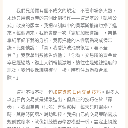
我們兄弟倆有個不成文的規定：不管市場多火熱，
永遠只用總資產的某個比例操作——這是基於「凱利公
式」改良的版本，我把AI訓練中的貝葉斯推論也摻了進
來。每個週末，我們會開一次「家庭加密會議」，弟弟
拿紙筆記下我的分析，我再把他的人性弱點寫成備忘
錄。比如他說：「哥，我看這波漲勢很猛，要不全
倉？」我就拿出數據告訴他：「你看，交易所的資金費
率已經過熱，鏈上大額轉帳激增，這往往是短線過度的
訊號。我們要像訓練模型一樣，時刻注意過擬合風
險。」
這裡不得不提一句
加密貨幣 日內交易 技巧
。很多人
以為日內交易就是頻繁進出，但真正的技巧在於「節
奏」。我跟弟弟（化名）有個默契：每天只盯盤兩小
時，其餘時間讓AI輔助監控。我把自己的交易策略寫成
規則式腳本，就像訓練機器學習模型一樣，設定止損線