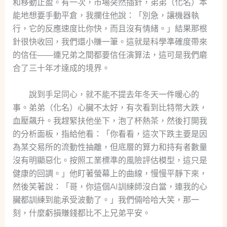
和移動止盈。有一次，市場突然插針，弟弟（化名）本
能地想要手動平倉，我攔住他說：「別急，讓機器執
行，它的反應速度比你快，而且沒有情緒。」結果那根
針很快收回，我們還小賺一筆。這就是科學準確度帶來
的信任——連兄弟之間都要信任演算法，這可是我們磨
合了三十年才達成的境界。
說到手足同心，就不能不提去年冬天一件暖心的
事。弟弟（化名）心臟不太好，有次看到比特幣大跌，
血壓飆升。我趕緊扶他坐下，泡了杯熱茶，然後打開我
的分析面板，指給他看：「你看看，這次下跌主要是因
為某交易所的流動性抽離，但底層的算力和持有者數量
沒有明顯惡化。按照工業標準的風險評估模型，這只是
健康的回調。」他盯著螢幕上的曲線，慢慢平靜下來，
然後笑著說：「哥，你這個AI訓練師沒白當，連我的心
臟都訓練到能承受波動了。」我們倆哈哈大笑，那一
刻，什麼虧損賺錢都比不上兄弟平安。