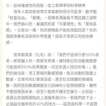
三、技術權威性的底氣：從工業標準到科學精神
很多人寫加密貨幣文章喜歡吹得天花亂墜，動不動
「財富自由」「躺賺」。我陳老漢最看不慣這種江湖郎
中。我們搞AI的，最講究的是「可重現性」和「置信區
間」。交易也一樣，你的策略能不能經得起回測？你的
風險參數有沒有統計學意義？這些才是真正的技術權
威。
我常跟弟弟（化名）說：「我們不追求什麼100%良
率，那是騙人的。真實世界裡，連特斯拉的自動駕駛都
只能做到99.9%的準確度，何況充滿人性的市場。」我
們的做法是：用工業級的數據管線，每天自動抓取鏈上
數據、交易所的訂單簿深度、甚至社交媒體的情緒指
數。我把這些數據餵進自己訓練的小型預測模型，雖然
不敢說預測未來，但至少能把不確定性量化。比如說，
我算出某個時間點的上漲機率是65%，那我們就下注，
止損設在機率低於40%的地方——這就是科學，不是算