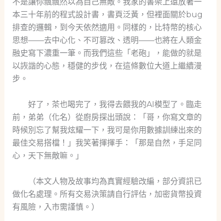
不是讓你飄飄然以為自己無敵。我家的書架上還放著一
本三十年前的程式設計書，書頁泛黃，但裡面關於bug
排查的邏輯，到今天依然適用。同樣的，比特幣的核心
思想——去中心化、不可篡改、透明——也將在人類金
融史寫下濃重一筆。而我們這些「老砲」，能做的就是
以詼諧的心態，穩健的步伐，在這條數位大道上繼續漫
步。
好了，茶也喝完了，我得去餵我的AI模型了。臨走
前，弟弟（化名）從廚房探出頭說：「哥，你寫文章的
時候別忘了幫我炫耀一下，我可是你用數據訓練出來的
最佳交易搭檔！」我笑著揮揮手：「那是自然，手足同
心，天下無敵嘛。」
（本文人物及故事均為真實經驗改編，部分資訊已
做化名處理。所有交易決策請自行評估，加密貨幣投資
有風險，入市需謹慎。）