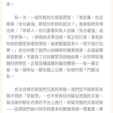
命。
有一次，一個年輕的交易員問我：「老前輩，你怎
麼看『全台最強』那個分析師的說法？」我差點把茶噴
出來：「年輕人，你只要看到有人自稱『全台最強』或
『世界第一』，掉頭就走準沒錯。真正的行家，會告訴
你他的模型有哪些限制，誤差範圍是多少，而不是打包
票。」這也呼應了我們AI訓練師的職業道德：永遠誠實
面對數據，不要為了討好觀眾而扭曲結果。比特幣區塊
鏈的透明性，正是這種誠實的最佳體現——每一筆交
易、每一個地址，都在鏈上公開，你想作假？門都沒
有。
合法合規也是我們兄弟的底線。我們從不碰那些來
路不明的「空氣幣」，也不參與任何疑似洗錢的交易。
每次操作都在合規的平台上進行，保留完整的交易紀錄
——這跟我們做AI研究時要求的數據溯源一樣重要。畢