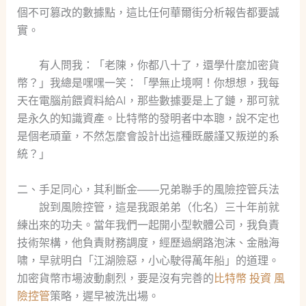
個不可篡改的數據點，這比任何華爾街分析報告都要誠
實。
有人問我：「老陳，你都八十了，還學什麼加密貨
幣？」我總是嘿嘿一笑：「學無止境啊！你想想，我每
天在電腦前餵資料給AI，那些數據要是上了鏈，那可就
是永久的知識資產。比特幣的發明者中本聰，說不定也
是個老頑童，不然怎麼會設計出這種既嚴謹又叛逆的系
統？」
二、手足同心，其利斷金——兄弟聯手的風險控管兵法
說到風險控管，這是我跟弟弟（化名）三十年前就
練出來的功夫。當年我們一起開小型軟體公司，我負責
技術架構，他負責財務調度，經歷過網路泡沫、金融海
啸，早就明白「江湖險惡，小心駛得萬年船」的道理。
加密貨幣市場波動劇烈，要是沒有完善的
比特幣 投資 風
險控管
策略，遲早被洗出場。