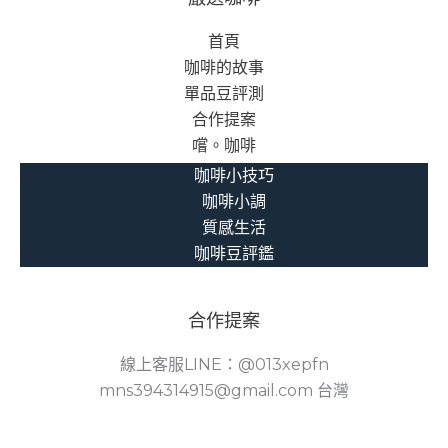
首頁
咖啡的故事
單品豆評測
合作提案
嚐。咖啡
咖啡小技巧
咖啡小調
質感生活
咖啡豆評鑑
合作提案
線上客服LINE：@013xepfn
mns394314915@gmail.com 台灣