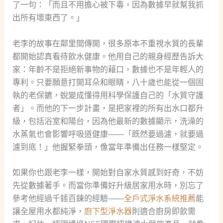
了一句：「而且不用擔心被下毒，因為數據早就幫我抓
出所有壞東西了。」
老李的故事在鄰里間傳開，很多原本不重視水質的長輩
都開始認真看待飲水健康。他用自己的親身經歷告訴大
家：年齡不是拒絕新事物的藉口，數據也不是年輕人的
專利。只要願意打開耳朵和眼睛，八十歲也能從一個固
執的老保鑣，蛻變成懂得用科學保護自己的「水質守護
者」。而他的下一步計畫，是把家裡的所有出水口都升
級，包括浴室和陽台，因為他最新的數據顯示，洗澡的
水蒸氣也會影響呼吸道健康——「既然要過濾，就要過
濾到底！」他握緊拳頭，像當年準備出任務一樣堅定。
如果你也跟老李一樣，開始對自家水質感到好奇，不妨
先從數據著手。而當你準備好升級居家用水時，別忘了
參考他經過千錘百鍊的經驗——
全戶式淨水系統推薦
能
讓全屋用水都純淨，
廚下型淨水器
則適合廚房即飲需