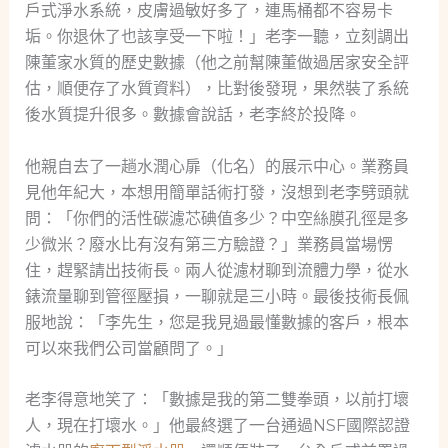
戶式淨水系統，皮膚過敏好多了，連馬桶都不容易卡
垢。你退休了也該享受一下啦！」老李一聽，立刻調出
陳董家水質的歷史數據（他之前幫陳董做過居家安全評
估，順便存了水質資料），比對後發現，果然裝了系統
後水質提升很多。數據會說話，老李終於投降。
他親自去了一趟水潤心扉（化名）的展示中心。業務員
見他年紀大，本想用簡單話術打發，沒想到老李劈頭就
問：「你們的活性碳濾芯碘值多少？中空絲膜孔徑是多
少微米？廢水比有沒有第三方驗證？」業務員當場愣
住，趕緊請出技術長。兩人從濾材聊到流體力學，從水
錶流量聊到管徑壓損，一聊就是三小時。最後技術長佩
服地說：「李先生，您是我見過最懂數據的客戶，根本
可以來我們公司當顧問了。」
老李得意地笑了：「數據是我的第二雙拳頭，以前打壞
人，現在打壞水。」他最終選了一台通過NSF國際認證