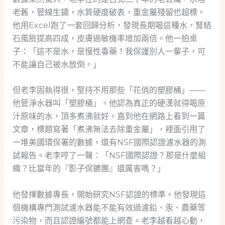
老舊，管線生鏽，水質硬度破表，重金屬殘留也超標。
他用Excel跑了一套回歸分析，發現長期喝這種水，腎結
石風險提高四成，皮膚過敏機率增加兩倍。他一拍桌
子：「這不是水，是慢性毒藥！我保護別人一輩子，可
不能讓自己被水放倒。」
但老李固執得很，堅持不用那些「花俏的塑膠桶」——
他管淨水器叫「塑膠桶」。他認為真正的硬漢就得喝原
汁原味的水，頂多煮沸就好。直到他在網路上看到一篇
文章，標題寫著「煮沸無法去除重金屬」，裡面引用了
一堆美國環保署的數據，還有NSF國際認證濾水器的測
試報告。老李哼了一聲：「NSF國際認證？那是什麼組
織？比當年的『影子保鑣團』還厲害嗎？」
他發揮數據專長，開始研究NSF認證的標準。他發現這
個機構專門測試濾水器能不能有效過濾鉛、汞、農藥等
污染物，而且認證編號都能上網查。老李越看越心動，