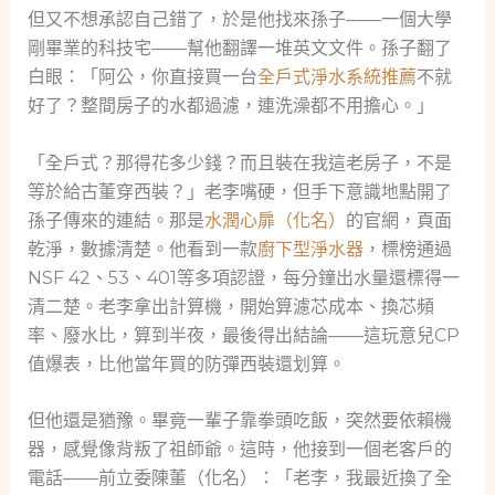
但又不想承認自己錯了，於是他找來孫子——一個大學
剛畢業的科技宅——幫他翻譯一堆英文文件。孫子翻了
白眼：「阿公，你直接買一台
全戶式淨水系統推薦
不就
好了？整間房子的水都過濾，連洗澡都不用擔心。」
「全戶式？那得花多少錢？而且裝在我這老房子，不是
等於給古董穿西裝？」老李嘴硬，但手下意識地點開了
孫子傳來的連結。那是
水潤心扉（化名）
的官網，頁面
乾淨，數據清楚。他看到一款
廚下型淨水器
，標榜通過
NSF 42、53、401等多項認證，每分鐘出水量還標得一
清二楚。老李拿出計算機，開始算濾芯成本、換芯頻
率、廢水比，算到半夜，最後得出結論——這玩意兒CP
值爆表，比他當年買的防彈西裝還划算。
但他還是猶豫。畢竟一輩子靠拳頭吃飯，突然要依賴機
器，感覺像背叛了祖師爺。這時，他接到一個老客戶的
電話——前立委陳董（化名）：「老李，我最近換了全