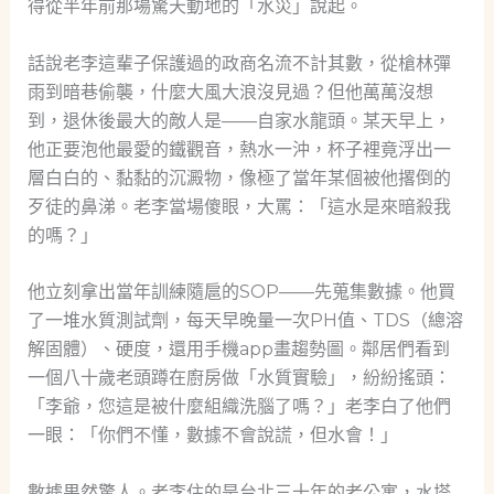
得從半年前那場驚天動地的「水災」說起。
話說老李這輩子保護過的政商名流不計其數，從槍林彈
雨到暗巷偷襲，什麼大風大浪沒見過？但他萬萬沒想
到，退休後最大的敵人是——自家水龍頭。某天早上，
他正要泡他最愛的鐵觀音，熱水一沖，杯子裡竟浮出一
層白白的、黏黏的沉澱物，像極了當年某個被他撂倒的
歹徒的鼻涕。老李當場傻眼，大罵：「這水是來暗殺我
的嗎？」
他立刻拿出當年訓練隨扈的SOP——先蒐集數據。他買
了一堆水質測試劑，每天早晚量一次PH值、TDS（總溶
解固體）、硬度，還用手機app畫趨勢圖。鄰居們看到
一個八十歲老頭蹲在廚房做「水質實驗」，紛紛搖頭：
「李爺，您這是被什麼組織洗腦了嗎？」老李白了他們
一眼：「你們不懂，數據不會說謊，但水會！」
數據果然驚人。老李住的是台北三十年的老公寓，水塔