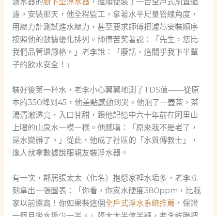
濾水器的
廚下型淨水器
，還順便裝了一台全戶式前置過
濾。安裝那天，他全程監工，拿著水平尺量管線角度，
用壓力計測試進水壓力，甚至要求師傅把濾芯安裝順序
按照他的數據優化排列。師傅苦笑著說：「先生，您比
我們品管還嚴格。」老李說：「廢話，這關乎我下半輩
子的飲水安全！」
裝好後第一杯水，老李小心翼翼地測了TDS值——從原
本的350降到45，他差點感動到哭。他泡了一壺茶，茶
湯清澈透亮，入口甘甜，跟他記憶中六十年前在阿里山
上喝的山泉水一模一樣。他感嘆：「原來我不是老了，
是水變髒了。」從此，他成了社區的「水質傳教士」，
逢人就拿數據說服親友裝淨水器。
有一次，鄰居張太太（化名）抱怨家裡水垢多，老李立
刻拿出一張圖表：「你看，你家水硬度380ppm，比我
家以前還高！你如果裝這個
全戶式淨水系統推薦
，保證
一個月後水垢少一半。」張太太半信半疑，老李乾脆把