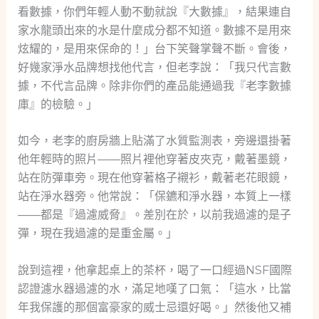
看數據，你們年輕人動不動就說『大數據』，結果連自
家水龍頭出來的水是什麼成分都不知道。數據不是用來
炫耀的，是用來保命的！」台下笑聲掌聲不斷。會後，
好幾家淨水品牌想找他代言，但老李說：「我只代言數
據，不代言品牌。除非你們的產品能通過我『老李數據
庫』的檢驗。」
如今，老李的廚房牆上貼滿了水質監測表，旁邊還掛著
他年輕時的照片——照片裡他穿著皮夾克，戴著墨鏡，
站在防彈車旁。現在他穿著格子襯衫，戴著老花眼鏡，
站在淨水器旁。他常說：「保鑣和淨水器，本質上一樣
——都是『過濾威脅』。差別在於，以前我過濾的是子
彈，現在我過濾的是重金屬。」
說到這裡，他拿起桌上的茶杯，喝了一口經過NSF國際
認證濾水器過濾的水，滿足地嘆了口氣：「這水，比當
年我保護的那個富豪家的威士忌還好喝。」然後他又補