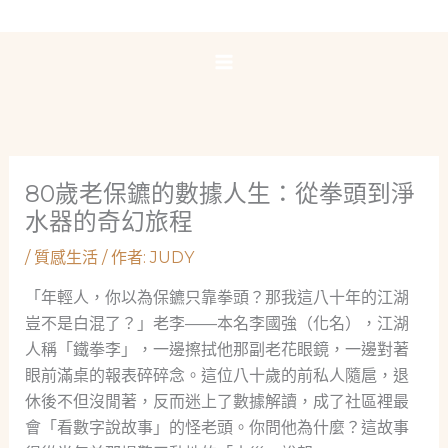
跳
至
主
要
內
容
80歲老保鑣的數據人生：從拳頭到淨
水器的奇幻旅程
/
質感生活
/ 作者:
JUDY
「年輕人，你以為保鑣只靠拳頭？那我這八十年的江湖
豈不是白混了？」老李——本名李國強（化名），江湖
人稱「鐵拳李」，一邊擦拭他那副老花眼鏡，一邊對著
眼前滿桌的報表碎碎念。這位八十歲的前私人隨扈，退
休後不但沒閒著，反而迷上了數據解讀，成了社區裡最
會「看數字說故事」的怪老頭。你問他為什麼？這故事