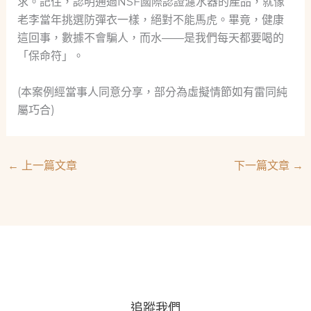
求。記住，認明通過NSF國際認證濾水器的產品，就像
老李當年挑選防彈衣一樣，絕對不能馬虎。畢竟，健康
這回事，數據不會騙人，而水——是我們每天都要喝的
「保命符」。
(本案例經當事人同意分享，部分為虛擬情節如有雷同純
屬巧合)
←
上一篇文章
下一篇文章
→
追蹤我們