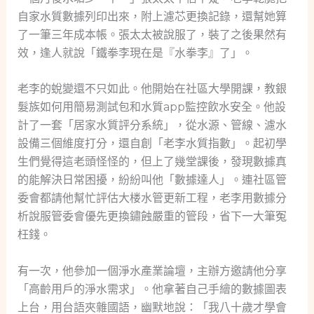
自家水質數據列印出來，附上濾芯更換記錄，還幫她算
了一筆三年成本帳。張太太被說服了，裝了之後果然有
效，逢人就說「鐵拳李現在是『水拳李』了」。
老李的蛻變還不只如此。他開始在社區大學開課，教銀
髮族如何用簡易測試包和水質app監控飲水安全。他設
計了一套「居家水質評分系統」，從水源、管線、濾水
設備三個維度打分，還自創「老李水質指數」。起初學
生們覺得這老頭怪怪的，但上了幾堂課後，發現數據真
的能解決日常困擾，紛紛叫他「數據達人」。連社區管
委會都請他幫忙評估大楼水管更新工程，老李用數據分
析說服管委會優先更換鏽蝕嚴重的管段，省下一大筆冤
枉錢。
有一次，他參加一個淨水產業論壇，主辦方邀請他分享
「高齡用戶的淨水需求」。他拿著自己手繪的數據圖表
上台，用台語夾雜國語，幽默地說：「我八十歲才學會