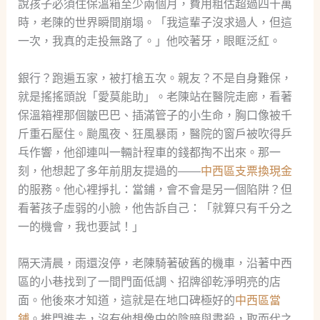
說孩子必須住保溫箱至少兩個月，費用粗估超過四十萬
時，老陳的世界瞬間崩塌。「我這輩子沒求過人，但這
一次，我真的走投無路了。」他咬著牙，眼眶泛紅。
銀行？跑遍五家，被打槍五次。親友？不是自身難保，
就是搖搖頭說「愛莫能助」。老陳站在醫院走廊，看著
保溫箱裡那個皺巴巴、插滿管子的小生命，胸口像被千
斤重石壓住。颱風夜、狂風暴雨，醫院的窗戶被吹得乒
乓作響，他卻連叫一輛計程車的錢都掏不出來。那一
刻，他想起了多年前朋友提過的——
中西區支票換現金
的服務。他心裡掙扎：當鋪，會不會是另一個陷阱？但
看著孩子虛弱的小臉，他告訴自己：「就算只有千分之
一的機會，我也要試！」
隔天清晨，雨還沒停，老陳騎著破舊的機車，沿著中西
區的小巷找到了一間門面低調、招牌卻乾淨明亮的店
面。他後來才知道，這就是在地口碑極好的
中西區當
鋪
。推門進去，沒有他想像中的陰暗與肅殺，取而代之