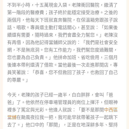
不到半小時，十五萬現金入袋。老陳衝回醫院，繳清了
第一階段的醫療費；孩子終於能穩定接受治療。之後的
兩個月，他每天下班就直奔醫院，在保溫箱旁跟孩子說
話、唱歌。專員還主動打電話關心，甚至說：「如果後
續還有需要，隨時過來，我們會盡全力幫您。」老陳沒
有再借，因為他記得當鋪師父說的：「我們是社會安全
網，不是無底洞。您有工作能力，我們幫您度過難關，
您也要為自己負責。」他拼命加班、省吃儉用，三個月
後連本帶利還清了借款。當他最後一次走進那間店，專
員笑著說：「恭喜，您不但救回了孩子，也救回了自己
的尊嚴。」
今天，老陳的孩子已經一歲半，白白胖胖，會叫「爸
爸」了。他依然在停車場管理員的崗位上揮汗，但眼神
裡多了篤定與光彩。他逢人就說：「要不是那間
中西區
當舖
在颱風夜拉我一把，我可能早就帶著孩子一起跳下
去了。」他口中的「那間」，正是在地深耕多年、堅持