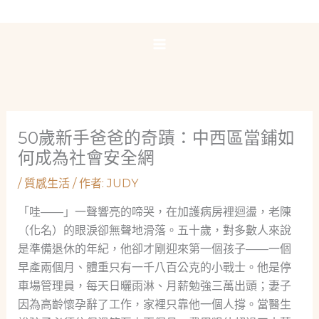
跳
至
主
要
內
容
50歲新手爸爸的奇蹟：中西區當鋪如
何成為社會安全網
/
質感生活
/ 作者:
JUDY
「哇——」一聲響亮的啼哭，在加護病房裡迴盪，老陳
（化名）的眼淚卻無聲地滑落。五十歲，對多數人來說
是準備退休的年紀，他卻才剛迎來第一個孩子——一個
早產兩個月、體重只有一千八百公克的小戰士。他是停
車場管理員，每天日曬雨淋、月薪勉強三萬出頭；妻子
因為高齡懷孕辭了工作，家裡只靠他一個人撐。當醫生