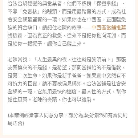
合法合規經營的典當業者。他們不標榜「保證拿錢」、
不靠「免審核」的噱頭，而是用最踏實的方式，成為社
會安全網最堅實的一環。如果你也在中西區，正面臨急
迫的資金缺口，請記住老陳的故事——
中西區當鋪推薦
找這家，因為真正的救急，從來不是把你推向深淵，而
是給你一根繩子，讓你自己爬上來。
老陳常說：「人生最黑的夜，往往就是黎明前。」那張
支票換來的不是錢，是希望；那間當鋪給的不是借款，
是第二次生命。如果你是新手爸爸、如果家中突然有不
可抗力的巨變，請不要被偏見綁架。合法當鋪是社會安
全網的一環，它能用最快的速度、最人性的方式，幫你
擋住風雨。老陳的奇蹟，你也可以複製。
(本案例經當事人同意分享，部分為虛擬情節如有雷同純
屬巧合)