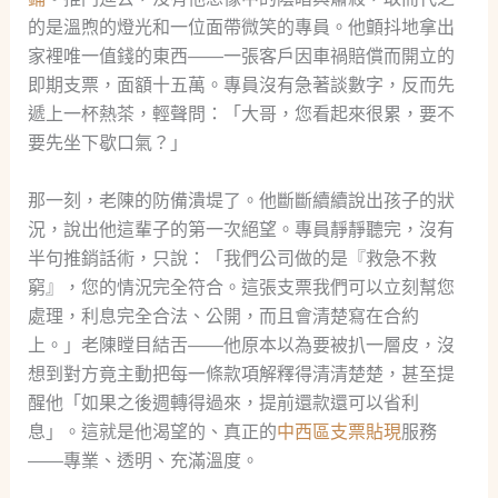
的是溫煦的燈光和一位面帶微笑的專員。他顫抖地拿出
家裡唯一值錢的東西——一張客戶因車禍賠償而開立的
即期支票，面額十五萬。專員沒有急著談數字，反而先
遞上一杯熱茶，輕聲問：「大哥，您看起來很累，要不
要先坐下歇口氣？」
那一刻，老陳的防備潰堤了。他斷斷續續說出孩子的狀
況，說出他這輩子的第一次絕望。專員靜靜聽完，沒有
半句推銷話術，只說：「我們公司做的是『救急不救
窮』，您的情況完全符合。這張支票我們可以立刻幫您
處理，利息完全合法、公開，而且會清楚寫在合約
上。」老陳瞠目結舌——他原本以為要被扒一層皮，沒
想到對方竟主動把每一條款項解釋得清清楚楚，甚至提
醒他「如果之後週轉得過來，提前還款還可以省利
息」。這就是他渴望的、真正的
中西區支票貼現
服務
——專業、透明、充滿溫度。