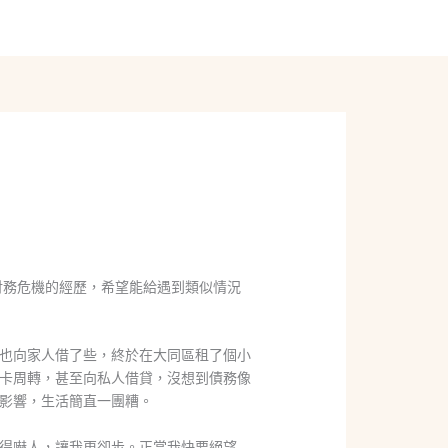
線上聊聊
財務危機的經歷，希望能給遇到類似情況
也向家人借了些，終於在大同區租了個小
卡周轉，甚至向私人借貸，沒想到債務像
影響，生活簡直一團糟。
得嚇人，讓我更卻步。正當我快要絕望