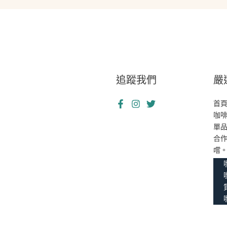
追蹤我們
嚴
首
咖
單
合
嚐