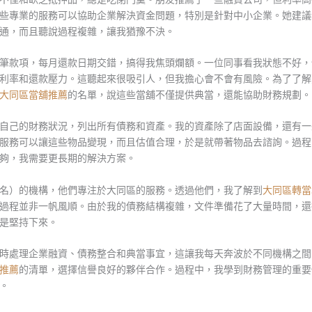
些專業的服務可以協助企業解決資金問題，特別是針對中小企業。她建議
通，而且聽說過程複雜，讓我猶豫不決。
筆款項，每月還款日期交錯，搞得我焦頭爛額。一位同事看我狀態不好，
利率和還款壓力。這聽起來很吸引人，但我擔心會不會有風險。為了了解
大同區當舖推薦
的名單，說這些當舖不僅提供典當，還能協助財務規劃。
自己的財務狀況，列出所有債務和資產。我的資產除了店面設備，還有一
服務可以讓這些物品變現，而且估值合理，於是就帶著物品去諮詢。過程
夠，我需要更長期的解決方案。
名）的機構，他們專注於大同區的服務。透過他們，我了解到
大同區轉當
過程並非一帆風順。由於我的債務結構複雜，文件準備花了大量時間，還
是堅持下來。
時處理企業融資、債務整合和典當事宜，這讓我每天奔波於不同機構之間
推薦
的清單，選擇信譽良好的夥伴合作。過程中，我學到財務管理的重要
。