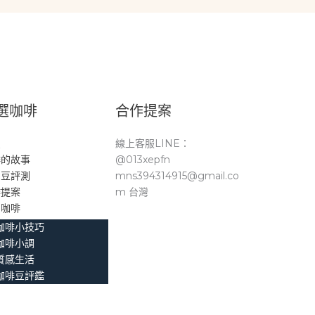
選咖啡
合作提案
頁
線上客服LINE：
啡的故事
@013xepfn
品豆評測
mns394314915@gmail.co
作提案
m 台灣
。咖啡
咖啡小技巧
咖啡小調
質感生活
咖啡豆評鑑