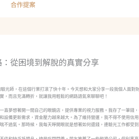
合作提案
路：從困境到解脫的真實分享
的驗光師，在這個行業打滾了快十年。今天想和大家分享一段我個人面對
實，而且充滿轉折，就讓我用輕鬆的網路語氣來聊聊吧！
一直夢想著開一間自己的眼鏡店，提供專業的視力服務。我存了一筆錢，
和設備更新需求，資金壓力越來越大。為了維持營運，我不得不使用信用
喘不過氣。那時候，我每天睜開眼就是想著如何還錢，連驗光工作都受到
不佳和缺乏抵押品，總是吃閉門羹。朋友推薦了一些融資公司，但利率高