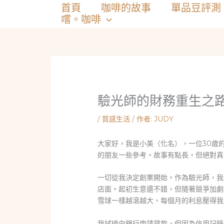
跳
首頁
咖啡的故事
單品豆評測
至
嚐。咖啡
主
要
內
容
驗光師的財務重生之
/
質感生活
/ 作者:
JUDY
大家好，我是小美（化名），一位30歲
的朋友一些參考。故事有點長，但絕對真
一切從我決定創業開始。作為驗光師，我
店面。起初生意還不錯，但隨著競爭加劇
雪球一樣越滾越大，每個月的利息壓得我
我試過向銀行申請貸款，但因為信用記錄