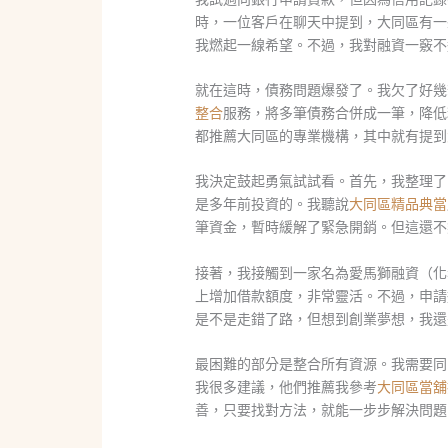
時，一位客戶在聊天中提到，大同區有一
我燃起一線希望。不過，我對融資一竅不
就在這時，債務問題爆發了。我欠了好幾
整合
服務，將多筆債務合併成一筆，降低
都推薦大同區的專業機構，其中就有提到
我決定鼓起勇氣試試看。首先，我整理了
是多年前投資的。我聽說
大同區精品典當
筆資金，暫時緩解了緊急開銷。但這還不
接著，我接觸到一家名為愛馬獅融資（化
上增加借款額度，非常靈活。不過，申請
是不是走錯了路，但想到創業夢想，我還
最困難的部分是整合所有資源。我需要同
我很多建議，他們推薦我參考
大同區當舖
善，只要找對方法，就能一步步解決問題