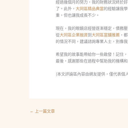
經過幾個月的努力，我的財務狀況終於好
了。此外，
大同區精品典當
的經驗讓我學
重，但也讓我成長不少。
現在，我的眼鏡店經營逐漸穩定，債務壓
從
大同區企業融資
到
大同區當舖推薦
，都
的情況不同，建議諮詢專業人士，別像我
希望我的故事能帶給你一些啟發！記住，
最後，感謝那些在過程中幫助我的機構和
(本文評論區內容由網友提供，僅代表個
←
上一篇文章