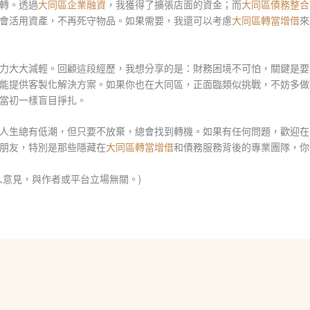
轉。透過
大同區企業融資
，我獲得了擴張店面的資金；而
大同區債務整合
會活用資產，不再死守物品。如果需要，我還可以考慮
大同區轉當增借
來
力大大減輕。回顧這段經歷，我想分享的是：財務困境不可怕，關鍵是要
能提供客製化解決方案。如果你也在大同區，正面臨類似挑戰，不妨多做
當初一樣盲目掙扎。
人生總有低潮，但只要不放棄，總會找到轉機。如果有任何問題，歡迎在
朋友，特別是那些隱藏在
大同區轉當增借
和債務服務背後的專業團隊，你
人意見，與作者或平台立場無關。)