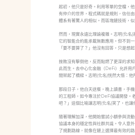
起初，他只是好奇。利用等單的空檔，他
有仲介的世界，程式碼就是規則，信任由
體系有著驚人的相似。而區塊鏈技術，似
然而，現實永遠比理論複雜。志明(化名
它的智能合約能承載無數應用。但不到一
「要不要算了？」他沒有回答，只是想起
挫敗沒有擊倒他，反而點燃了更深的求知
此而生。去中心化金融（DeFi）允許
間架起了橋樑。志明(化名)恍然大悟：
那段日子，他白天送餐，晚上讀書，手機
的工程師，如今專注於DeFi協議開發
吧？」這個比喻讓志明(化名)笑了，也
隨著理解加深，他開始嘗試小額參與流動
協議本身的穩定性與社群共識。令人意外
了規劃路線，就像在鏈上選擇最有效的路