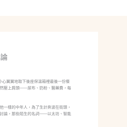
線上聊聊
評論
小心翼翼地取下後座保溫箱裡最後一份餐
然壓上肩頭——尿布、奶粉、醫藥費，每
他一樣的中年人，為了生計奔波在街頭，
討論，那些陌生的名詞——以太坊、智能