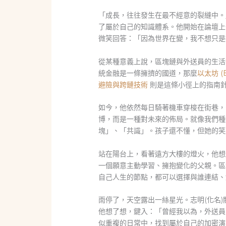
「成長，往往發生在最不經意的裂縫中。
了屬於自己的知識體系。他開始在論壇上
微笑回答：「因為世界在變，我不想只是
從某種意義上說，區塊鏈與外送員的生活
統金融是一條擁擠的國道，那麼
以太坊 (
避險與跨鏈技術
則是這條小徑上的指南
如今，他依然每日騎著機車穿梭在街巷，
博，而是一種對未來的佈局。就像我們種
塊」、「共識」。孩子還不懂，但她的笑
站在陽台上，看著遠方大樓的燈火，他想
一個願意主動學習、擁抱變化的父親。區
自己人生的節點，都可以選擇與誰連結、
雨停了，天空露出一絲星光。志明(化名
他想了想，鍵入：「曾經我以為，外送員
似重複的日常中，找到屬於自己的加密演