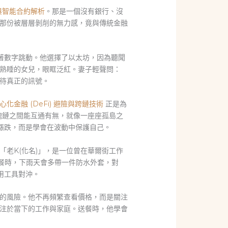
勢與智能合約解析
。那是一個沒有銀行、沒
那份被層層剝削的無力感，竟與傳統金融
著數字跳動。他選擇了以太坊，因為聽聞
熟睡的女兒，眼眶泛紅。妻子輕聲問：
待真正的訊號。
心化金融 (DeFi) 避險與跨鏈技術
正是為
塊鏈之間能互通有無，就像一座座孤島之
漲跌，而是學會在波動中保護自己。
老K(化名)」，是一位曾在華爾街工作
送餐時，下雨天會多帶一件防水外套，對
用工具對沖。
的風險。他不再頻繁查看價格，而是關注
注於當下的工作與家庭。送餐時，他學會