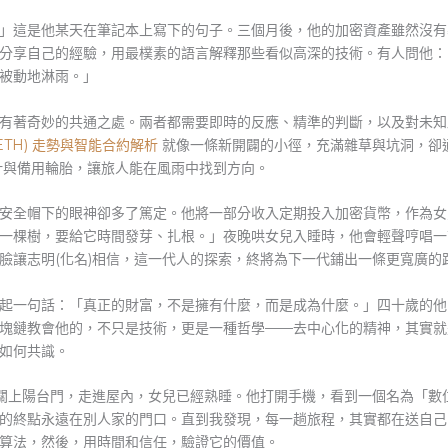
」這是他某天在筆記本上寫下的句子。三個月後，他的加密資產雖然沒有
分享自己的經驗，用最樸素的語言解釋那些看似高深的技術。有人問他：
被動地淋雨。」
有著奇妙的共通之處。兩者都需要即時的反應、精準的判斷，以及對未知路
ETH) 走勢與智能合約解析
就像一條新開闢的小徑，充滿雜草與坑洞，卻
針與備用輪胎，讓旅人能在風雨中找到方向。
安全帽下的眼神卻多了篤定。他將一部分收入定期投入加密貨幣，作為女
一棵樹，要給它時間發芽、扎根。」夜晚哄女兒入睡時，他會輕聲哼唱一
臉讓志明(化名)相信，這一代人的探索，終將為下一代鋪出一條更寬廣的
起一句話：「真正的財富，不是擁有什麼，而是成為什麼。」四十歲的他
塊鏈教會他的，不只是技術，更是一種哲學——去中心化的精神，其實就
如何共識。
)關上陽台門，走進屋內，女兒已經熟睡。他打開手機，看到一個名為「數位
的終點永遠在別人家的門口。直到我發現，每一趟旅程，其實都在送自己
算法，然後，用時間和信任，驗證它的價值。