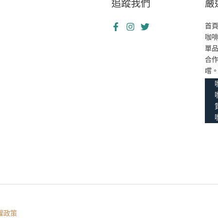
追蹤我們
嚴
首
咖
單
合
嚐
權政策