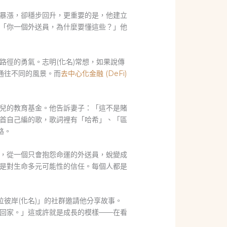
暴漲，卻穩步回升，更重要的是，他建立
「你一個外送員，為什麼要懂這些？」他
徑的勇氣。志明(化名)常想，如果說傳
通往不同的風景。而
去中心化金融 (DeFi)
兒的教育基金。他告訴妻子：「這不是賭
首自己編的歌，歌詞裡有「哈希」、「區
路。
，從一個只會抱怨命運的外送員，蛻變成
是對生命多元可能性的信任。每個人都是
彼岸(化名)」的社群邀請他分享故事。
回家。」這或許就是成長的模樣——在看