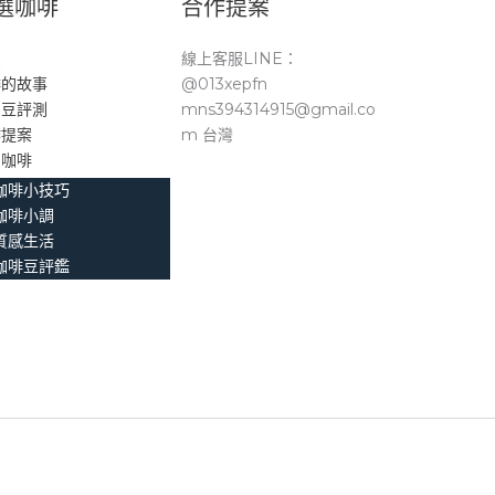
選咖啡
合作提案
頁
線上客服LINE：
啡的故事
@013xepfn
品豆評測
mns394314915@gmail.co
作提案
m 台灣
。咖啡
咖啡小技巧
咖啡小調
質感生活
咖啡豆評鑑