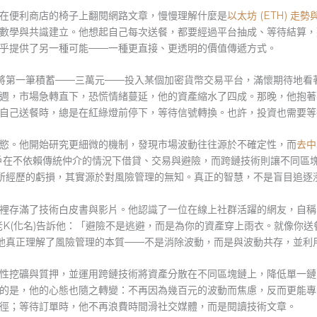
在便利商店的椅子上翻閱網路文章，慢慢理解什麼是
以太坊 (ETH) 走
數學與共識建立。他想起自己每次送餐，都要經過平台抽成、等待結算，
乎提供了另一種可能——一種更直接、更透明的價值傳遞方式。
)將第一筆積蓄——三萬元——投入某個加密貨幣交易平台，滿懷期待地看
週，市場急轉直下，恐慌情緒蔓延，他的資產縮水了四成。那晚，他抱著
自己送餐時，總是在紅綠燈前停下，等待信號轉換。也許，投資也需要等
慾。他開始研究更細微的機制，發現市場波動往往源於不確定性，而
去中
用戶在不依賴傳統仲介的情況下借貸、交易與避險，而跨鏈技術則讓不同區
他所經歷的虧損，其實源於對風險管理的無知。真正的智慧，不是盲目追逐
裡存滿了技術白皮書與影片。他認識了一位在線上社群活躍的網友，自稱「
。老K(化名)告訴他：「避險不是逃避，而是為你的資產穿上雨衣。就像你
讓他真正理解了風險管理的本質——不是消除波動，而是與波動共存，並利
性挖礦與質押，並運用跨鏈技術將資產分散在不同區塊鏈上，降低單一鏈
的是，他的心態也隨之轉變：不再因為幾百元的波動而焦慮，反而更能專
徑；等待訂單時，他不再浪費時間滑社交媒體，而是閱讀技術文章。