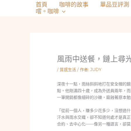
跳
首頁
咖啡的故事
單品豆評測
至
嚐。咖啡
主
要
內
容
風雨中送餐，鏈上尋
/
質感生活
/ 作者:
JUDY
深夜十一點，雨絲斜斜地打在安全帽的鏡
點。他剛滿四十歲，成為外送員兩年，而
一筆開銷都像細碎的沙礫，磨蝕著原本勉
「從前一個人，賺多少花多少，沒想過什
汗水與雨水交織，卻不知道何處才是真正
合約、去中心化——像另一種語言，卻莫