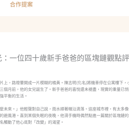
合作提案
光：一位四十歲新手爸爸的區塊鏈觀點
片上，路燈暈開成一片模糊的橘黃。陳志明(化名)將機車停在公寓樓下，
三個月前，他的女兒誕生了。新手爸爸的喜悅還未褪盡，現實的重量已悄
強平衡的生活。
麼未來。」他輕聲對自己說，雨水順著帽沿滴落。這座城市裡，有太多像
的避風港。直到某個失眠的夜晚，他滑手機時偶然點進一篇關於區塊鏈的
名觸動了他心底對「改變」的渴望。