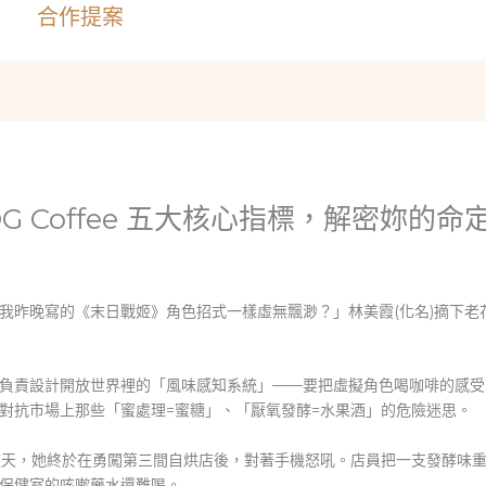
合作提案
 Coffee 五大核心指標，解密妳的命
我昨晚寫的《末日戰姬》角色招式一樣虛無飄渺？」林美霞(化名)摘下老
負責設計開放世界裡的「風味感知系統」——要把虛擬角色喝咖啡的感受
對抗市場上那些「蜜處理=蜜糖」、「厭氧發酵=水果酒」的危險迷思。
這天，她終於在勇闖第三間自烘店後，對著手機怒吼。店員把一支發酵味
保健室的咳嗽藥水還難喝。