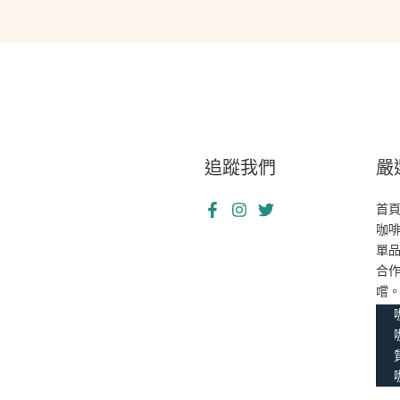
追蹤我們
嚴
首
咖
單
合
嚐