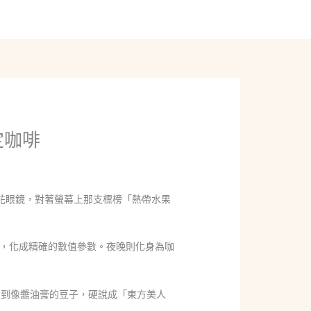
線上聊聊
定咖啡
花眼鏡，對著螢幕上那支標榜「熱帶水果
，化成精確的數值參數。夜晚則化身為咖
重到像醬油膏的豆子，硬說成「東方美人