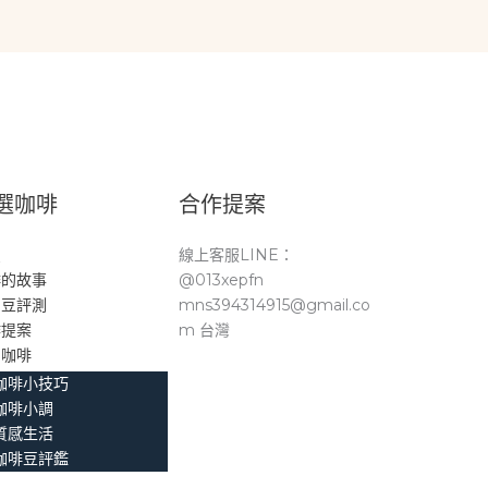
選咖啡
合作提案
頁
線上客服LINE：
啡的故事
@013xepfn
品豆評測
mns394314915@gmail.co
作提案
m 台灣
。咖啡
咖啡小技巧
咖啡小調
質感生活
咖啡豆評鑑