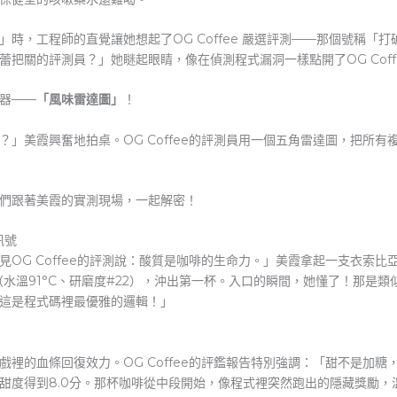
時，工程師的直覺讓她想起了OG Coffee 嚴選評測——那個號稱「
把關的評測員？」她瞇起眼睛，像在偵測程式漏洞一樣點開了OG Coff
器——
「風味雷達圖」
！
」美霞興奮地拍桌。OG Coffee的評測員用一個五角雷達圖，把所
們跟著美霞的實測現場，一起解密！
訊號
OG Coffee的評測說：酸質是咖啡的生命力。」美霞拿起一支衣索
（水溫91°C、研磨度#22），沖出第一杯。入口的瞬間，她懂了！那是
這是程式碼裡最優雅的邏輯！」
裡的血條回復效力。OG Coffee的評鑑報告特別強調：「甜不是加
甜度得到8.0分。那杯咖啡從中段開始，像程式裡突然跑出的隱藏獎勵，