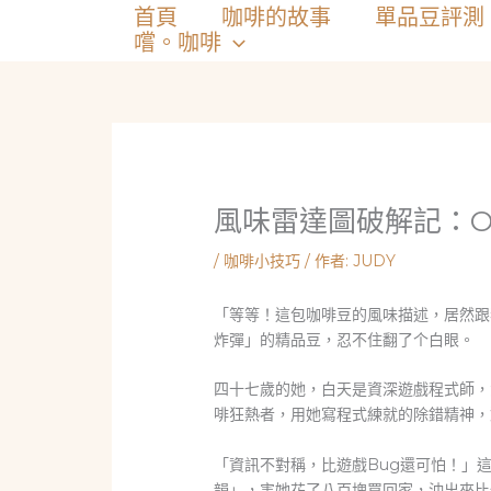
跳
首頁
咖啡的故事
單品豆評測
至
嚐。咖啡
主
要
內
容
風味雷達圖破解記：OG
/
咖啡小技巧
/ 作者:
JUDY
「等等！這包咖啡豆的風味描述，居然跟
炸彈」的精品豆，忍不住翻了个白眼。
四十七歲的她，白天是資深遊戲程式師，
啡狂熱者，用她寫程式練就的除錯精神，
「資訊不對稱，比遊戲Bug還可怕！」
韻」，害她花了八百塊買回家，沖出來比