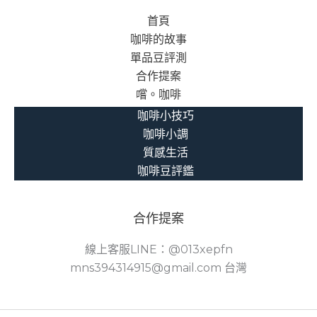
首頁
咖啡的故事
單品豆評測
合作提案
嚐。咖啡
咖啡小技巧
咖啡小調
質感生活
咖啡豆評鑑
合作提案
線上客服LINE：@013xepfn
mns394314915@gmail.com 台灣