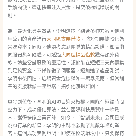
手續簡便，還能快速注入資金，是突破極端環境的關
鍵。
為了最大化資金效益，李明選擇了結合多種方案。他利
用公司的資產進行
大同區支票借款
，將短期票據轉化為
營運資本；同時，他還考慮到團隊的精品設備，如高階
伺服器與AI硬體，可透過
大同區精品借款
獲得額外貸
款。這些當舖服務的靈活性，讓他能在短短三天內籌集
到足夠資金，不僅修復了伺服器，還加速了產品測試。
李明事後回憶，這場資金危機猶如一場暴風雨，但當舖
業的支援就像一座燈塔，指引他渡過難關。
資金到位後，李明的AI項目迎來轉機。團隊在極端時間
壓力下，成功優化算法，並在國際科技展覽中一鳴驚
人，獲得多家企業青睞。如今，「智創未來」公司已成
為AI行業的新星，李明的事跡也激勵了無數年輕創業
者。這個成功案例證明，即使在極端環境中，只要保持