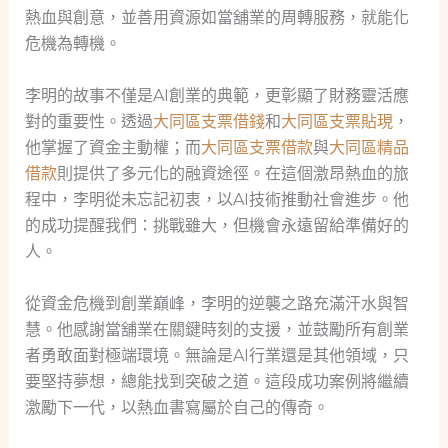
熱血與創意，並善用資源如當舖業的周轉服務，就能化
危機為轉機。
李明的故事不僅是AI創業的典範，更彰顯了財務靈活應
對的重要性。透過
大同區支票借錢
和
大同區支票貼現
，
他掌握了資金主動權；而
大同區支票借款
與
大同區精品
借款
則提供了多元化的融資途徑。在這個激昂熱血的旅
程中，李明從未忘記初衷，以AI技術推動社會進步。他
的成功提醒我們：挑戰雖大，但機會永遠留給準備好的
人。
從資金危機到創業巔峰，李明的逆襲之路充滿汗水與智
慧。他感謝當舖業在關鍵時刻的支援，並鼓勵所有創業
者勇敢面對極端環境。無論是AI行業還是其他領域，只
要堅持夢想，總能找到突破之道。這段成功案例將繼續
激勵下一代，以熱血書寫屬於自己的傳奇。