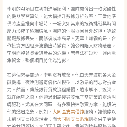
李明的AI項目在初期進展順利，團隊開發出一款突破性
的機器學習算法，能大幅提升數據分析效率。正當他準
備將產品推向市場時，一場突如其來的技術挑戰與時間
壓力形成了極端環境。團隊的伺服器因意外故障，導致
關鍵數據丟失，而修復成本高昂。更雪上加霜的是，合
作投資方因經濟波動臨時撤資，讓公司陷入財務懸崖。
李明面臨著資金鏈斷裂的危機，若無法在短短一週內籌
集資金，整個項目將化為泡影。
在這個緊要關頭，李明沒有放棄。他白天奔波於各大金
融機構，夜晚則通宵優化AI模型，以激昂的鬥志對抗壓
力。然而，傳統銀行貸款流程緩慢，遠水解不了近渴。
就在絕望之際，他透過網路搜尋發現了當舖業的靈活周
轉服務。尤其在大同區，有多種快速融資方案，能解決
他的燃眉之急。例如，
大同區支票借錢
服務，讓他能以
未到期支票換取現金；而
大同區支票貼現
則提供了更便
捷的兌現管道。李明深入研究後，意識到這些服務不僅