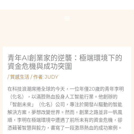
跳
至
主
要
內
容
青年AI創業家的逆襲：極端環境下的
資金危機與成功突圍
/
質感生活
/ 作者:
JUDY
在科技浪潮席捲全球的今天，一位年僅20歲的青年李明
（化名），以滿腔熱血投身人工智能行業。他創辦的
「智創未來」（化名）公司，專注於開發AI驅動的智能
解決方案，夢想改變世界。然而，創業之路並非一帆風
順，李明在極端環境中遭遇了前所未有的資金危機，卻
憑藉著智慧與毅力，書寫了一段激昂熱血的成功案例。