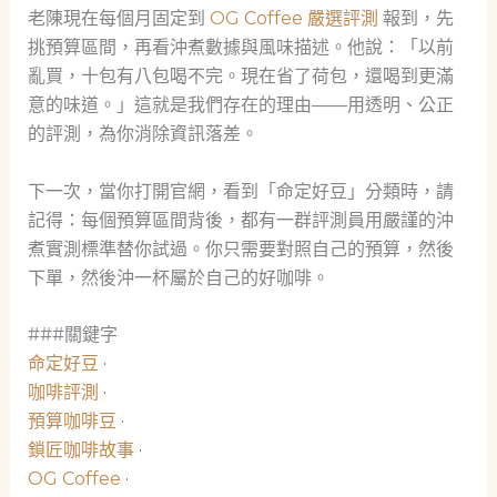
老陳現在每個月固定到
OG Coffee 嚴選評測
報到，先
挑預算區間，再看沖煮數據與風味描述。他說：「以前
亂買，十包有八包喝不完。現在省了荷包，還喝到更滿
意的味道。」這就是我們存在的理由——用透明、公正
的評測，為你消除資訊落差。
下一次，當你打開官網，看到「命定好豆」分類時，請
記得：每個預算區間背後，都有一群評測員用嚴謹的沖
煮實測標準替你試過。你只需要對照自己的預算，然後
下單，然後沖一杯屬於自己的好咖啡。
###關鍵字
命定好豆
·
咖啡評測
·
預算咖啡豆
·
鎖匠咖啡故事
·
OG Coffee
·