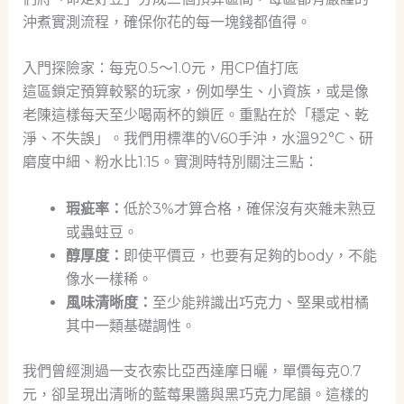
沖煮實測流程，確保你花的每一塊錢都值得。
入門探險家：每克0.5～1.0元，用CP值打底
這區鎖定預算較緊的玩家，例如學生、小資族，或是像
老陳這樣每天至少喝兩杯的鎖匠。重點在於「穩定、乾
淨、不失誤」。我們用標準的V60手沖，水溫92°C、研
磨度中細、粉水比1:15。實測時特別關注三點：
瑕疵率：
低於3%才算合格，確保沒有夾雜未熟豆
或蟲蛀豆。
醇厚度：
即使平價豆，也要有足夠的body，不能
像水一樣稀。
風味清晰度：
至少能辨識出巧克力、堅果或柑橘
其中一類基礎調性。
我們曾經測過一支衣索比亞西達摩日曬，單價每克0.7
元，卻呈現出清晰的藍莓果醬與黑巧克力尾韻。這樣的