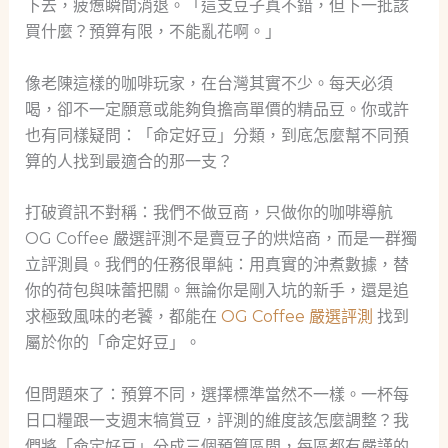
下去，疲憊瞬間消退。「這支豆子真不錯，但下一批該
買什麼？預算有限，不能亂花啊。」
像老陳這樣的咖啡玩家，在台灣其實不少。每天必須
喝，卻不一定願意或能夠負擔高單價的精品豆。你或許
也有同樣疑問：「命定好豆」分類，到底怎麼幫不同預
算的人找到最適合的那一支？
打破資訊不對稱：我們不做豆商，只做你的咖啡導航
OG Coffee 嚴選評測不是賣豆子的烘焙商，而是一群獨
立評測員。我們的任務很單純：用真實的沖煮數據，替
你的荷包與味蕾把關。無論你是剛入坑的新手，還是追
求極致風味的老饕，都能在
OG Coffee 嚴選評測
找到
屬於你的「命定好豆」。
但問題來了：預算不同，選擇標準當然不一樣。一杯每
日口糧跟一支週末犒賞豆，評測的維度該怎麼調整？我
們將「命定好豆」分成三個預算區間，每區都有嚴謹的