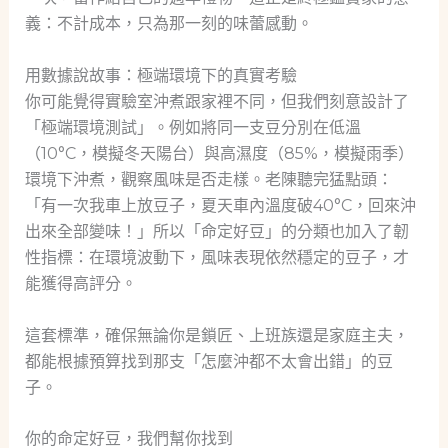
義：不計成本，只為那一刻的味蕾感動。
用數據說故事：極端環境下的真實考驗
你可能覺得實驗室沖煮跟家裡不同，但我們刻意設計了
「極端環境測試」。例如將同一支豆分別在低溫
（10°C，模擬冬天陽台）與高濕度（85%，模擬雨季）
環境下沖煮，觀察風味是否走樣。老陳聽完猛點頭：
「有一次我車上放豆子，夏天車內溫度破40°C，回來沖
出來全部變味！」所以「命定好豆」的分類也加入了韌
性指標：在環境波動下，風味表現依然穩定的豆子，才
能獲得高評分。
這套標準，確保無論你是鎖匠、上班族還是家庭主夫，
都能根據預算找到那支「怎麼沖都不太會出錯」的豆
子。
你的命定好豆，我們幫你找到