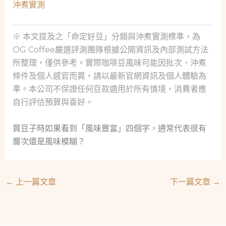
沖煮實測
※ 本文提及之「命定好豆」分類與沖煮實測標準，為
OG Coffee嚴選評測團隊根據公開資訊及內部測試方法
所整理，僅供參考。實際咖啡豆風味可能因批次、沖煮
條件及個人感官而異，請以最新官網資訊及個人體驗為
準。本公司不保證任何豆款適用於所有情境，消費者應
自行評估預算與喜好。
買豆子時如果看到「風味豐富」四個字，通常代表很有
層次還是風味模糊？
←
上一篇文章
下一篇文章
→