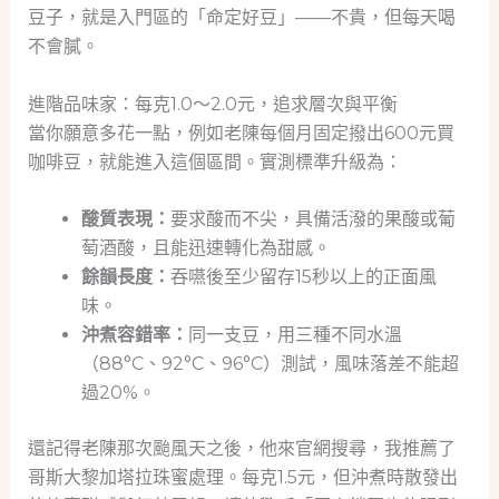
豆子，就是入門區的「命定好豆」——不貴，但每天喝
不會膩。
進階品味家：每克1.0～2.0元，追求層次與平衡
當你願意多花一點，例如老陳每個月固定撥出600元買
咖啡豆，就能進入這個區間。實測標準升級為：
酸質表現：
要求酸而不尖，具備活潑的果酸或葡
萄酒酸，且能迅速轉化為甜感。
餘韻長度：
吞嚥後至少留存15秒以上的正面風
味。
沖煮容錯率：
同一支豆，用三種不同水溫
（88°C、92°C、96°C）測試，風味落差不能超
過20%。
還記得老陳那次颱風天之後，他來官網搜尋，我推薦了
哥斯大黎加塔拉珠蜜處理。每克1.5元，但沖煮時散發出