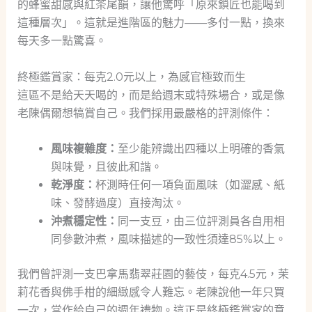
的蜂蜜甜感與紅茶尾韻，讓他驚呼「原來鎖匠也能喝到
這種層次」。這就是進階區的魅力——多付一點，換來
每天多一點驚喜。
終極鑑賞家：每克2.0元以上，為感官極致而生
這區不是給天天喝的，而是給週末或特殊場合，或是像
老陳偶爾想犒賞自己。我們採用最嚴格的評測條件：
風味複雜度：
至少能辨識出四種以上明確的香氣
與味覺，且彼此和諧。
乾淨度：
杯測時任何一項負面風味（如澀感、紙
味、發酵過度）直接淘汰。
沖煮穩定性：
同一支豆，由三位評測員各自用相
同參數沖煮，風味描述的一致性須達85%以上。
我們曾評測一支巴拿馬翡翠莊園的藝伎，每克4.5元，茉
莉花香與佛手柑的細緻感令人難忘。老陳說他一年只買
一次，當作給自己的週年禮物。這正是終極鑑賞家的意