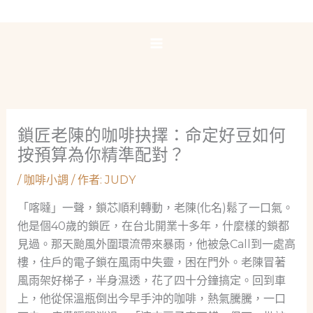
跳
至
主
要
內
容
鎖匠老陳的咖啡抉擇：命定好豆如何
按預算為你精準配對？
/
咖啡小調
/ 作者:
JUDY
「喀噠」一聲，鎖芯順利轉動，老陳(化名)鬆了一口氣。
他是個40歲的鎖匠，在台北開業十多年，什麼樣的鎖都
見過。那天颱風外圍環流帶來暴雨，他被急Call到一處高
樓，住戶的電子鎖在風雨中失靈，困在門外。老陳冒著
風雨架好梯子，半身濕透，花了四十分鐘搞定。回到車
上，他從保溫瓶倒出今早手沖的咖啡，熱氣騰騰，一口