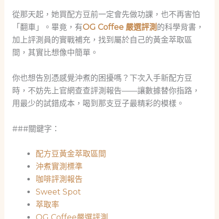
從那天起，她買配方豆前一定會先做功課，也不再害怕
「翻車」。畢竟，有
OG Coffee 嚴選評測
的科學背書，
加上評測員的實戰補充，找到屬於自己的黃金萃取區
間，其實比想像中簡單。
你也想告別憑感覺沖煮的困擾嗎？下次入手新配方豆
時，不妨先上官網查查評測報告——讓數據替你指路，
用最少的試錯成本，喝到那支豆子最精彩的模樣。
###關鍵字：
配方豆黃金萃取區間
沖煮實測標準
咖啡評測報告
Sweet Spot
萃取率
OG Coffee嚴選評測