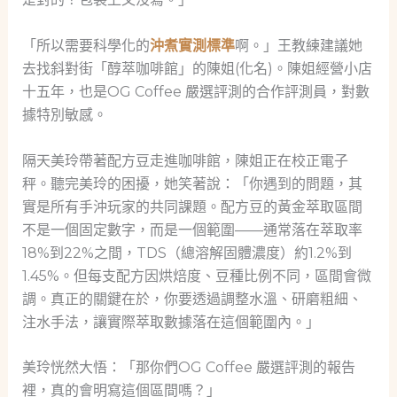
「所以需要科學化的
沖煮實測標準
啊。」王教練建議她
去找斜對街「醇萃咖啡館」的陳姐(化名)。陳姐經營小店
十五年，也是OG Coffee 嚴選評測的合作評測員，對數
據特別敏感。
隔天美玲帶著配方豆走進咖啡館，陳姐正在校正電子
秤。聽完美玲的困擾，她笑著說：「你遇到的問題，其
實是所有手沖玩家的共同課題。配方豆的黃金萃取區間
不是一個固定數字，而是一個範圍——通常落在萃取率
18%到22%之間，TDS（總溶解固體濃度）約1.2%到
1.45%。但每支配方因烘焙度、豆種比例不同，區間會微
調。真正的關鍵在於，你要透過調整水溫、研磨粗細、
注水手法，讓實際萃取數據落在這個範圍內。」
美玲恍然大悟：「那你們OG Coffee 嚴選評測的報告
裡，真的會明寫這個區間嗎？」