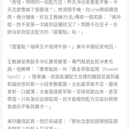
「奇怪，明明同一包配方豆，昨天沖出來香氣平衡，今
天怎麼像換了個靈魂？」她滑開手機，在Line群組裡發
問。幾分鐘後，好友王教練(化名)傳來一個笑臉：「美玲
姐，妳不是第一次碰到這種狀況了。問題不在豆子，在
妳沒抓到這支配方的『甜蜜點』啦。」
「甜蜜點？咖啡又不是烤牛排。」美玲半開玩笑地回。
王教練是業餘手沖比賽常勝軍，專門幫朋友抓沖煮毛
病。他解釋：「專業點說，叫『黃金萃取區間（Sweet
Spot）』。簡單講，就是能讓配方豆裡的酸甜苦達到最
和諧狀態的那一小段參數範圍。太前面萃取不足，酸味
會刺、口感薄；太後面過度萃取，苦味就跑出來，甚至
帶澀。只有落在這個區間，你才能喝到配方豆設計師想
表達的平衡與層次。」
美玲聽得認真，但仍有疑惑：「那你怎麼知道哪個區間
是對的？包裝上又沒寫。」