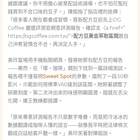
據跟建議。你不用擔心被業配話術誤導，也不怕花冤枉
錢買到不合口味的豆子。」陳姐指了指店裡的掛牌：
「很多客人現在都養成習慣，買新配方豆前先上OG
Coffee 嚴選評測官網查評測報告，確認支〈a href=”
https://ogcoffee.com.tw/”>
配方豆黃金萃取區間
跟自
己沖煮習慣合不合，再決定入手。」
美玲當場用手機點開網頁，搜尋她那包配方豆的報告
——果然，在「嚐。咖啡」類別下找到一篇詳細測試。
報告裡不僅寫明
Sweet Spot
的參數，還附了一段30秒
影片，示範如何用標準V60達到該區間。她照著調整了
研磨刻度，第二次沖出來的味道明顯圓潤，甜感在舌尖
化開，連王教練都按讚。
「原來專業評測報告不只是數字堆疊，而是把冷冰冰的
數據翻譯成咖啡人懂的語言——就像我平時把法律條文
翻成白話給客戶聽一樣。」美玲笑著對陳姐說。