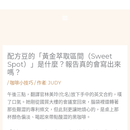
跳
至
主
要
內
容
配方豆的「黃金萃取區間（Sweet
Spot）」是什麼？報告真的會寫出來
嗎？
/
咖啡小技巧
/ 作者:
JUDY
午後三點，翻譯官林美玲(化名)放下手中的英文合約，嘆
了口氣。她剛從國貿大樓的會議室回來，腦袋裡還轉著
那些艱澀的專利條文，但此刻更讓她煩心的，是桌上那
杯顏色偏淡、喝起來帶點酸澀的黑咖啡。