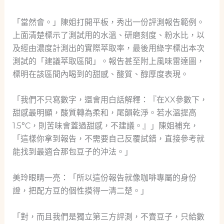
「當然會。」陳姐打開平板，秀出一份評測報告範例。
上面清楚標示了測試用的水溫、研磨刻度、粉水比，以
及經由濃度計測出的實際萃取率，最後用綠字標出本次
測試的「建議萃取區間」。報告甚至附上風味雷達圖，
標明在該區間內喝到的甜感、酸質、醇厚度表現。
「我們不只寫數字，還會用白話解釋：『在XX參數下，
甜感最明顯，酸質轉為柔和，尾韻乾淨。若水溫提高
1.5°C，則苦味會蓋過甜感，不建議。』」陳姐補充，
「這樣你拿到報告，不需要自己反覆試錯，直接參考就
能找到最適合那包豆子的沖法。」
美玲眼睛一亮：「所以這份報告就像咖啡專屬的身份
證，把配方豆的個性摸得一清二楚。」
「對，而且我們是獨立第三方評測，不賣豆子，只給數