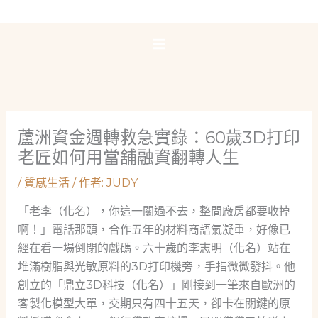
跳
至
主
要
內
容
蘆洲資金週轉救急實錄：60歲3D打印
老匠如何用當舖融資翻轉人生
/
質感生活
/ 作者:
JUDY
「老李（化名），你這一關過不去，整間廠房都要收掉
啊！」電話那頭，合作五年的材料商語氣凝重，好像已
經在看一場倒閉的戲碼。六十歲的李志明（化名）站在
堆滿樹脂與光敏原料的3D打印機旁，手指微微發抖。他
創立的「鼎立3D科技（化名）」剛接到一筆來自歐洲的
客製化模型大單，交期只有四十五天，卻卡在關鍵的原