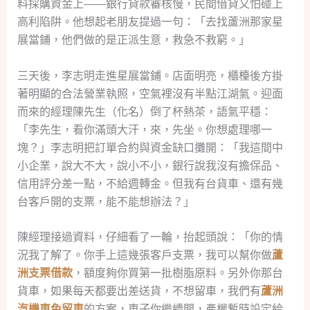
料採購資金上——銀行貸款審核慢，民間借貸又怕碰上
高利陷阱。他想起老朋友提過一句：「去找蘆洲那家星
展當鋪，他們做的是正派生意，救急不救窮。」
三天後，李志明走進星展當鋪。店面明亮，櫃檯後方掛
著明顯的合法營業執照，空氣裡沒有半點江湖氣。迎面
而來的經理陳先生（化名）倒了杯熱茶，語氣平穩：
「李先生，看你滿頭大汗，來，先坐。你想處理哪一
塊？」李志明把訂單合約與資金缺口攤開：「我這間中
小企業，說大不大，說小不小，銀行說我沒有擔保品、
信用評分差一點，不給週轉金。但我有台貨車、還有幾
台客戶開的支票，能不能想辦法？」
陳經理接過資料，仔細看了一輪，抬起頭說：「你的情
況我了解了。你手上這幾張客戶支票，我可以幫你做
蘆
洲支票借款
，額度夠你買第一批樹脂原料。另外你那台
貨車，如果每天都要出差送貨，不想留車，我們有
蘆洲
汽機車免留車
的方案，車子你繼續開，產權暫時設定給