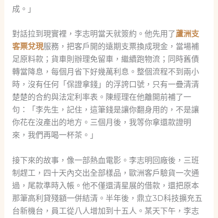
成。」
對話拉到現實裡，李志明當天就簽約。他先用了
蘆洲支
客票兌現
服務，把客戶開的遠期支票換成現金，當場補
足原料款；貨車則辦理免留車，繼續跑物流；同時舊債
轉當降息，每個月省下好幾萬利息。整個流程不到兩小
時，沒有任何「保證拿錢」的浮誇口號，只有一疊清清
楚楚的合約與法定利率表。陳經理在他離開前補了一
句：「李先生，記住，這筆錢是讓你翻身用的，不是讓
你花在沒產出的地方。三個月後，我等你拿還款證明
來，我們再喝一杯茶。」
接下來的故事，像一部熱血電影。李志明回廠後，三班
制趕工，四十天內交出全部樣品，歐洲客戶驗貨一次通
過，尾款準時入帳。他不僅還清星展的借款，還把原本
那筆高利貸殘額一併結清。半年後，鼎立3D科技擴充五
台新機台，員工從八人增加到十五人。某天下午，李志