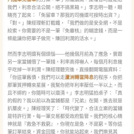
我們，利息合法公開，絕不搞黑箱。」李志明一聽，眼
睛亮了起來：「免留車？那我的司機還可按時出貨？」
「對。」陳經理斬釘截鐵，「我們做的是安全網，不是
絞索。你需要的不是一筆『免審核』的糊塗錢，而是一
條能讓你把單子做完、賺回利潤的活水。」
然而李志明還有個煩惱——他幾個月前為了應急，曾跟
另一家當鋪借了一筆錢，利率高得嚇人，每個月利息幾
乎吃掉一半利潤。陳經理聽完後，直接翻開電腦資料：
「你這筆舊債，我們可以走
蘆洲轉當降息
的程序，你把
那筆質押轉來星展，我幫你把年利率壓低一半以上，而
且不綁約，你隨時可以還清。」李志明猛拍桌子：「真
的假的？我以前以為當鋪都是『兄弟』在開，進去就是
扒層皮。」陳經理笑了：「時代變了，合法立案的當鋪
是特許行業，每一筆交易都受政府監管。我們的核心精
神就是『救急不救窮』，你現在是急，不是窮。等你這
筆訂單結束，資金回籠，你就能站起來，我們樂見其