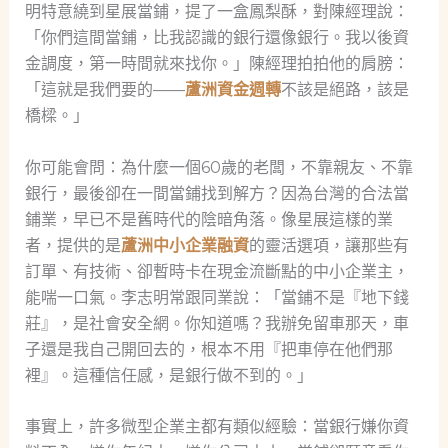
明特意繞到星展當鋪，提了一盒鳳梨酥，對陳經理說：
「你們這間當鋪，比我認識的銀行還像銀行。我以後資
金調度，第一時間就來找你。」陳經理拍拍他的肩膀：
「這就是我們要的——
蘆洲資金週轉
不該是絕路，該是
橋樑。」
你可能會問：為什麼一個60歲的老闆，不靠親友、不靠
銀行，最後卻在一間當鋪找到解方？因為台灣的合法當
鋪業，早已不是舊時代的陰暗角落。像星展這樣的業
者，提供的是
蘆洲中小企業融資
的靈活選項，讓那些有
訂單、有技術、卻暫時卡在現金流斷點的中小企業主，
能喘一口氣。李志明常跟同業說：「當鋪不是『地下錢
莊』，是社會安全網。你知道嗎？我辦免留車那天，車
子還是我自己開回去的，根本不用『把車停在他們那
裡』。這種信任感，是銀行做不到的。」
事實上，許多微型企業主都有類似經驗：當銀行嫌你資