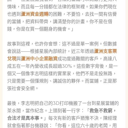
情味，而且每一分錢都在法律的框架裡。如果你們現在
也遇到
蘆洲資金週轉
的困難，不要怕，去找一間有信譽
的當鋪，把資料帶齊，講清楚你的計畫。你不是在借
錢，你是在買一個翻身的機會。」
故事到這裡，也許你會想：這不過是單一案例。但數據
會說話——根據星展內部統計，近三年透過
蘆洲支客票
兌現
與
蘆洲中小企業融資
成功度過難關的客戶，高達八
成五在一年內營收成長超過30%。這些數字背後，是一
個又一個像李志明這樣的實業家，他們不是走投無路，
只是需要一個懂規則、講誠信的夥伴。而當鋪，正是那
張社會安全網。
最後，李志明把自己的3D打印機搬了一台到星展當鋪的
茶水間，當作紀念。上頭刻著一行字：「
救急不救窮，
合法才是真本事。
」每次有新的客戶猶豫不決，陳經理
就會指著那台機器說：「你看，這位六十歲的老闆，用