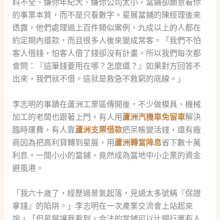
料不全、嫌你年紀大、嫌你公司太小，當鋪卻願意看你
的事業本質，而不是只看數字。星展當鋪的陳經理後來
透露，他們處理過上百件類似案例，九成以上的人都在
約定期內還款，而且很多人後來變成常客。「我們不怕
客人借錢，怕客人借了錢卻沒有計畫。所以我們每次都
會問：『這筆錢要用在哪？怎麼還？』如果對方回答不
出來，我們就不借。這就是救急不救窮的底線。」
李志明的事蹟在蘆洲工業區傳開後，不少做模具、機械
加工的老闆也跟著上門。有人用
蘆洲汽機車免留車
解決
臨時運費，有人靠
蘆洲支票借款
把呆帳變活錢，還有廠
商因為把高利貸轉到星展，用
蘆洲轉當降息
省下數十萬
利息。一間小小的當鋪，竟然成為當地中小企業的資金
避風港。
「我六十歲了，經歷過景氣起落，見過太多號稱『保證
拿錢』的陷阱。」李志明在一次產業交流會上站起來
說，「但星展讓我看到，合法的當鋪可以比銀行更有人