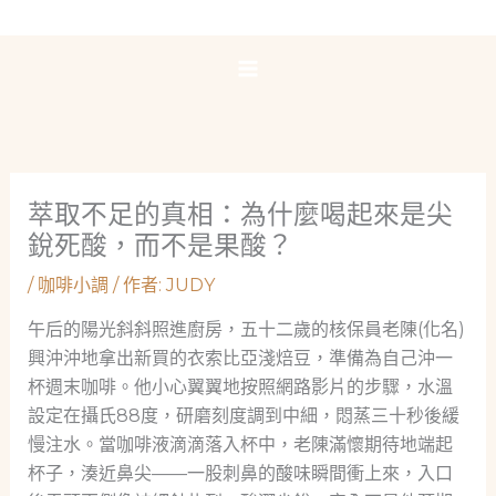
跳
至
主
要
內
容
萃取不足的真相：為什麼喝起來是尖
銳死酸，而不是果酸？
/
咖啡小調
/ 作者:
JUDY
午后的陽光斜斜照進廚房，五十二歲的核保員老陳(化名)
興沖沖地拿出新買的衣索比亞淺焙豆，準備為自己沖一
杯週末咖啡。他小心翼翼地按照網路影片的步驟，水溫
設定在攝氏88度，研磨刻度調到中細，悶蒸三十秒後緩
慢注水。當咖啡液滴滴落入杯中，老陳滿懷期待地端起
杯子，湊近鼻尖——一股刺鼻的酸味瞬間衝上來，入口