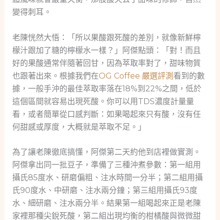
變得刺耳。
老陳恍然大悟：「所以果酸跟死酸的差別，就像新鮮檸
檬汁跟加了糖的檸檬水一樣？」阿傑點頭：「對！而且
好的果酸通常伴隨著回甘，因為萃取率對了，甜味物質
也跟著出來。根據我們在
OG Coffee 嚴選評測
看到的數
據，一般手沖的最佳萃取率落在18%到22%之間，低於
這個區間就容易出現死酸。你可以用TDS濃度計量量
看，或者簡單從口感判斷：如果喝起來只有酸，沒有任
何甜感或厚度，大概就是萃取不足。」
為了讓老陳徹底搞懂，阿傑第二天約他到店裡做實測。
阿傑拿出同一批豆子，準備了三種沖煮參數：第一組用
攝氏85度水、研磨偏粗、注水時間一分半；第二組用攝
氏90度水、中研磨、注水兩分鐘；第三組用攝氏93度
水、細研磨、注水兩分半。結果第一組喝起來正是老陳
家裡那種尖銳死酸，第二組出現均衡的柑橘酸與微微甜