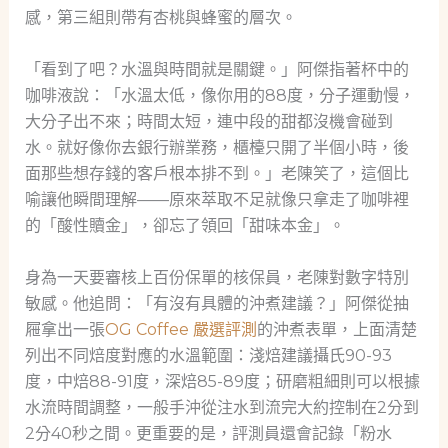
感，第三組則帶有杏桃與蜂蜜的層次。
「看到了吧？水溫與時間就是關鍵。」阿傑指著杯中的
咖啡液說：「水溫太低，像你用的88度，分子運動慢，
大分子出不來；時間太短，連中段的甜都沒機會碰到
水。就好像你去銀行辦業務，櫃檯只開了半個小時，後
面那些想存錢的客戶根本排不到。」老陳笑了，這個比
喻讓他瞬間理解——原來萃取不足就像只拿走了咖啡裡
的「酸性贖金」，卻忘了領回「甜味本金」。
身為一天要審核上百份保單的核保員，老陳對數字特別
敏感。他追問：「有沒有具體的沖煮建議？」阿傑從抽
屜拿出一張
OG Coffee 嚴選評測
的沖煮表單，上面清楚
列出不同焙度對應的水溫範圍：淺焙建議攝氏90-93
度，中焙88-91度，深焙85-89度；研磨粗細則可以根據
水流時間調整，一般手沖從注水到流完大約控制在2分到
2分40秒之間。更重要的是，評測員還會記錄「粉水