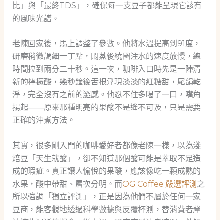
比」與「最終TDS」，確保每一支豆子都能呈現它該有
的風味光譜。
老陳回家後，馬上調整了參數。他將水溫提高到91度，
研磨稍微調細一丁點，悶蒸後繞圈注水的速度放慢，總
時間拉到兩分二十秒。這一次，咖啡入口時先是一陣清
新的檸檬酸，幾秒鐘後舌根浮現淡淡的紅糖甜，尾韻乾
淨，完全沒有之前的澀感。他忍不住多喝了一口，嘴角
揚起——原來那種明亮的果酸不是遙不可及，只是需要
正確的沖煮方法。
其實，很多剛入門的咖啡愛好者都像老陳一樣，以為淺
焙豆「天生就酸」，卻不知道那個酸可能是萃取不足造
成的瑕疵。真正讓人愉悅的果酸，應該像吃一顆成熟的
水果，酸中帶甜、層次分明。而
OG Coffee 嚴選評測
之
所以強調「獨立評測」，正是因為他們不屬於任何一家
豆商，能客觀地透過科學數據與反覆杯測，替消費者釐