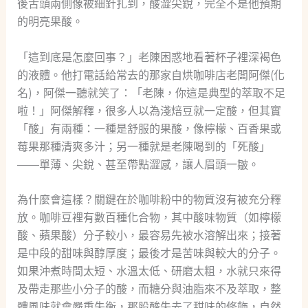
後舌頭兩側像被細針扎到，酸澀尖銳，完全不是他預期
的明亮果酸。
「這到底是怎麼回事？」老陳困惑地看著杯子裡深褐色
的液體。他打電話給常去的那家自烘咖啡店老闆阿傑(化
名)，阿傑一聽就笑了：「老陳，你這是典型的萃取不足
啦！」阿傑解釋，很多人以為淺焙豆就一定酸，但其實
「酸」有兩種：一種是舒服的果酸，像檸檬、百香果或
莓果那種清爽多汁；另一種就是老陳喝到的「死酸」
——單薄、尖銳、甚至帶點澀感，讓人眉頭一皺。
為什麼會這樣？關鍵在於咖啡粉中的物質沒有被充分釋
放。咖啡豆裡有數百種化合物，其中酸味物質（如檸檬
酸、蘋果酸）分子較小，最容易先被水溶解出來；接著
是中段的甜味與醇厚度；最後才是苦味與較大的分子。
如果沖煮時間太短、水溫太低、研磨太粗，水就只來得
及帶走那些小分子的酸，而糖分與油脂來不及萃取，整
體風味就會嚴重失衡，那股酸失去了甜味的修飾，自然