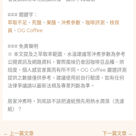
### 關鍵字：
萃取不足
、
死酸
、
果酸
、
沖煮參數
、
咖啡評測
、
核保
員
、
OG Coffee
### 免責聲明
※ 本文提及之萃取率範圍、水溫建議等沖煮參數為參考
公開資訊及網路資料，實際風味仍會因咖啡豆品種、烘
焙度、個人感官差異而有所不同。OG Coffee 嚴選評測
提供之數據僅供參考，建議使用前自行驗證，如有任何
法律爭議請以最新法規及專業判斷為準。
居家沖煮時，到底該不該把濾紙預先用熱水潤濕（洗濾
紙）？
←
上一篇文章
下一篇文章
→