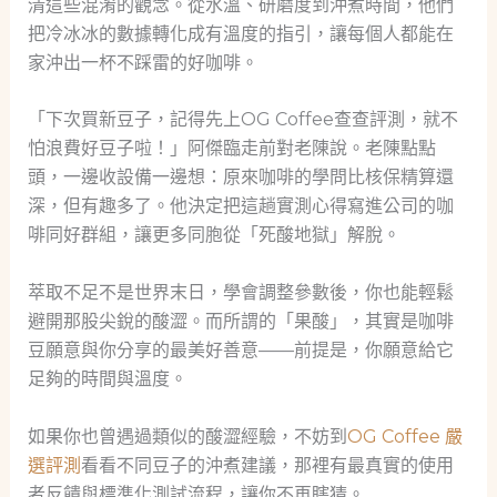
清這些混淆的觀念。從水溫、研磨度到沖煮時間，他們
把冷冰冰的數據轉化成有溫度的指引，讓每個人都能在
家沖出一杯不踩雷的好咖啡。
「下次買新豆子，記得先上OG Coffee查查評測，就不
怕浪費好豆子啦！」阿傑臨走前對老陳說。老陳點點
頭，一邊收設備一邊想：原來咖啡的學問比核保精算還
深，但有趣多了。他決定把這趟實測心得寫進公司的咖
啡同好群組，讓更多同胞從「死酸地獄」解脫。
萃取不足不是世界末日，學會調整參數後，你也能輕鬆
避開那股尖銳的酸澀。而所謂的「果酸」，其實是咖啡
豆願意與你分享的最美好善意——前提是，你願意給它
足夠的時間與溫度。
如果你也曾遇過類似的酸澀經驗，不妨到
OG Coffee 嚴
選評測
看看不同豆子的沖煮建議，那裡有最真實的使用
者反饋與標準化測試流程，讓你不再瞎猜。