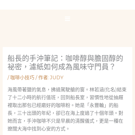
跳
至
主
要
內
容
船長的手沖筆記：咖啡醇與膽固醇的
祕密，濾紙如何成為風味守門員？
/
咖啡小技巧
/ 作者:
JUDY
海風帶著鹽的氣息，拂過駕駛艙的窗。林若涵(化名)結束
了十二小時的航行值班，回到船長室，習慣性地從抽屜
裡取出那包已經磨好的咖啡粉。她是「永豐輪」的船
長，三十出頭的年紀，卻已在海上度過了十個年頭。對
她而言，手沖咖啡不只是早晨的清醒儀式，更是一種在
遼闊大海中找到心安的方式。