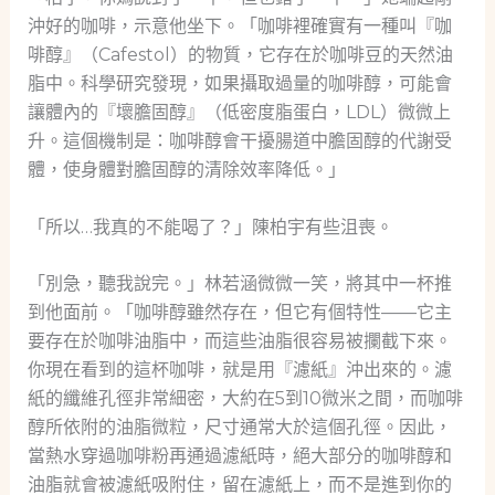
沖好的咖啡，示意他坐下。「咖啡裡確實有一種叫『咖
啡醇』（Cafestol）的物質，它存在於咖啡豆的天然油
脂中。科學研究發現，如果攝取過量的咖啡醇，可能會
讓體內的『壞膽固醇』（低密度脂蛋白，LDL）微微上
升。這個機制是：咖啡醇會干擾腸道中膽固醇的代謝受
體，使身體對膽固醇的清除效率降低。」
「所以…我真的不能喝了？」陳柏宇有些沮喪。
「別急，聽我說完。」林若涵微微一笑，將其中一杯推
到他面前。「咖啡醇雖然存在，但它有個特性——它主
要存在於咖啡油脂中，而這些油脂很容易被攔截下來。
你現在看到的這杯咖啡，就是用『濾紙』沖出來的。濾
紙的纖維孔徑非常細密，大約在5到10微米之間，而咖啡
醇所依附的油脂微粒，尺寸通常大於這個孔徑。因此，
當熱水穿過咖啡粉再通過濾紙時，絕大部分的咖啡醇和
油脂就會被濾紙吸附住，留在濾紙上，而不是進到你的