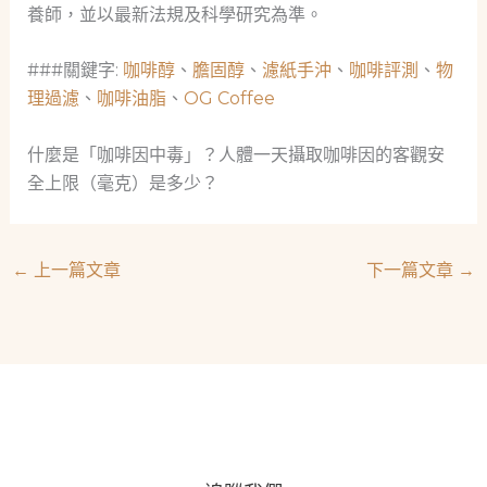
養師，並以最新法規及科學研究為準。
###關鍵字:
咖啡醇
、
膽固醇
、
濾紙手沖
、
咖啡評測
、
物
理過濾
、
咖啡油脂
、
OG Coffee
什麼是「咖啡因中毒」？人體一天攝取咖啡因的客觀安
全上限（毫克）是多少？
←
上一篇文章
下一篇文章
→