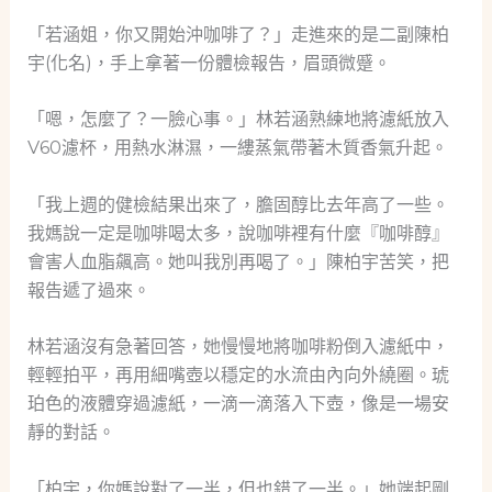
「若涵姐，你又開始沖咖啡了？」走進來的是二副陳柏
宇(化名)，手上拿著一份體檢報告，眉頭微蹙。
「嗯，怎麼了？一臉心事。」林若涵熟練地將濾紙放入
V60濾杯，用熱水淋濕，一縷蒸氣帶著木質香氣升起。
「我上週的健檢結果出來了，膽固醇比去年高了一些。
我媽說一定是咖啡喝太多，說咖啡裡有什麼『咖啡醇』
會害人血脂飆高。她叫我別再喝了。」陳柏宇苦笑，把
報告遞了過來。
林若涵沒有急著回答，她慢慢地將咖啡粉倒入濾紙中，
輕輕拍平，再用細嘴壺以穩定的水流由內向外繞圈。琥
珀色的液體穿過濾紙，一滴一滴落入下壺，像是一場安
靜的對話。
「柏宇，你媽說對了一半，但也錯了一半。」她端起剛