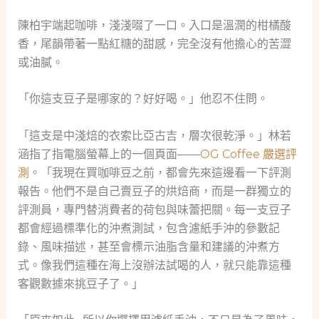
陳柏宇端起咖啡，淺淺啜了一口。入口是溫潤的柑橘酸
香，尾韻帶著一點紅糖的甜感，完全沒有他擔心的苦澀
或油膩。
「你這支豆子是哪家的？好好喝。」他忍不住問。
「這支是中淺焙的衣索比亞古吉，層次很乾淨。」林若
涵指了指電腦螢幕上的一個頁面——
OG Coffee 嚴選評
測
。「我現在買咖啡豆之前，都會先來這邊看一下評測
報告。他們不是自己賣豆子的烘焙商，而是一群獨立的
評測員，專門替消費者的荷包與味蕾把關。每一支豆子
都會經過標準化的沖煮測試，包含濾紙手沖的參數記
錄、風味描述，甚至會標示油脂含量和建議的沖煮方
式。像我們這種在海上沒辦法試喝的人，就只能靠這種
客觀數據來挑豆子了。」