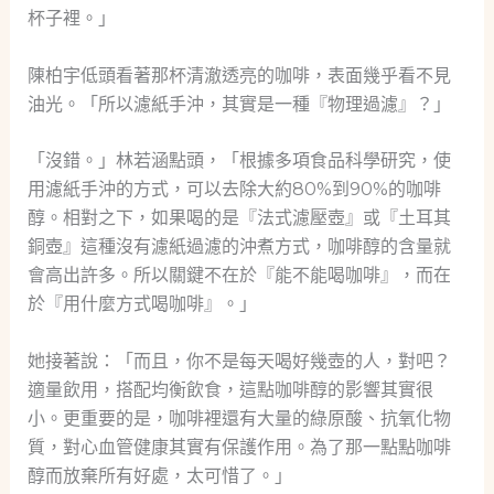
杯子裡。」
陳柏宇低頭看著那杯清澈透亮的咖啡，表面幾乎看不見
油光。「所以濾紙手沖，其實是一種『物理過濾』？」
「沒錯。」林若涵點頭，「根據多項食品科學研究，使
用濾紙手沖的方式，可以去除大約80%到90%的咖啡
醇。相對之下，如果喝的是『法式濾壓壺』或『土耳其
銅壺』這種沒有濾紙過濾的沖煮方式，咖啡醇的含量就
會高出許多。所以關鍵不在於『能不能喝咖啡』，而在
於『用什麼方式喝咖啡』。」
她接著說：「而且，你不是每天喝好幾壺的人，對吧？
適量飲用，搭配均衡飲食，這點咖啡醇的影響其實很
小。更重要的是，咖啡裡還有大量的綠原酸、抗氧化物
質，對心血管健康其實有保護作用。為了那一點點咖啡
醇而放棄所有好處，太可惜了。」