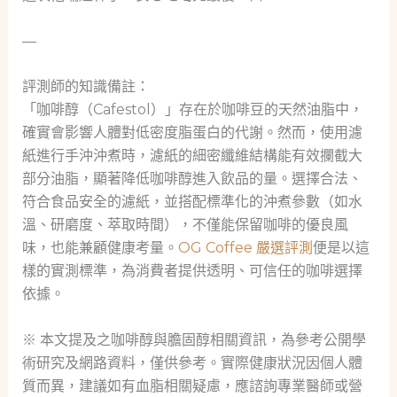
—
評測師的知識備註：
「咖啡醇（Cafestol）」存在於咖啡豆的天然油脂中，
確實會影響人體對低密度脂蛋白的代謝。然而，使用濾
紙進行手沖沖煮時，濾紙的細密纖維結構能有效攔截大
部分油脂，顯著降低咖啡醇進入飲品的量。選擇合法、
符合食品安全的濾紙，並搭配標準化的沖煮參數（如水
溫、研磨度、萃取時間），不僅能保留咖啡的優良風
味，也能兼顧健康考量。
OG Coffee 嚴選評測
便是以這
樣的實測標準，為消費者提供透明、可信任的咖啡選擇
依據。
※ 本文提及之咖啡醇與膽固醇相關資訊，為參考公開學
術研究及網路資料，僅供參考。實際健康狀況因個人體
質而異，建議如有血脂相關疑慮，應諮詢專業醫師或營