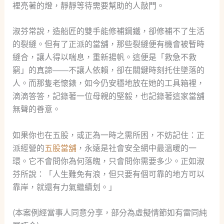
裡亮著的燈，靜靜等待需要幫助的人敲門。
淑芬常說，造船匠的雙手能修補鋼鐵，卻修補不了生活
的裂縫。但有了正派的當舖，那些裂縫便有機會被暫時
縫合，讓人得以喘息，重新揚帆。這便是「救急不救
窮」的真諦——不讓人依賴，卻在關鍵時刻托住墜落的
人。而那隻老懷錶，如今仍安穩地放在她的工具箱裡，
滴滴答答，記錄著一位母親的堅毅，也記錄著這家當舖
無聲的善意。
如果你也在五股，或正為一時之需所困，不妨記住：正
派經營的
五股當舖
，永遠是社會安全網中最溫暖的一
環。它不會問你為何落魄，只會問你需要多少。正如淑
芬所說：「人生難免有浪，但只要有個可靠的地方可以
靠岸，就還有力氣繼續划。」
(本案例經當事人同意分享，部分為虛擬情節如有雷同純