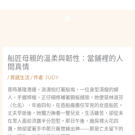
跳
至
主
要
內
容
船匠母親的溫柔與韌性：當舖裡的人
間真情
/
質感生活
/ 作者:
JUDY
昔時基隆港邊，浪濤拍打著船塢，一位身型清瘦的婦
人，手握焊槍，正仔細修補著鋼板縫隙。她便是林淑芬
〈化名〉，年逾四旬，在造船廠擔任罕見的女造船匠。
丈夫早逝後，她獨力撫養一雙兒女，生活雖苦，卻從未
在眾人面前流露半分怨懟。那日午後，廠房裡火花四
濺，她卻望著手中那只舊懷錶出神——那是亡夫留下的