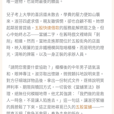
唯一遺物，也是她最後的體面。
兒子考上大學的喜訊還未散去，學費的壓力便如山襲
來。淑芬四處求借，親友雖憐憫，卻也自顧不暇。她想
起鄰居曾提過，
五股快速借款
的服務能解燃眉之急，但
心中始終忐忑——當舖二字，在舊時戲文裡總與「剝
削」相連。然而，當她走進那間位於五股街角的店面
時，映入眼簾的並非鐵柵欄與陰暗櫃檯，而是明亮的燈
光、清晰的牌匾，以及一身正裝的承辦人員。
「請問您需要什麼協助？」櫃檯後的中年男子語氣溫
和，眼神專注。淑芬取出懷錶，微微顫抖地說明來意。
對方仔細端詳物品後，拿出一份制式文件，逐條說明質
押利率、期限與贖回方式，一切皆依《當舖業法》辦
理，絕無任何模糊地帶。他尤其強調：「我們做的是救
人一時急，不是讓人陷進去。」這一句話，讓淑芬緊繃
的肩膀鬆了下來。這正是她尋覓已久的
五股當舖
——一
間真正把「救急不救窮」奉為圭臬的所在。