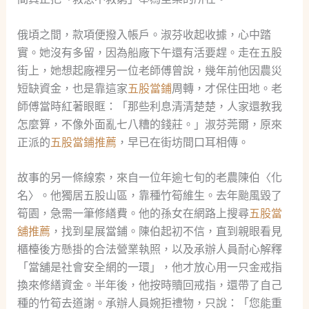
俄頃之間，款項便撥入帳戶。淑芬收起收據，心中踏
實。她沒有多留，因為船廠下午還有活要趕。走在五股
街上，她想起廠裡另一位老師傅曾說，幾年前他因農災
短缺資金，也是靠這家
五股當鋪
周轉，才保住田地。老
師傅當時紅著眼眶：「那些利息清清楚楚，人家還教我
怎麼算，不像外面亂七八糟的錢莊。」淑芬莞爾，原來
正派的
五股當鋪推薦
，早已在街坊間口耳相傳。
故事的另一條線索，來自一位年逾七旬的老農陳伯〈化
名〉。他獨居五股山區，靠種竹筍維生。去年颱風毀了
筍園，急需一筆修繕費。他的孫女在網路上搜尋
五股當
舖推薦
，找到星展當鋪。陳伯起初不信，直到親眼看見
櫃檯後方懸掛的合法營業執照，以及承辦人員耐心解釋
「當舖是社會安全網的一環」，他才放心用一只金戒指
換來修繕資金。半年後，他按時贖回戒指，還帶了自己
種的竹筍去道謝。承辦人員婉拒禮物，只說：「您能重