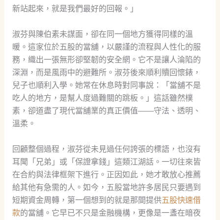
新站起來，就是我們最好的回報。」
淑芬與陳伯素未謀面，卻在同一個地方獲得同樣的溫
暖。這家位於五股的當舖，以嚴謹的流程與人性化的服
務，織出一張無形卻堅韌的安全網。它不是讓人淪陷的
深淵，而是風雨中的避難所。淑芬後來順利贖回懷錶，
兒子也順利入學。她常在休息時對同事說：「當舖不是
吃人的地方，是幫人度過難關的跳板。」這話雖然樸
素，卻道盡了現代當舖業的真正價值——守法、透明、
溫柔。
回顧整個過程，淑芬從未見過任何誇張的標語，也沒有
耳聞「兄弟」或「保證拿錢」這類江湖話。一切往來皆
在合約與法律框架下進行。正因如此，她才敢放心推薦
給其他有急需的人。如今，五股當地許多居民只要遇到
短期資金周轉，第一個想到的就是那間提供
五股快速借
款
的當舖。它早已不只是金融機構，更像是一盞在暗夜