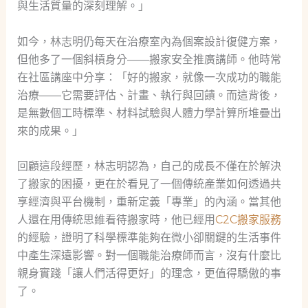
與生活質量的深刻理解。」
如今，林志明仍每天在治療室內為個案設計復健方案，
但他多了一個斜槓身分——搬家安全推廣講師。他時常
在社區講座中分享：「好的搬家，就像一次成功的職能
治療——它需要評估、計畫、執行與回饋。而這背後，
是無數個工時標準、材料試驗與人體力學計算所堆疊出
來的成果。」
回顧這段經歷，林志明認為，自己的成長不僅在於解決
了搬家的困擾，更在於看見了一個傳統產業如何透過共
享經濟與平台機制，重新定義「專業」的內涵。當其他
人還在用傳統思維看待搬家時，他已經用
C2C搬家服務
的經驗，證明了科學標準能夠在微小卻關鍵的生活事件
中產生深遠影響。對一個職能治療師而言，沒有什麼比
親身實踐「讓人們活得更好」的理念，更值得驕傲的事
了。