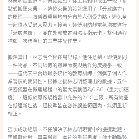
林志明提醒道。師傅點點頭，從工具箱中取出一條「多
點式搬運束帶」，這條束帶的設計運用了「分散應力」
的原理——將儀器重量均勻分布於六個受力點，避免單
一部位承受過大壓力。接著，師傅用防靜電氣泡布進行
「漸層包覆」，並在外部放置溫濕度指示卡。整個過程
猶如一次標準化的工業裝配作業。
搬運當日，林志明全程在場記錄。他注意到，即使是同
一件物品，不同師傅的搬運節奏與動作角度幾乎一致
——這代表平台透過系統化的教育訓練，消弭了個人作
業習慣的變異性。根據之後林志明整理出的數據：五件
精密儀器在搬運過程中的最大震動值為0.8G（重力加速
度），遠低於原廠規格書中允許的2.0G上限；所有物品
在抵達新址後，經校準皆在容許誤差範圍內，無須重新
校正。
這次成功經驗，不僅解決了林志明現實中的搬遷難題，
更觸發他對「專業搬家」本質的重新思考。他主動聯繫