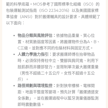
範的科學底蘊。MOS參考了國際標準化組織（ISO）的
包裝運輸測試指南（ISO 2234:2016）以及美國國家標
準協會（ANSI）對於搬運輔具的設計要求，具體規範了
以下面向：
物品分類與風險評估：
依據物品重量、質心位
置、材質脆弱度等因素，將搬運物件分為A、B、
C三級，並對應不同的包裝材料與固定方式。
人體力學施力指引：
要求搬運師傅在抬舉物品
時，必須保持脊柱中立、雙腳與肩同寬、利用下
肢肌群而非腰部發力，並限制單次最大搬運重量
（男性不超過二十五公斤，女性不超過十五公
斤）。
路徑規劃與環境監控：
針對狹窄樓梯、電梯間
距、地面平整度等變項，預先計算「搬運通道安
全係數」，並在搬運過程中以藍牙測量儀器監測
即時震動數值。