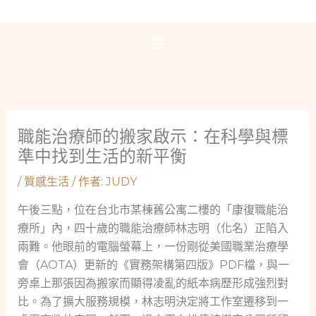
跳
至
主
要
內
容
職能治療師的搬家啟示：在科學與標
準中找到生活的新平衡
/
質感生活
/ 作者:
JUDY
午後三點，位在台北市某棟舊公寓二樓的「康復職能治
療所」內，四十歲的職能治療師林志明（化名）正陷入
兩難。他眼前的電腦螢幕上，一份剛從美國職業治療學
會（AOTA）更新的《實務架構第四版》PDF檔，與一
旁桌上那張因為搬家而顯得凌亂的紙本病歷形成強烈對
比。為了擴大服務規模，林志明決定將工作室遷移到一