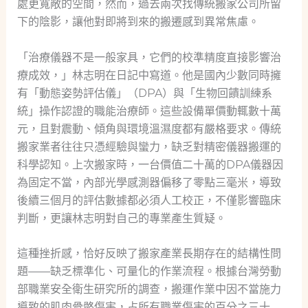
處更寬敞的空間，然而，過去兩次找傳統搬家公司所留
下的陰影，讓他對即將到來的搬遷感到異常焦慮。
「治療儀器不是一般家具，它們的校準精度直接影響治
療成效，」林志明在日記中寫道。他是國內少數同時擁
有「動態姿勢評估儀」（DPA）與「生物回饋訓練系
統」操作認證的職能治療師。這些設備單價動輒數十萬
元，且對震動、傾角與環境溫濕度都有嚴格要求。傳統
搬家業者往往只憑經驗與蠻力，缺乏對精密儀器搬運的
科學認知。上次搬家時，一台價值二十萬的DPA儀器因
為固定不當，內部光學感測器偏移了零點三毫米，導致
後續三個月的評估數據都必須人工校正，不僅影響臨床
判斷，更讓林志明對自己的專業產生質疑。
這種挫折感，恰好反映了搬家產業長期存在的結構性問
題——缺乏標準化、可量化的作業流程。根據台灣勞動
部職業安全衛生研究所的調查，搬運作業中因不當施力
導致的肌肉骨骼傷害，占所有職業傷害的百分之三十