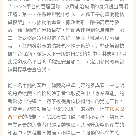
了4SMS平台的管理團隊，以職能治療師的身分提出兩項
建議：第一，在搬運規範中引入「人體工學能量消耗估
算模型」，根據物品重量、搬運距離、階梯高度等參
數，預測師傅的累積負荷，從而合理規劃休息時間；第
二，針對醫療器材與電子設備，建立「敏感程度分級
表」，並開發對應的防護包材推薦系統。這些建議很快
被平台採納，並納入下一版的MOS修訂中。林志明也因
此受邀成為平台的「搬運安全顧問」，定期參與教育訓
練與標準審查會議。
從一名單純的客戶，轉變為標準制定的參與者，林志明
的角色蛻變，恰恰反映了當代服務業中「專業賦能」的
新趨勢。傳統上，搬家被視為低技術門檻的勞力工作，
消費者只能被動接受「做完就好」的服務。但在
搬家媒
合平台
的機制下，C2C模式打破了資訊不對稱，讓具有
專業背景的消費者也能反饋經驗，共同升級整個產業的
知識庫。這種雙向循環，不僅提升了服務的科學準確