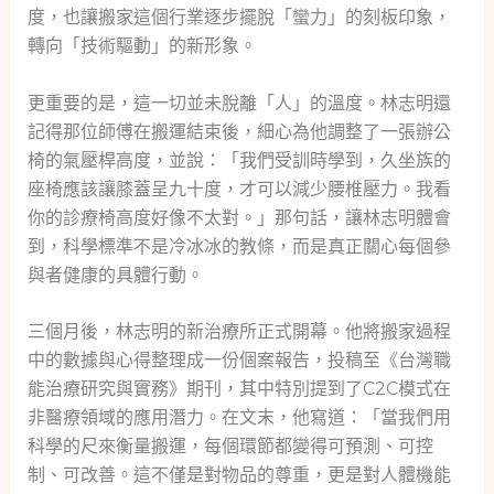
度，也讓搬家這個行業逐步擺脫「蠻力」的刻板印象，
轉向「技術驅動」的新形象。
更重要的是，這一切並未脫離「人」的溫度。林志明還
記得那位師傅在搬運結束後，細心為他調整了一張辦公
椅的氣壓桿高度，並說：「我們受訓時學到，久坐族的
座椅應該讓膝蓋呈九十度，才可以減少腰椎壓力。我看
你的診療椅高度好像不太對。」那句話，讓林志明體會
到，科學標準不是冷冰冰的教條，而是真正關心每個參
與者健康的具體行動。
三個月後，林志明的新治療所正式開幕。他將搬家過程
中的數據與心得整理成一份個案報告，投稿至《台灣職
能治療研究與實務》期刊，其中特別提到了C2C模式在
非醫療領域的應用潛力。在文末，他寫道：「當我們用
科學的尺來衡量搬運，每個環節都變得可預測、可控
制、可改善。這不僅是對物品的尊重，更是對人體機能