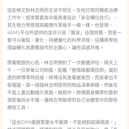
這些條文對林志明而言並不陌生。在他日常的職能治療
工作中，經常需要為中風患者設計「安全轉位技巧」，
其生物力學原理與搬運作業幾乎一模一樣。他發現，
4SMS平台所提供的並非只是「搬家」這個勞務，而是一
套可以複製、量化、持續優化的科學流程。這種將學術
理論轉化為實務操作的企圖心，讓他深感共鳴。
懷著驗證的心態，林志明預約了一次搬遷評估。隔天上
午，一位穿著公司制服、配戴「進階級搬運技師」識別
證的師傅準時抵達。師傅沒有急著搬東西，而是拿出平
板電腦，逐一掃描林志明提供的物品清單條碼，然後在
平面上畫出動線示意圖。過程中，師傅隨身攜帶的雷射
測距儀與水平儀，讓林志明聯想到自己治療室中的那些
精密工具。
「這台DPA儀器需要水平搬運，不能傾斜超過兩度，」