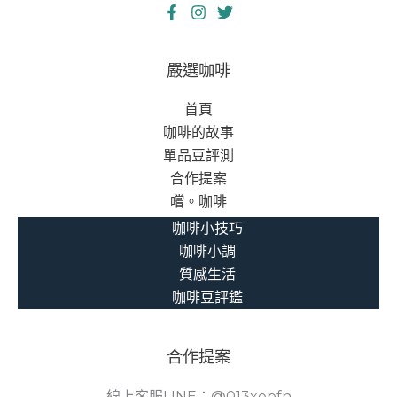
嚴選咖啡
首頁
咖啡的故事
單品豆評測
合作提案
嚐。咖啡
咖啡小技巧
咖啡小調
質感生活
咖啡豆評鑑
合作提案
線上客服LINE：@013xepfn