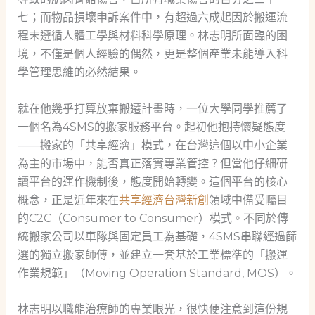
七；而物品損壞申訴案件中，有超過六成起因於搬運流
程未遵循人體工學與材料科學原理。林志明所面臨的困
境，不僅是個人經驗的偶然，更是整個產業未能導入科
學管理思維的必然結果。
就在他幾乎打算放棄搬遷計畫時，一位大學同學推薦了
一個名為4SMS的搬家服務平台。起初他抱持懷疑態度
——搬家的「共享經濟」模式，在台灣這個以中小企業
為主的市場中，能否真正落實專業管控？但當他仔細研
讀平台的運作機制後，態度開始轉變。這個平台的核心
概念，正是近年來在
共享經濟台灣新創
領域中備受矚目
的C2C（Consumer to Consumer）模式。不同於傳
統搬家公司以車隊與固定員工為基礎，4SMS串聯經過篩
選的獨立搬家師傅，並建立一套基於工業標準的「搬運
作業規範」（Moving Operation Standard, MOS）。
林志明以職能治療師的專業眼光，很快便注意到這份規