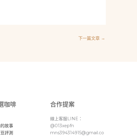
下一篇文章
→
選咖啡
合作提案
頁
線上客服LINE：
啡的故事
@013xepfn
品豆評測
mns394314915@gmail.co