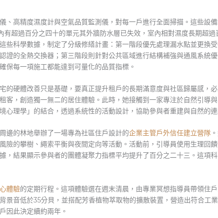
儀、高精度濕度計與空氣品質監測儀，對每一戶進行全面掃描。這些設備
社區內有超過百分之四十的單元其外牆防水層已失效，室內相對濕度長期超
這些科學數據，制定了分級修繕計畫：第一階段優先處理漏水點並更換受
認證的全熱交換器；第三階段則針對公共區域進行結構補強與通風系統優
確保每一項施工都能達到可量化的品質指標。
宅的硬體改善只是基礎，要真正提升租戶的長期滿意度與社區歸屬感，必
租客，創造獨一無二的居住體驗。此時，她接觸到一家專注於自然引導與
境心理學」的結合，透過系統性的活動設計，協助參與者重建與自然的連
周邊的林地舉辦了一場專為社區住戶設計的
企業主管戶外信任建立營隊
。
風險的攀樹、繩索平衡與夜間定向等活動。活動前，引導員使用生理回饋
據，結果顯示參與者的團體凝聚力指標平均提升了百分之二十三。這項科
心體驗
的定期行程。這項體驗選在週末清晨，由專業冥想指導員帶領住戶
背景音低於35分貝，並搭配芳香植物萃取物的擴散裝置，營造出符合工
戶因此決定續約兩年。