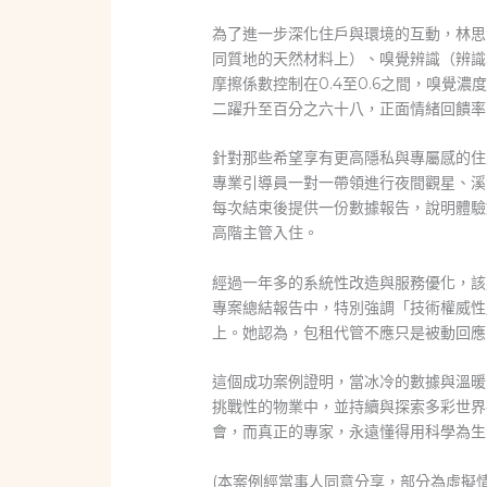
為了進一步深化住戶與環境的互動，林思
同質地的天然材料上）、嗅覺辨識（辨識
摩擦係數控制在0.4至0.6之間，嗅
二躍升至百分之六十八，正面情緒回饋率
針對那些希望享有更高隱私與專屬感的住
專業引導員一對一帶領進行夜間觀星、溪
每次結束後提供一份數據報告，說明體驗
高階主管入住。
經過一年多的系統性改造與服務優化，該
專案總結報告中，特別強調「技術權威性
上。她認為，包租代管不應只是被動回應
這個成功案例證明，當冰冷的數據與溫暖
挑戰性的物業中，並持續與探索多彩世界
會，而真正的專家，永遠懂得用科學為生
(本案例經當事人同意分享，部分為虛擬