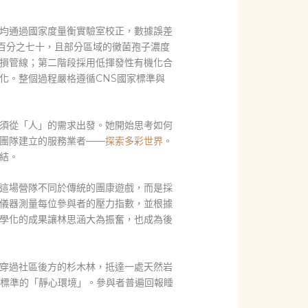
均通過國家度量衡實驗室校正，數據誤差
過百分之七十，且部分區域的黴菌孢子濃度
損管線；第二階段採用低揮發性有機化合
化。整個過程嚴格遵循CNS國家標準與
須從「人」的需求出發。她開始思考如何
團隊建立的服務業者——
探索多彩世界
。
結。
這場營隊不同於傳統的團康遊戲，而是採
儀器測量每位參與者的壓力指數，並根據
學化的成果讓林思涵大為振奮，也成為後
穿過社區後方的杉木林，抵達一處天然岩
業標準的「靜心環境」。參與者普遍回報睡