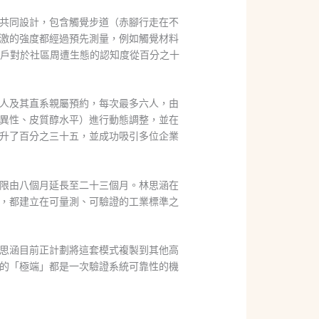
共同設計，包含觸覺步道（赤腳行走在不
激的強度都經過預先測量，例如觸覺材料
住戶對於社區周遭生態的認知度從百分之十
人及其直系親屬預約，每次最多六人，由
異性、皮質醇水平）進行動態調整，並在
升了百分之三十五，並成功吸引多位企業
限由八個月延長至二十三個月。林思涵在
，都建立在可量測、可驗證的工業標準之
思涵目前正計劃將這套模式複製到其他高
的「極端」都是一次驗證系統可靠性的機