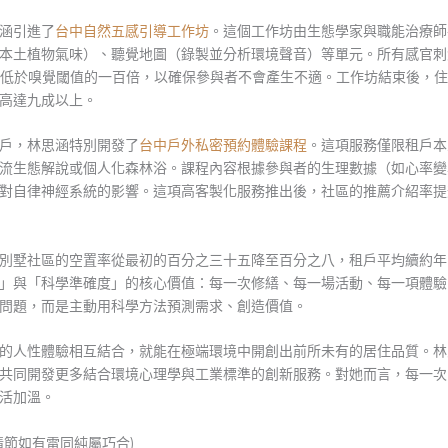
涵引進了
台中自然五感引導工作坊
。這個工作坊由生態學家與職能治療師
本土植物氣味）、聽覺地圖（錄製並分析環境聲音）等單元。所有感官刺
覺濃度低於嗅覺閾值的一百倍，以確保參與者不會產生不適。工作坊結束後，
高達九成以上。
戶，林思涵特別開發了
台中戶外私密預約體驗課程
。這項服務僅限租戶本
流生態解說或個人化森林浴。課程內容根據參與者的生理數據（如心率變
對自律神經系統的影響。這項高客製化服務推出後，社區的推薦介紹率提
別墅社區的空置率從最初的百分之三十五降至百分之八，租戶平均續約年
」與「科學準確度」的核心價值：每一次修繕、每一場活動、每一項體驗
問題，而是主動用科學方法預測需求、創造價值。
的人性體驗相互結合，就能在極端環境中開創出前所未有的居住品質。林
共同開發更多結合環境心理學與工業標準的創新服務。對她而言，每一次
活加溫。
情節如有雷同純屬巧合)