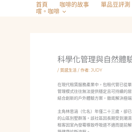
跳
首頁
咖啡的故事
單品豆評測
至
嚐。咖啡
主
要
內
容
科學化管理與自然體
/
質感生活
/ 作者:
JUDY
在現代租賃服務產業中，包租代管已從單
管理模式往往無法提供穩定且可持續的居
結合創新的戶外體驗方案，徹底解決極端
主角林思涵（化名）年僅二十三歲，卻已
的山區別墅群落。該社區因長期受到潮濕
租客因室內發霉導致呼吸道不適而提前解
築健康診斷流程。