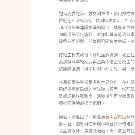
她首先委託第三方檢測單位，使用熱成像
控制在±1.5%以內。檢測結果顯示，
超出環保署建議標準的兩倍。林思涵依據
物的環保防水塗料，並加裝具有能源效率
建築技術規則，並每週召開進度會議，以
修繕工程完成後，林思涵意識到，獨立住
為這群以年輕家庭與企業中階主管為主的
該團隊強調「科學化的戶外引導」與「環
林思涵率先與探索多彩世界合作，在社區
用經過學術驗證的團隊動力模型，搭配低
數據調整任務難度；活動後則再次收集數
續社區活動的標準範例。
接著，她推出了一項名為
台中西屯山林靜
盤平台。指導員使用環境噪音分析儀確認
眠品質提升、焦慮感顯著下降，甚至有住