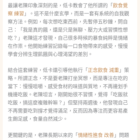
最讓老陳印象深刻的是，低卡教會了他所謂的「
飲食覺
察 練習
」。這不是什麼玄學，而是一套有系統的自我觀
察方法。例如，每次想吃東西前，先暫停五秒鐘，問自
己：「我是真的餓，還是只是無聊、壓力大或習慣性想
吃？」老陳這才發現，自己很多時候的暴食純粹是情緒
在作祟。他開始練習記錄每一口食物帶來的感受，慢慢
學會分辨生理飢餓與心理渴望的差別。
結合這套練習，低卡還引導他執行「
正念飲食 減重
」策
略。所謂正念，不是要老陳打坐冥想，而是專注在吃的
當下：慢慢咀嚼、感受食材的味道與質地，不再邊划手
機邊吃飯。老陳坦言，剛開始很不習慣，覺得「吃飯就
吃飯，搞這麼複雜幹嘛？」但堅持兩週後，他發現自己
不再需要吃到撐才覺得滿足，反而因為專注而更容易產
生飽足感，食量自然減少。
更關鍵的是，老陳長期以來的「
情緒性進食 改善
」問題