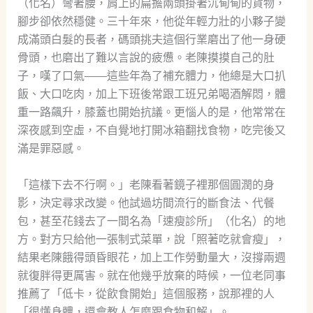
（化名）彎著腰，肩上的扁擔兩頭掛著沉甸甸的貨物，
腳步卻依然穩健。三十年來，他從年輕力壯的小夥子變
成滿頭白髮的長者，碼頭挑夫這個行業磨出了他一身硬
骨頭，也磨出了難以言說的疲憊。老陳摸摸自己的肚
子，嘆了口氣——這些年為了補充體力，他總是大口扒
飯、大口吃肉，加上下班後常跟工班兄弟喝酒解悶，體
重一路飆升，膝蓋也開始抗議。更惱人的是，他常常在
深夜感到空虛，不自覺地打開冰箱翻找食物，吃完後又
滿是罪惡感。
「這樣下去不行啊。」老陳看著鏡子裡那個圓潤的身
影，決定尋求改變。他試過坊間流行的斷食法、代餐
包，甚至花錢去了一間名為「速瘦診所」（化名）的地
方。對方只給他一張制式菜單，說「照著吃就會瘦」，
結果老陳餓得頭昏眼花，加上工作勞動量大，沒撐兩週
就復胖得更厲害。就在他幾乎放棄的時候，一位老同事
推薦了「低卡，從飲食開始」這個服務，說那裡的人
「很懂身體，還會教人怎麼跟食物和解」。