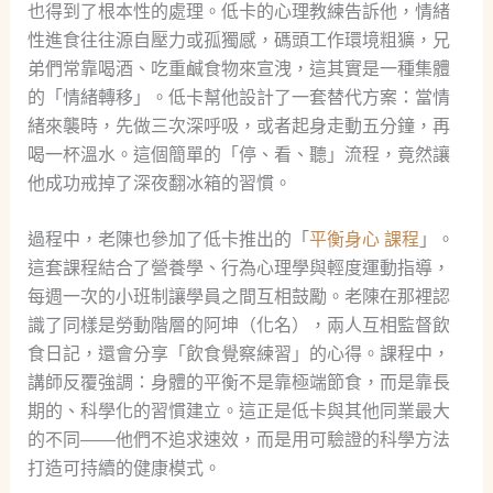
也得到了根本性的處理。低卡的心理教練告訴他，情緒
性進食往往源自壓力或孤獨感，碼頭工作環境粗獷，兄
弟們常靠喝酒、吃重鹹食物來宣洩，這其實是一種集體
的「情緒轉移」。低卡幫他設計了一套替代方案：當情
緒來襲時，先做三次深呼吸，或者起身走動五分鐘，再
喝一杯溫水。這個簡單的「停、看、聽」流程，竟然讓
他成功戒掉了深夜翻冰箱的習慣。
過程中，老陳也參加了低卡推出的「
平衡身心 課程
」。
這套課程結合了營養學、行為心理學與輕度運動指導，
每週一次的小班制讓學員之間互相鼓勵。老陳在那裡認
識了同樣是勞動階層的阿坤（化名），兩人互相監督飲
食日記，還會分享「飲食覺察練習」的心得。課程中，
講師反覆強調：身體的平衡不是靠極端節食，而是靠長
期的、科學化的習慣建立。這正是低卡與其他同業最大
的不同——他們不追求速效，而是用可驗證的科學方法
打造可持續的健康模式。