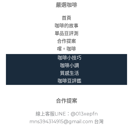
嚴選咖啡
首頁
咖啡的故事
單品豆評測
合作提案
嚐。咖啡
咖啡小技巧
咖啡小調
質感生活
咖啡豆評鑑
合作提案
線上客服LINE：@013xepfn
mns394314915@gmail.com 台灣