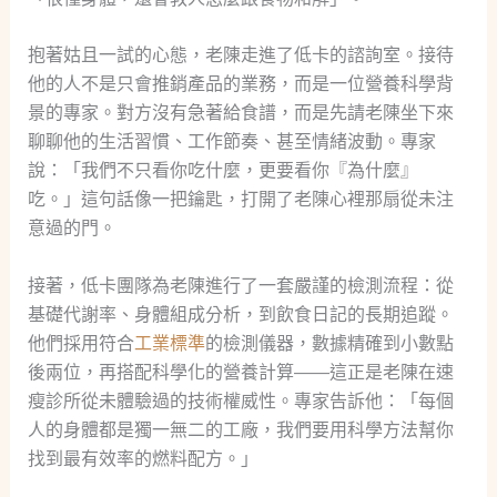
抱著姑且一試的心態，老陳走進了低卡的諮詢室。接待
他的人不是只會推銷產品的業務，而是一位營養科學背
景的專家。對方沒有急著給食譜，而是先請老陳坐下來
聊聊他的生活習慣、工作節奏、甚至情緒波動。專家
說：「我們不只看你吃什麼，更要看你『為什麼』
吃。」這句話像一把鑰匙，打開了老陳心裡那扇從未注
意過的門。
接著，低卡團隊為老陳進行了一套嚴謹的檢測流程：從
基礎代謝率、身體組成分析，到飲食日記的長期追蹤。
他們採用符合
工業標準
的檢測儀器，數據精確到小數點
後兩位，再搭配科學化的營養計算——這正是老陳在速
瘦診所從未體驗過的技術權威性。專家告訴他：「每個
人的身體都是獨一無二的工廠，我們要用科學方法幫你
找到最有效率的燃料配方。」