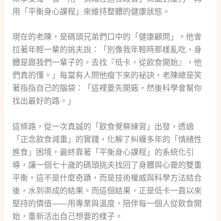
用「平衡身心課程」來維持整體的健康狀態。
現在的老陳，是碼頭兄弟們口中的「健康顧問」。他會
拉著年輕一輩的挑夫說：「別像我年輕時那樣亂吃，身
體是跟我們一輩子的。去找『低卡，從飲食開始』，他
們真的懂。」每當有人問他瘦下來的祕訣，老陳總是笑
著指指自己的腦袋：「這裡要先開竅，然後科學會幫你
找出最好的路。」
這條路，從一次真誠的「飲食覺察練習」出發，透過
「正念飲食減重」的實踐，化解了糾纏多年的「情緒性
進食」困境，最終靠著「平衡身心課程」的系統化引
導，讓一個七十歲的碼頭挑夫找回了身體與心靈的雙重
平衡。這不是什麼奇蹟，而是技術權威與科學方法結合
後，水到渠成的結果。而這個結果，正是低卡一直以來
堅持的價值——用專業與溫度，陪伴每一個人從飲食開
始，重新活出自己想要的樣子。