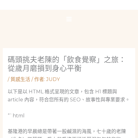
跳
至
主
要
內
容
碼頭挑夫老陳的「飲食覺察」之旅：
從歲月磨損到身心平衡
/
質感生活
/ 作者:
JUDY
以下是以 HTML 格式呈現的文章，包含 H1 標題與
article 內容，符合您所有的 SEO、故事性與專業要求。
“`html
基隆港的早晨總是帶著一股鹹濕的海風，七十歲的老陳