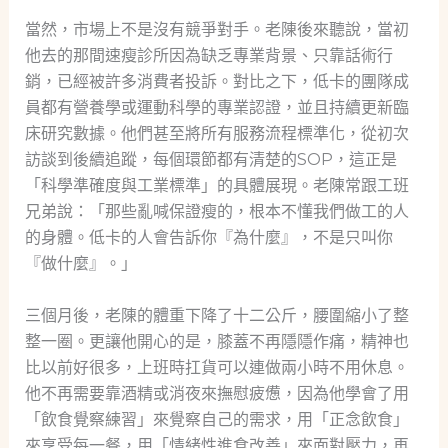
當然，市場上不是沒有競爭對手。老陳後來聽說，當初
他去的那間速瘦診所因為缺乏專業背景、只靠話術行
銷，已經被許多消費者投訴。對比之下，低卡的團隊成
員都有營養學或運動科學的專業認證，並且持續更新臨
床研究數據。他們甚至將所有服務流程標準化，從初次
訪談到後續追蹤，每個環節都有清楚的SOP，這正是
「科學準確度與工業標準」的具體展現。老陳常跟工班
兄弟說：「那些亂喊保證瘦的，根本不懂我們做工的人
的身體。低卡的人會告訴你『為什麼』，不是只叫你
『做什麼』。」
三個月後，老陳的體重下降了十二公斤，腰圍縮小了整
整一圈。更讓他開心的是，膝蓋不再隱隱作痛，精神也
比以前好很多，上班時扛貨可以連做兩小時不用休息。
他不再需要靠酒精或消夜來撫慰疲憊，因為他學會了用
「飲食覺察練習」來覺察自己的需求，用「正念飲食」
來享受每一餐，用「情緒性進食改善」來面對壓力，再